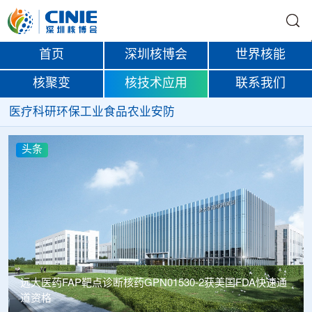
首页
深圳核博会
世界核能
核聚变
核技术应用
联系我们
医疗
科研
环保
工业
食品
农业
安防
头条
远大医药FAP靶点诊断核药GPN01530-2获美国FDA快速通
道资格