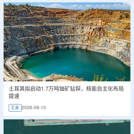
土耳其拟启动1.7万吨铀矿钻探，核能自主化布局
提速
2026-08-10
工业