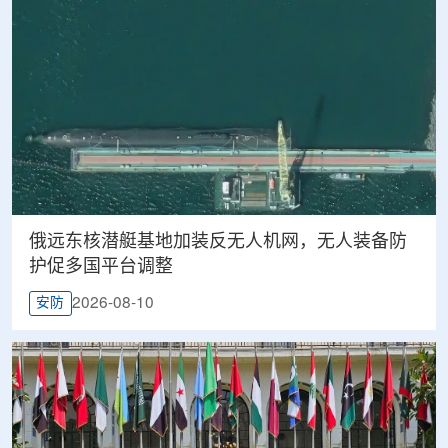
俄远东核潜艇基地加装反无人机网，无人装备防
护促多国平台调整
2026-08-10
安防