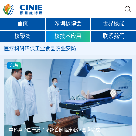
首页
深圳核博会
世界核能
核聚变
核技术应用
联系我们
医疗
科研
环保
工业
食品
农业
安防
头条
韩国忠清北道上半年农水产品放射性检测结果达标