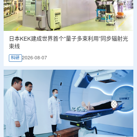
日本KEK建成世界首个“量子多束利用”同步辐射光
束线
2026-08-07
科研