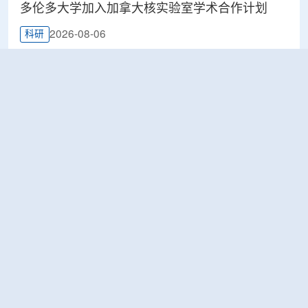
多伦多大学加入加拿大核实验室学术合作计划
2026-08-06
科研
Terra Innovatum入选Global X铀ETF跟踪核指
数，微堆SOLO™获被动资金曝光
2026-08-06
工业