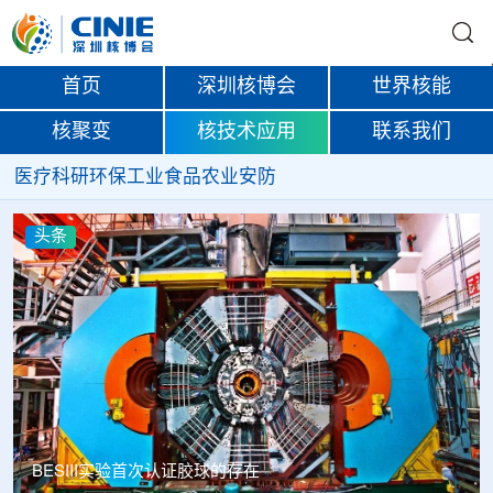
首页
深圳核博会
世界核能
核聚变
核技术应用
联系我们
医疗
科研
环保
工业
食品
农业
安防
头条
Thor Medical从AlphaOne首次交付高纯度钍-228，商业供货
启动