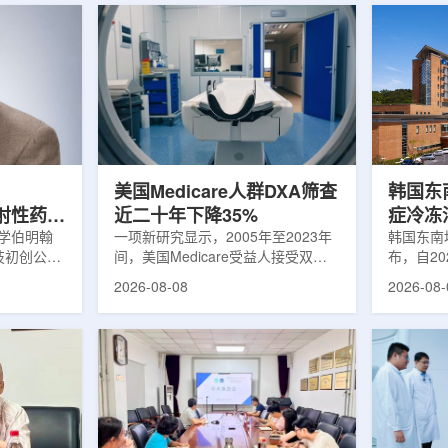
美国Medicare人群DXA筛查
韩国东
出放射性药物
近二十年下降35%
症冷冻
大学伯明翰
一项新研究显示，2005年至2023年
100例
韩国东南
科技初创公司
间，美国Medicare受益人接受双能X
布，自2
字化平台
射线吸收测定(DXA)检查的比例明显
以来，中
2026-08-08
2026-08-
助接受放射性
下降，降幅达35%。DXA常用于骨密
术，共为
院后理解并
度检测和骨质疏松相关筛查，研究结
冷冻消融
性药物疗法
果提示，不同人群之间的筛查可及性
法。治疗
癌细胞，在
差异正在扩大。研究人员分析了超过
成像引导
伤的同时发
500万名Medicare受益人的理赔数
瘤部位，
应用范围扩
据。结果显示，DXA使用率从2005
的超低温
要阅读并执
年的每10万名受益人7255次，下降
死。由于
这对部分患
至2023年的每10万名受益人4690
作用，该