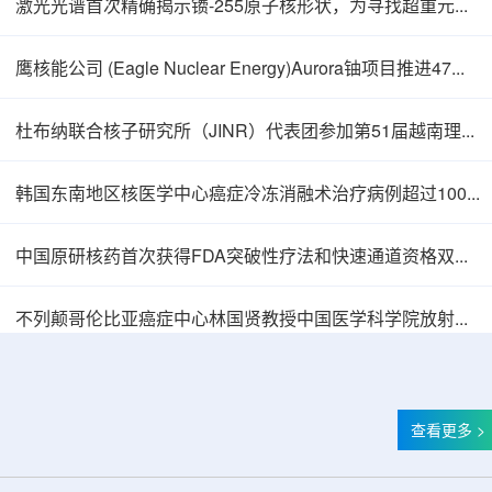
激光光谱首次精确揭示镄-255原子核形状，为寻找超重元素提供新线索
鹰核能公司 (Eagle Nuclear Energy)Aurora铀项目推进47孔预可研钻探
杜布纳联合核子研究所（JINR）代表团参加第51届越南理论物理会议
韩国东南地区核医学中心癌症冷冻消融术治疗病例超过100例
中国原研核药首次获得FDA突破性疗法和快速通道资格双重认定
中核辐智正式设立 中国同辐持股90%打通核医
不列颠哥伦比亚癌症中心林国贤教授中国医学科学院放射医学研究所开展学术交流
查看更多 >