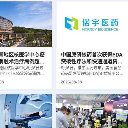
南地区核医学中心癌
中国原研核药首次获得FDA
消融术治疗病例超过
突破性疗法和快速通道资格
地区核医学中心8月8日宣
双重认定
8月6日，诺宇医药宣布，美国食品
024年引入癌症冷冻消融术
药品监督管理局(FDA)正式授予公司
心已完成超过100例相关手
自主研发的68Ga-NYM096突破性疗
08
2026-08-08
104名癌症患者提供治疗。
法认定(Breakthrough Therapy
术是一种微创肿瘤治疗方
Designation, BTD)及快速通道资格
过程中，医生在CT或超声
认定(Fast Track Designation,
下，将细治疗针精准插入肿
FTD)。这是原研核药领域中国首个
通过零下40摄氏度或更低
获得美国 FDA 突破性疗法认定、首
冷冻病灶，使癌细胞发生坏
个同时获得 FDA 突破性疗法与快速
低温冷冻本身具有一定麻醉
通道双项认定的产品，创造了核药领
技术有助于减轻患者疼痛，
域里程碑式突破。68Ga-NYM096是