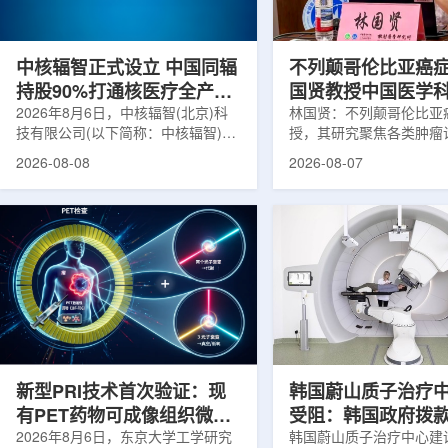
在肿瘤退缩、患者体重变化等情况
者和护理人员而言存在理
下，既往影像可能难以完全反映治疗
度。雷莫·乔治博士LifeNuc
当天的实际...
UAB...
中核辐智正式设立 中国同辐
不列颠哥伦比亚癌
持股90%打通核医疗全产业
国贤教授中国医学
链
2026年8月6日，中核辐智(北京)科
射医学研究所开展
林国贤：不列颠哥伦比亚
技有限公司(以下简称：中核辐智)正
授，其研究聚焦各类肿瘤
式设立。公司由中国同辐股份有限公
射性药物开发，迄今已主
2026-08-08
2026-08-07
司(以下简称：中国同辐)与中核(浙
表135余篇同行评议期刊
江)科创有限公司(以下简称：中核浙
30余项放射性药物相关
创)共同出资组建，中国同辐持股
完成自研7款放射性药物
90%，中核浙创持股10%。中核辐智
化，用于多种肿瘤诊疗。
将承接中国同辐核医学发展中心业
林国贤教授基于其团队多
务，锚定智慧核医疗赛道深耕布局。
索，系统梳理了针对前列
公司以智慧核医学物联系统为核心载
PSMA的核药相关研究进
体，打通核医疗全产业链条，构建智
18标记PSMA靶向PET
慧核医学系统+核药+装备+服务协同
设计与临床优势;二是通
发展模式，推动业务从单一产品供给
分子结构，大幅提高Lu-1
向全价值链整合...
疗性核药的肿瘤靶向性，..
新型PRI技术首次验证：现
韩国蔚山质子治疗
有PET药物可成像组织微环
受阻：韩国政府拨
境
2026年8月6日，东京大学工学研究
整影响项目推进
韩国蔚山质子治疗中心建