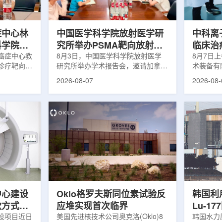
解和操作难
次。相关研究已发表于
减少对周
lear由
《Osteoporosis International》。下
术后较快
降幅度在人群之间并不均衡。...
接受治疗的
症中心林
中国医学科学院放射医学研
中科离
科学院放
究所举办PSMA靶向放射性
临床治
学术交流
癌症中心教
药物学术报告会
8月3日，中国医学科学院放射医学
8月7日
诊疗靶向放
研究所举办学术报告会，邀请加拿大
术装备有
导/参与发
温哥华不列颠哥伦比亚癌症中心林国
回旋质子
2026-08-07
2026-08-
论文，提交
贤教授作题为《用于前列腺癌诊断与
中心完成
专利申请，
治疗的前列腺特异性膜抗原靶向放射
这是国内
的临床转
性药物开发》的学术报告。报告会采
治疗系统
报告会上，
取线上线下结合方式举行，放射所部
肺癌患者
年的前沿探
分科研人员和研究生参加。林国贤教
系统，搭
腺癌靶点
授长期从事肿瘤诊疗靶向放射性药物
SC24
展：一是F-
开发研究，已主导或参与发表135余
射野、3
显像剂的分子
篇同行评议期刊论文，提交30余项
疗全程依
过理性优化
放射性药物相关专利申请，并完成7
准定位，
77标记治
款自研放射性药物的临床转化，应用
疗。设备
.
于多...
件运...
中心建设
Oklo格罗夫斯同位素试验反
韩国利
款方式调
应堆实现首次临界
Lu-1
设项目近日
美国先进核技术公司奥克洛(Oklo)8
韩国水力原