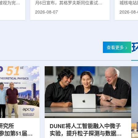
被视为完善
月6日宣布，其格罗夫斯同位素试验
城核电站
体系的关键
反应堆已在低功率状态下实现可控自
生产用于
2026-08-07
2026-08-
政支持方向
持核链式反应，达到首次临界。这一
镥-177
模国家拨款
进展距离该项目破土动工不到一年。
进口该原
市8月6日
格罗夫斯同位素试验反应堆设施(图
企业如Cel
月完成质子
片：格罗夫斯)格罗夫斯低功率试验
了成本压
及基本规划
反应堆位于美国得克萨斯州洛克哈
内普遍认
家拨款。不
特，是美国能源部反应堆试点计划下
元化的供
查看更多 >
称，难以单
首个在私人土地上实现临界的反应
计划的首
资金。此
堆。根据奥克洛介绍，该设施从未开
化生产，
设质子治疗
发土地起步建设，完成了土建开挖、
产，并在
区域内完成
工程建设、组件制造或采购、燃料配
后，韩国
置及...
围至钴...
研究所
DUNE将人工智能融入中微子
团参加第51届越
实验，提升粒子探测与数据处