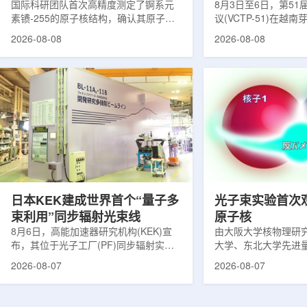
提供新线索
国际科研团队首次高精度测定了锕系元
南理论物理会议
8月3日至6日，第5
素镄-255的原子核结构，确认其原子核
议(VCTP-51)在越
呈明显的长椭球形，类似橄榄球。这项
核研究所理论物理实
2026-08-08
2026-08-08
研究发表于《物理评论快报》，由德国
验室的科研人员组成
美因茨约翰内斯·古腾堡大学、亥姆霍兹
南、德国、印度、中
美因茨研究所、瑞典哥德堡大学等18家
罗斯、台湾、菲律宾
机构合作完成。研究结果不仅修正了以
区的170余名学者开
往标准数据表中部分不合理的核性质数
题覆盖高能物理、核
值，也为现代原子核理论模型提供了关
和宇宙学等多个理论
键实验验证。镄是自然界中不存在的人
时涉及超越标准模型
工合成重元素，镄-255含有100个质子
量子光学与量子信息
和155个中子，实验获取极为困难。研究
分子等交叉研究领域。
团...
日本KEK建成世界首个“量子多
光子束实验首次
束利用”同步辐射光束线
原子核
8月6日，高能加速器研究机构(KEK)宣
由大阪大学核物理研
布，其位于光子工厂(PF)同步辐射实验
大学、东北大学先进
装置的BL-11A和BL-11B光束线已建成世
心、高丽大学、岐阜
2026-08-07
2026-08-07
界首个量子多束利用光束线，可实现硬X
理研究所、理化学研
射线与软X射线两束光束的同步利用。据
台湾中央研究院和加
介绍，BL-11A和BL-11B由同步辐射学术
学等机构研究人员组