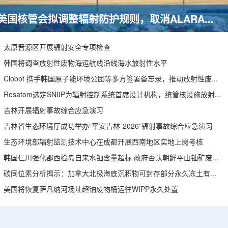
美国核管会拟调整辐射防护规则，取消ALARA要求引发安全争议
太原晋源区开展辐射安全专项检查
韩国将调查放射性废物海运航线沿线海水放射性水平
Clobot 携手韩国原子能环境公团等多方签署备忘录，推动放射性废物安全管理多机型机器人示范
Rosatom选定SNIIP为辐射控制系统首席设计机构，统管核设施放射仪表标准化与进口替代保障
吉林开展辐射事故综合应急演习
吉林省生态环境厅成功举办“平安吉林-2026”辐射事故综合应急演习
生态环境部辐射监测技术中心在成都开展西南地区实地上岗考核
韩国仁川强化郡西检岛自来水铀含量超标 政府否认朝鲜平山铀矿废水影响
碳同位素分析揭示：加拿大北极海底沉积物可封存部分永久冻土有机碳
美国将恢复萨凡纳河场址超铀废物桶运往WIPP永久处置