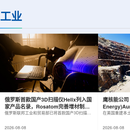
基础设施网络合作建设。该网络由大学
LEPS2/Solenoi
联合使用机构及联合使用、联合研究中
束实验观测到含有反
工业
心的同步辐射装置组成，定位为科研和
一成果为确认反K介
教育基础设施。新光束线的主要特点在
了新的实验证据，也
于，可在同一实验条件下同时使用硬X射
质和中性子星内部结
线和软X射线，完成过去需要分别开展的
索。研究团队在日本
观...
射设施SP...
俄罗斯首款国产3D扫描仪Helix列入国
鹰核能公司 (E
家产品名录，Rosatom完善增材制造
Energy)
技术链
俄罗斯联邦工业和贸易部已将首款国产3D扫描仪
研钻探
在美国重建本土
RangeVision Helix列入俄罗斯电子产品统一注册
Nuclear En
名录，以及经确认的俄罗斯制造工业产品名录。
measured+
2026-08-08
2026-08-08