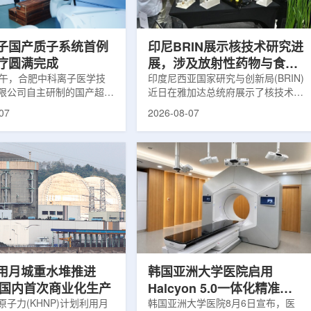
围正常组织的损伤，并促进
一款特异性结合CAⅨ的肾癌小分子
恢复。据该中心介绍，目前
诊断核药，适用于疑似或确认转移性
患者中，肝...
肾透明细胞癌(cl...
子国产质子系统首例
印尼BRIN展示核技术研究进
疗圆满完成
展，涉及放射性药物与食品
上午，合肥中科离子医学技
辐照应用
印度尼西亚国家研究与创新局(BRIN)
限公司自主研制的国产超导
近日在雅加达总统府展示了核技术研
治疗系统，在合肥离子医学
究成果。BRIN局长阿里夫·萨特里亚
07
2026-08-07
首例临床试验受试者治疗。
表示，相关技术属于和平利用核能范
首台国产超导回旋质子放射
畴，应用方向不仅包括能源，也覆盖
的重要突破。本例受试者为
粮食和健康等领域。在健康领域，
。试验所用的超导质子治疗
BRIN正在开发用于核医学的放射性
载中科离子自主研发的
药物。这类药物含有放射性物质，可
0超导回旋加速器，具有超大照
用于癌症诊断和治疗。阿里夫表示，
60°全周束流配送能力。治
放射性药物研发对癌症识别和治疗具
托多模融合4D图像引导精
有重要意义。在食品领域，BRIN将
能实现动态适配、精准治
核技术用于食品保鲜，重点包括出口
运行平稳低噪，治疗控制软
水果的辐照处理。阿里夫介绍，一些
进口国要...
用月城重水堆推进
韩国亚洲大学医院启用
77国内首次商业化生产
Halcyon 5.0一体化精准放
子力(KHNP)计划利用月
射治疗方案
韩国亚洲大学医院8月6日宣布，医