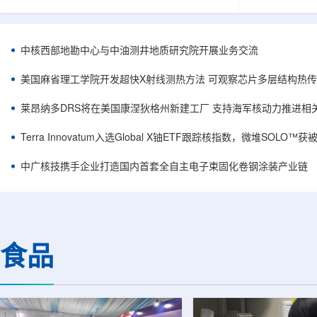
相关登记依据俄罗斯政府第878号和第719号决议
舰Aurora铀
完成。至此，Helix成为俄罗斯首款、也是目前唯
1300标准含indi
一被纳入上述国家注册名录的3D扫描仪。
498万磅。公
RangeVision Helix由俄罗斯国家原子能公司增材
孔、总进尺约2
中核西部地勘中心与中油测井地质研究院开展业务交流
制造合作伙伴RangeVision研发制造。自2025年
州审批通过后开
以来，该公司成为唯一纳入俄罗斯国家原子能公
研。技术端近期增补Y
美国麻省理工学院开发超快X射线测热方法 可观察芯片多层结构热
司增材制造生态系统的俄罗斯3D扫描...
Services，并扩
莱昂纳多DRS将在美国康涅狄格州新建工厂 支持海军核动力推进相
Terra Innovatum入选Global X铀ETF跟踪核指数，微堆SOLO
中广核技携手企业打造国内首套全自主电子束固化卷钢涂装产业链
食品