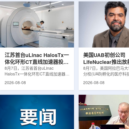
江苏首台uLinac HalosTx一
美国UAB初创公司
体化环形CT直线加速器投入
LifeNuclear推
临床
8月7日，江苏省首台uLinac
治疗安全指导平台
8月7日，美国阿拉巴马
HalosTx一体化环形CT直线加速器在
分校(UAB)孵化的医疗
TheraGuide
南京医科大学第三附属医院(常州二
LifeNuclear宣布推出数
2026-08-08
2026-08-08
院)正式投入临床应用。该设备将诊
TheraGuide，用于帮
断级CT与环形加速器集成于同一平
药物癌症治疗的患者在出
台，推动区域肿瘤放射治疗由传统分
遵循辐射安全指导。放射
步定位向同台实时模式转变。放射治
通过使用放射性药物靶向
疗是肿瘤治疗的重要方式之一。传统
尽量减少周围健康组织损
分体式放疗流程中，患者通常需要在
挥治疗作用。随着该疗法
CT室与治疗室之间转运，治疗计划
大，患者在治疗后通常需
也多依据此前采集的静态影像制定。
行较为复杂的书面说明，