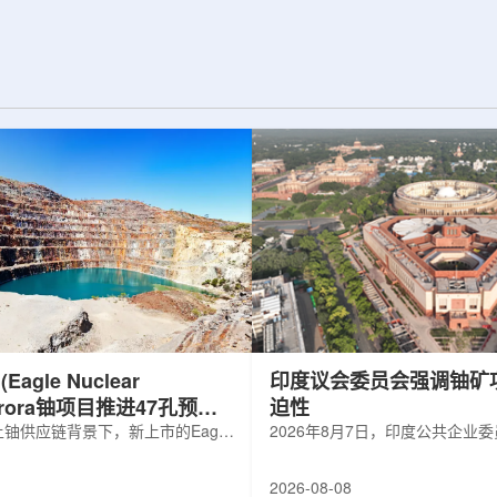
d合作组，首次利用光子
热正成为限制性能提升的重要因素。传
K介子的原子核。这
统热流测量方法在面对真实电子器件的
子原子核的存在提供
多层结构时存在局限，例如常用的时域
为理解高密度核物
热反射法难以区分不同材料层中的热传
构提供了重要线
输情况，红外成像等方法也难以在微小
兵库县大型同步辐
尺度上捕捉快速变化。为解决这一问
题...
agle Nuclear
印度议会委员会强调铀矿
Aurora铀项目推进47孔预可
迫性
铀供应链背景下，新上市的Eagle
2026年8月7日，印度公共企业
ergy Corp.凭借其号称全美最大常规
扩能进展的报告中指出，印度铀
indicated铀矿藏进入行业视野。其旗
需加速。DAE承诺UCIL到203
2026-08-08