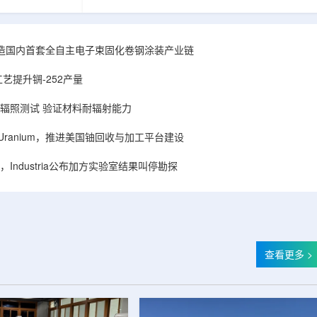
hhattisgarh新
安全和防护管理办法》第五十四条有关规定，现
为该时间表偏晚
将各省级生态环境主管部门报送的、已获得豁免
采矿集群若延期
备案证明文件的活动，以及活动中涉及的射线装
PHWR机组约
置、放射源或非密封放射性物质予以公告。随公
造国内首套全自主电子束固化卷钢涂装产业链
CIL仅能满足约
告发布的汇总表共列出66项备案记录，涉及山
应降低进口依
东、天津、上海、河北、四川、甘肃、安徽、河
艺提升锎-252产量
组建合资企业参股
南、辽宁等地相关单位。备案内容涵盖...
样品辐照测试 验证材料耐辐射能力
ISA Uranium，推进美国铀回收与加工平台建设
Industria公布加方实验室结果叫停勘探
查看更多 >