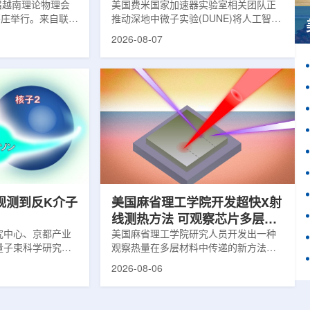
1届越南理论物理会
理能力
美国费米国家加速器实验室相关团队正
南芽庄举行。来自联合
推动深地中微子实验(DUNE)将人工智能
验室和信息技术实
和机器学习工具融入实验设计、探测器
2026-08-07
代表团参会，与越
运行与数据分析流程，以提升中微子相
国、巴基斯坦、俄
互作用识别、事件分类和探测器管理能
和日本等国家和地
力。DUNE位于长基线中微子设施，目
展交流。本届会议议
前已开始安装大型中微子探测器模块的
物理、凝聚态物理
结构元件。该实验由近探测器和远探测
物理前沿方向，同
器组成：近探测器位于费米实验室，远
物理、分子物理、
探测器设在南达科他州桑福德地下研究
、生物材料和生物
设施地下约1英里处。两个探测器都将采
广泛的议程...
用液氩时间投影室技术，用于记录中微
子...
观测到反K介子
美国麻省理工学院开发超快X射
线测热方法 可观察芯片多层结
究中心、京都产业
构热传递
美国麻省理工学院研究人员开发出一种
量子束科学研究中
观察热量在多层材料中传递的新方法，
大学、中国近代物
可用于精确测量计算机芯片等电子器件
2026-08-06
究所、京都大学、
内部的热流变化。相关研究成果已发表
拿大萨斯喀彻温大
于《自然通讯》。随着计算机芯片尺寸
成的
不断缩小、功率密度持续提高，器件过