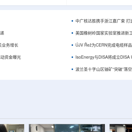
项目位于俄勒冈—内华达边境，按S-K
能及在Jharkhand、Rajasthan、C
cated资源3275万磅、inferred
建项目将产量翻倍，但委员会认
司已递交许可申请，计划打47个
——NPCIL未来十年装机大增，
.7万英尺的预可研钻探，待联邦与
将拉长进口燃料战略敏感期。目前
中广核达胜携手浙江嘉广束 打
工，预计2027年下半年完成预可
25GWe年需U3O8约5400吨，U
ukuskokon Professional
30%，须靠加速国产与多元化供
传递
美国橡树岭国家实验室推进新工
大与BBA USA、SLR I...
赖。委员会支持UCIL与NTPC
海外铀...
关业务增长
ÚJV Řež为CERN完成电缆
™获被动资金曝光
IsoEnergy与DISA将成立D
波兰圣十字山区铀矿“突破”落空，