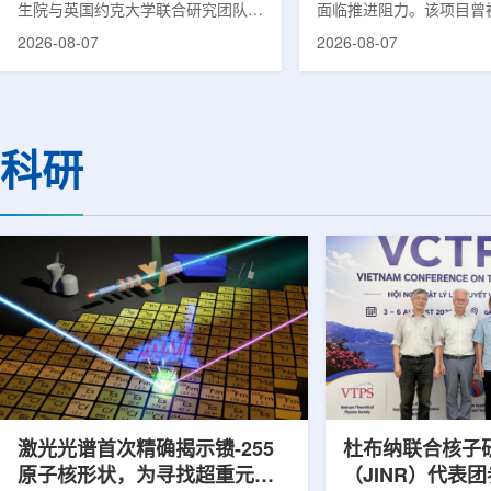
生院与英国约克大学联合研究团队宣
面临推进阻力。该项目曾
布，已建立一种利用正电子三光子衰
韩国东南部区域癌症治疗
2026-08-07
2026-08-07
变的新型几何成像原理，并首次成功
环节，但由于政府医疗财
验证正电子素比率成像(PRI)技术。
发生变化，单独获得大规
该方法可结合现有临床PET显像剂使
的难度明显上升。据蔚山
用，有望为核医学影像提供观察组织
消息，蔚山市已于去年3
微环境的新手段。利用正电子-3光子
治疗中心建设可行性研究
科研
衰变的下一代核医学成像概念图目前
制定服务，并开始争取国
临床PET扫描主要利用正电子双光子
过，韩国保健福祉部回复
湮灭过程显示药物在体内的分布和积
独为蔚山市提供大型项目
累情况，但对组织缺氧等与疾病恶性
前，蔚山市曾计划通过建
程度相关的微环境信息捕捉有限。...
中心，构建癌症患者可在
手术...
激光光谱首次精确揭示镄-255
杜布纳联合核子
原子核形状，为寻找超重元素
（JINR）代表