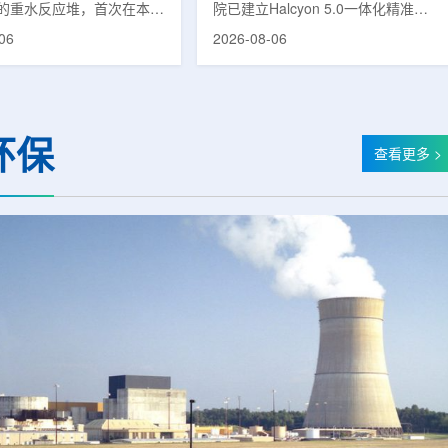
的重水反应堆，首次在本土
院已建立Halcyon 5.0一体化精准放
癌症治疗的放射性同位素
射治疗解决方案，并开始全面用于患
06
2026-08-06
(Lu-177)。目前韩国完全依赖
者治疗。该系统将高清高速图像采
料，这给当地的放射性药物
集、六自由度患者位置校正和无标记
lbion和FutureChem带来
实时运动管理整合到同一治疗流程
力和供应不稳定因素。行业
中，用于提升图像引导放射治疗的精
为国内生产将有助于构建多
准度和安全性。此次实施方案以
环保
应链并缩短运输时间。此次
Halcyon系统软件5.0版本为基础，集
查看更多 >
要目标是实现镥-177的商业
成高分辨率锥形束CT成像系统
预计在2028年进行试生
HyperSight、六自由度患者定位台
2031年开始全面量产。之
Dynamic Couch，以及表面引导放
水力原子力还将扩大生产范
射治疗系统IDENTIFY。亚洲大学医
院表示，该院是韩国首...