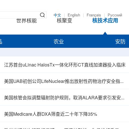
中文
|
English
|
Français
|
Русский
世界核能
核聚变
核技术应用
品
农业
安防
江苏首台uLinac HalosTx一体化环形CT直线加速器投入临床
美国UAB初创公司LifeNuclear推出放射性药物治疗安全指导平台TheraGuide
美国核管会拟调整辐射防护规则，取消ALARA要求引发安全争议
美国Medicare人群DXA筛查近二十年下降35%