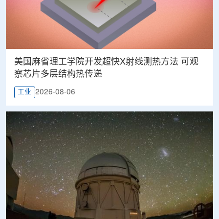
美国麻省理工学院开发超快X射线测热方法 可观
察芯片多层结构热传递
2026-08-06
工业