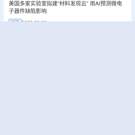
美国多家实验室拟建“材料发现云” 用AI预测微电
子器件缺陷影响
2026-08-06
科研
Rosatom选定SNIIP为辐射控制系统首席设计机
构，统管核设施放射仪表标准化与进口替代保障