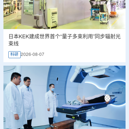
日本KEK建成世界首个“量子多束利用”同步辐射光
束线
2026-08-07
科研