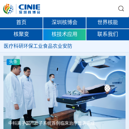
首页
深圳核博会
世界核能
核聚变
核技术应用
联系我们
医疗
科研
环保
工业
食品
农业
安防
头条
韩国忠清北道上半年农水产品放射性检测结果达标