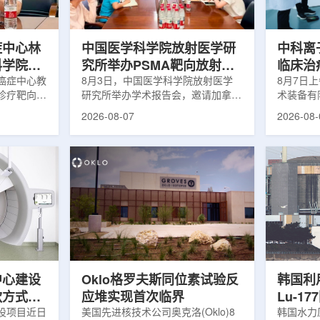
解和操作难
次。相关研究已发表于
减少对周
lear由
《Osteoporosis International》。下
术后较快
降幅度在人群之间并不均衡。...
接受治疗的
症中心林
中国医学科学院放射医学研
中科离
科学院放
究所举办PSMA靶向放射性
临床治
学术交流
癌症中心教
药物学术报告会
8月3日，中国医学科学院放射医学
8月7日
诊疗靶向放
研究所举办学术报告会，邀请加拿大
术装备有
导/参与发
温哥华不列颠哥伦比亚癌症中心林国
回旋质子
2026-08-07
2026-08-
论文，提交
贤教授作题为《用于前列腺癌诊断与
中心完成
专利申请，
治疗的前列腺特异性膜抗原靶向放射
这是国内
的临床转
性药物开发》的学术报告。报告会采
治疗系统
报告会上，
取线上线下结合方式举行，放射所部
肺癌患者
年的前沿探
分科研人员和研究生参加。林国贤教
系统，搭
腺癌靶点
授长期从事肿瘤诊疗靶向放射性药物
SC24
展：一是F-
开发研究，已主导或参与发表135余
射野、3
显像剂的分子
篇同行评议期刊论文，提交30余项
疗全程依
过理性优化
放射性药物相关专利申请，并完成7
准定位，
77标记治
款自研放射性药物的临床转化，应用
疗。设备
.
于多...
件运...
中心建设
Oklo格罗夫斯同位素试验反
韩国利
款方式调
应堆实现首次临界
Lu-1
设项目近日
美国先进核技术公司奥克洛(Oklo)8
韩国水力原