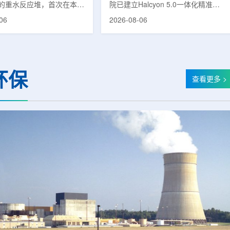
的重水反应堆，首次在本土
院已建立Halcyon 5.0一体化精准放
癌症治疗的放射性同位素
射治疗解决方案，并开始全面用于患
06
2026-08-06
(Lu-177)。目前韩国完全依赖
者治疗。该系统将高清高速图像采
料，这给当地的放射性药物
集、六自由度患者位置校正和无标记
lbion和FutureChem带来
实时运动管理整合到同一治疗流程
力和供应不稳定因素。行业
中，用于提升图像引导放射治疗的精
为国内生产将有助于构建多
准度和安全性。此次实施方案以
环保
应链并缩短运输时间。此次
Halcyon系统软件5.0版本为基础，集
查看更多 >
要目标是实现镥-177的商业
成高分辨率锥形束CT成像系统
预计在2028年进行试生
HyperSight、六自由度患者定位台
2031年开始全面量产。之
Dynamic Couch，以及表面引导放
水力原子力还将扩大生产范
射治疗系统IDENTIFY。亚洲大学医
院表示，该院是韩国首...