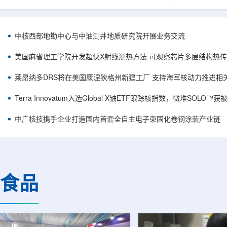
相关登记依据俄罗斯政府第878号和第719号决议
舰Aurora铀
完成。至此，Helix成为俄罗斯首款、也是目前唯
1300标准含indi
一被纳入上述国家注册名录的3D扫描仪。
498万磅。公
RangeVision Helix由俄罗斯国家原子能公司增材
孔、总进尺约2
中核西部地勘中心与中油测井地质研究院开展业务交流
制造合作伙伴RangeVision研发制造。自2025年
州审批通过后开
以来，该公司成为唯一纳入俄罗斯国家原子能公
研。技术端近期增补Y
美国麻省理工学院开发超快X射线测热方法 可观察芯片多层结构热
司增材制造生态系统的俄罗斯3D扫描...
Services，并扩
莱昂纳多DRS将在美国康涅狄格州新建工厂 支持海军核动力推进相
Terra Innovatum入选Global X铀ETF跟踪核指数，微堆SOLO
中广核技携手企业打造国内首套全自主电子束固化卷钢涂装产业链
食品