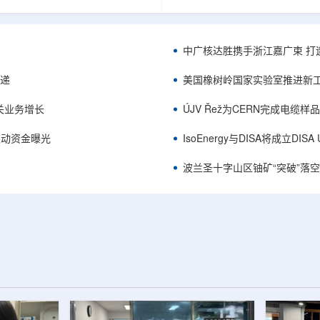
项目位于俄勒冈—内华达边境，按S-K
能及在Jharkhand、Rajasthan、C
cated资源3275万磅、inferred
建项目将产量翻倍，但委员会认
司已递交许可申请，计划打47个
——NPCIL未来十年装机大增，
.7万英尺的预可研钻探，待联邦与
将拉长进口燃料战略敏感期。目前
中广核达胜携手浙江嘉广束 打
工，预计2027年下半年完成预可
25GWe年需U3O8约5400吨，U
ukuskokon Professional
30%，须靠加速国产与多元化供
传递
美国橡树岭国家实验室推进新工
大与BBA USA、SLR I...
赖。委员会支持UCIL与NTPC
海外铀...
关业务增长
ÚJV Řež为CERN完成电缆
™获被动资金曝光
IsoEnergy与DISA将成立D
波兰圣十字山区铀矿“突破”落空，