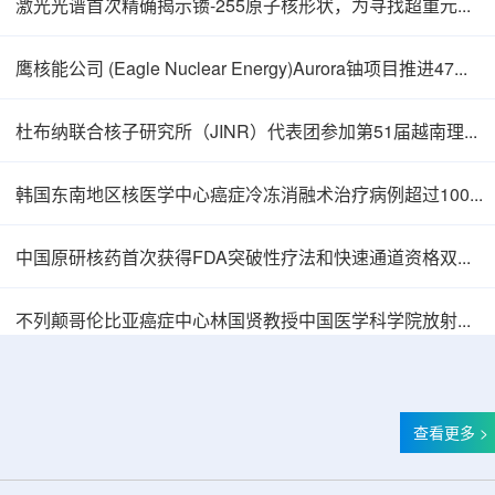
激光光谱首次精确揭示镄-255原子核形状，为寻找超重元素提供新线索
鹰核能公司 (Eagle Nuclear Energy)Aurora铀项目推进47孔预可研钻探
杜布纳联合核子研究所（JINR）代表团参加第51届越南理论物理会议
韩国东南地区核医学中心癌症冷冻消融术治疗病例超过100例
中国原研核药首次获得FDA突破性疗法和快速通道资格双重认定
中核辐智正式设立 中国同辐持股90%打通核医
不列颠哥伦比亚癌症中心林国贤教授中国医学科学院放射医学研究所开展学术交流
查看更多 >