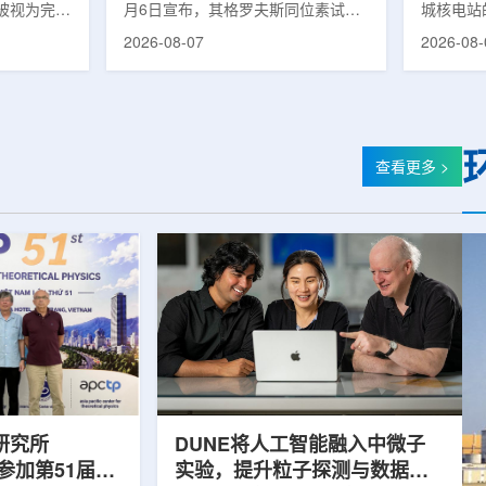
被视为完善
月6日宣布，其格罗夫斯同位素试验
城核电站
体系的关键
反应堆已在低功率状态下实现可控自
生产用于
2026-08-07
2026-08-
政支持方向
持核链式反应，达到首次临界。这一
镥-177
模国家拨款
进展距离该项目破土动工不到一年。
进口该原
市8月6日
格罗夫斯同位素试验反应堆设施(图
企业如Cel
月完成质子
片：格罗夫斯)格罗夫斯低功率试验
了成本压
及基本规划
反应堆位于美国得克萨斯州洛克哈
内普遍认
家拨款。不
特，是美国能源部反应堆试点计划下
元化的供
查看更多 >
称，难以单
首个在私人土地上实现临界的反应
计划的首
资金。此
堆。根据奥克洛介绍，该设施从未开
化生产，
设质子治疗
发土地起步建设，完成了土建开挖、
产，并在
区域内完成
工程建设、组件制造或采购、燃料配
后，韩国
置及...
围至钴...
研究所
DUNE将人工智能融入中微子
团参加第51届越
实验，提升粒子探测与数据处