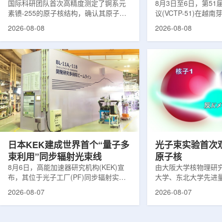
提供新线索
国际科研团队首次高精度测定了锕系元
南理论物理会议
8月3日至6日，第5
素镄-255的原子核结构，确认其原子核
议(VCTP-51)在越
呈明显的长椭球形，类似橄榄球。这项
核研究所理论物理实
2026-08-08
2026-08-08
研究发表于《物理评论快报》，由德国
验室的科研人员组成
美因茨约翰内斯·古腾堡大学、亥姆霍兹
南、德国、印度、中
美因茨研究所、瑞典哥德堡大学等18家
罗斯、台湾、菲律宾
机构合作完成。研究结果不仅修正了以
区的170余名学者开
往标准数据表中部分不合理的核性质数
题覆盖高能物理、核
值，也为现代原子核理论模型提供了关
和宇宙学等多个理论
键实验验证。镄是自然界中不存在的人
时涉及超越标准模型
工合成重元素，镄-255含有100个质子
量子光学与量子信息
和155个中子，实验获取极为困难。研究
分子等交叉研究领域。
团...
日本KEK建成世界首个“量子多
光子束实验首次
束利用”同步辐射光束线
原子核
8月6日，高能加速器研究机构(KEK)宣
由大阪大学核物理研
布，其位于光子工厂(PF)同步辐射实验
大学、东北大学先进
装置的BL-11A和BL-11B光束线已建成世
心、高丽大学、岐阜
2026-08-07
2026-08-07
界首个量子多束利用光束线，可实现硬X
理研究所、理化学研
射线与软X射线两束光束的同步利用。据
台湾中央研究院和加
介绍，BL-11A和BL-11B由同步辐射学术
学等机构研究人员组