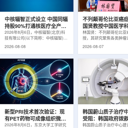
在肿瘤退缩、患者体重变化等情况
者和护理人员而言存在理
下，既往影像可能难以完全反映治疗
度。雷莫·乔治博士LifeNuc
当天的实际...
UAB...
中核辐智正式设立 中国同辐
不列颠哥伦比亚癌
持股90%打通核医疗全产业
国贤教授中国医学
链
2026年8月6日，中核辐智(北京)科
射医学研究所开展
林国贤：不列颠哥伦比亚
技有限公司(以下简称：中核辐智)正
授，其研究聚焦各类肿瘤
式设立。公司由中国同辐股份有限公
射性药物开发，迄今已主
2026-08-08
2026-08-07
司(以下简称：中国同辐)与中核(浙
表135余篇同行评议期刊
江)科创有限公司(以下简称：中核浙
30余项放射性药物相关
创)共同出资组建，中国同辐持股
完成自研7款放射性药物
90%，中核浙创持股10%。中核辐智
化，用于多种肿瘤诊疗。
将承接中国同辐核医学发展中心业
林国贤教授基于其团队多
务，锚定智慧核医疗赛道深耕布局。
索，系统梳理了针对前列
公司以智慧核医学物联系统为核心载
PSMA的核药相关研究进
体，打通核医疗全产业链条，构建智
18标记PSMA靶向PET
慧核医学系统+核药+装备+服务协同
设计与临床优势;二是通
发展模式，推动业务从单一产品供给
分子结构，大幅提高Lu-1
向全价值链整合...
疗性核药的肿瘤靶向性，..
新型PRI技术首次验证：现
韩国蔚山质子治疗
有PET药物可成像组织微环
受阻：韩国政府拨
境
2026年8月6日，东京大学工学研究
整影响项目推进
韩国蔚山质子治疗中心建