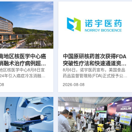
南地区核医学中心癌
中国原研核药首次获得FDA
消融术治疗病例超过
突破性疗法和快速通道资格
地区核医学中心8月8日宣
双重认定
8月6日，诺宇医药宣布，美国食品
024年引入癌症冷冻消融术
药品监督管理局(FDA)正式授予公司
心已完成超过100例相关手
自主研发的68Ga-NYM096突破性疗
08
2026-08-08
104名癌症患者提供治疗。
法认定(Breakthrough Therapy
术是一种微创肿瘤治疗方
Designation, BTD)及快速通道资格
过程中，医生在CT或超声
认定(Fast Track Designation,
下，将细治疗针精准插入肿
FTD)。这是原研核药领域中国首个
通过零下40摄氏度或更低
获得美国 FDA 突破性疗法认定、首
冷冻病灶，使癌细胞发生坏
个同时获得 FDA 突破性疗法与快速
低温冷冻本身具有一定麻醉
通道双项认定的产品，创造了核药领
技术有助于减轻患者疼痛，
域里程碑式突破。68Ga-NYM096是