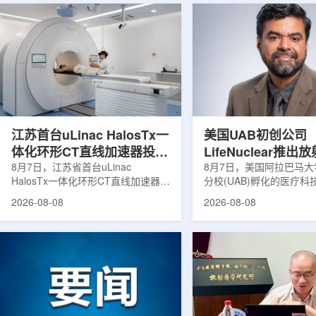
江苏首台uLinac HalosTx一
美国UAB初创公司
体化环形CT直线加速器投入
LifeNuclear推
临床
8月7日，江苏省首台uLinac
治疗安全指导平台
8月7日，美国阿拉巴马
HalosTx一体化环形CT直线加速器在
分校(UAB)孵化的医疗
TheraGuide
南京医科大学第三附属医院(常州二
LifeNuclear宣布推出数
2026-08-08
2026-08-08
院)正式投入临床应用。该设备将诊
TheraGuide，用于帮
断级CT与环形加速器集成于同一平
药物癌症治疗的患者在出
台，推动区域肿瘤放射治疗由传统分
遵循辐射安全指导。放射
步定位向同台实时模式转变。放射治
通过使用放射性药物靶向
疗是肿瘤治疗的重要方式之一。传统
尽量减少周围健康组织损
分体式放疗流程中，患者通常需要在
挥治疗作用。随着该疗法
CT室与治疗室之间转运，治疗计划
大，患者在治疗后通常需
也多依据此前采集的静态影像制定。
行较为复杂的书面说明，