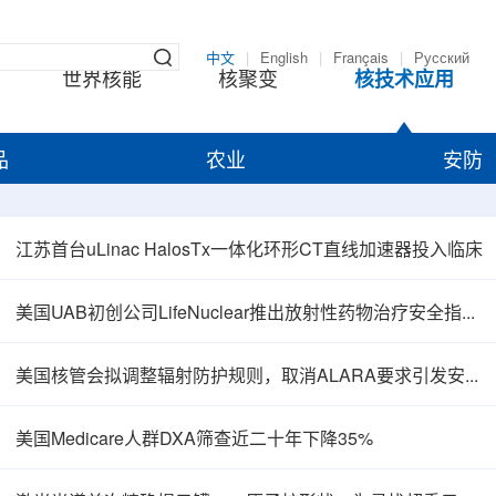
中文
|
English
|
Français
|
Русский
世界核能
核聚变
核技术应用
品
农业
安防
江苏首台uLinac HalosTx一体化环形CT直线加速器投入临床
美国UAB初创公司LifeNuclear推出放射性药物治疗安全指导平台TheraGuide
美国核管会拟调整辐射防护规则，取消ALARA要求引发安全争议
美国Medicare人群DXA筛查近二十年下降35%