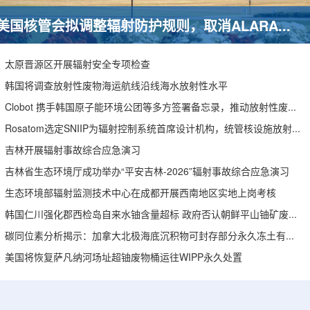
美国核管会拟调整辐射防护规则，取消ALARA要求引发安全争议
太原晋源区开展辐射安全专项检查
韩国将调查放射性废物海运航线沿线海水放射性水平
Clobot 携手韩国原子能环境公团等多方签署备忘录，推动放射性废物安全管理多机型机器人示范
Rosatom选定SNIIP为辐射控制系统首席设计机构，统管核设施放射仪表标准化与进口替代保障
吉林开展辐射事故综合应急演习
吉林省生态环境厅成功举办“平安吉林-2026”辐射事故综合应急演习
生态环境部辐射监测技术中心在成都开展西南地区实地上岗考核
韩国仁川强化郡西检岛自来水铀含量超标 政府否认朝鲜平山铀矿废水影响
碳同位素分析揭示：加拿大北极海底沉积物可封存部分永久冻土有机碳
美国将恢复萨凡纳河场址超铀废物桶运往WIPP永久处置