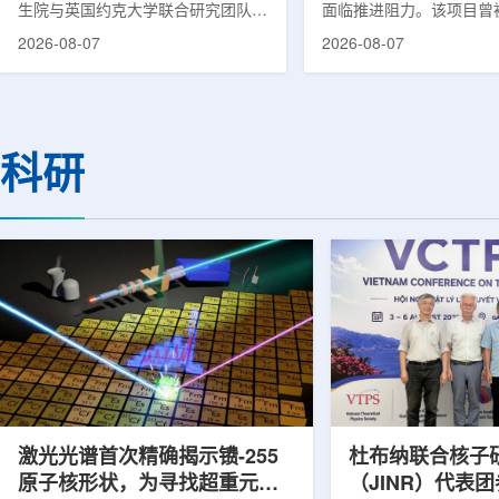
生院与英国约克大学联合研究团队宣
面临推进阻力。该项目曾
布，已建立一种利用正电子三光子衰
韩国东南部区域癌症治疗
2026-08-07
2026-08-07
变的新型几何成像原理，并首次成功
环节，但由于政府医疗财
验证正电子素比率成像(PRI)技术。
发生变化，单独获得大规
该方法可结合现有临床PET显像剂使
的难度明显上升。据蔚山
用，有望为核医学影像提供观察组织
消息，蔚山市已于去年3
微环境的新手段。利用正电子-3光子
治疗中心建设可行性研究
科研
衰变的下一代核医学成像概念图目前
制定服务，并开始争取国
临床PET扫描主要利用正电子双光子
过，韩国保健福祉部回复
湮灭过程显示药物在体内的分布和积
独为蔚山市提供大型项目
累情况，但对组织缺氧等与疾病恶性
前，蔚山市曾计划通过建
程度相关的微环境信息捕捉有限。...
中心，构建癌症患者可在
手术...
激光光谱首次精确揭示镄-255
杜布纳联合核子
原子核形状，为寻找超重元素
（JINR）代表