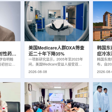
美国Medicare人群DXA筛查
韩国东
出放射性药物
近二十年下降35%
症冷冻
大学伯明翰
一项新研究显示，2005年至2023年
100例
韩国东南
科技初创公司
间，美国Medicare受益人接受双能X
布，自2
字化平台
射线吸收测定(DXA)检查的比例明显
以来，中
2026-08-08
2026-08-
助接受放射性
下降，降幅达35%。DXA常用于骨密
术，共为
院后理解并
度检测和骨质疏松相关筛查，研究结
冷冻消融
性药物疗法
果提示，不同人群之间的筛查可及性
法。治疗
癌细胞，在
差异正在扩大。研究人员分析了超过
成像引导
伤的同时发
500万名Medicare受益人的理赔数
瘤部位，
应用范围扩
据。结果显示，DXA使用率从2005
的超低温
要阅读并执
年的每10万名受益人7255次，下降
死。由于
这对部分患
至2023年的每10万名受益人4690
作用，该