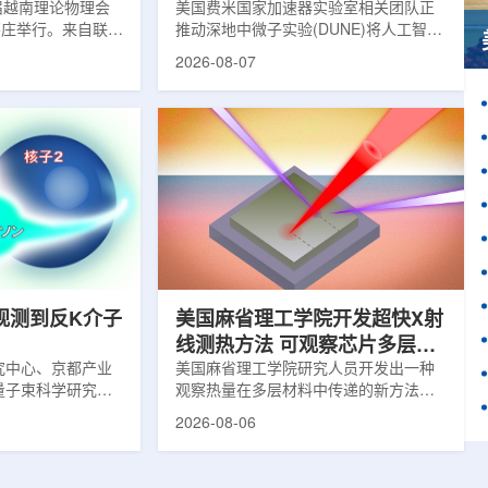
1届越南理论物理会
理能力
美国费米国家加速器实验室相关团队正
南芽庄举行。来自联合
推动深地中微子实验(DUNE)将人工智能
验室和信息技术实
和机器学习工具融入实验设计、探测器
2026-08-07
代表团参会，与越
运行与数据分析流程，以提升中微子相
国、巴基斯坦、俄
互作用识别、事件分类和探测器管理能
和日本等国家和地
力。DUNE位于长基线中微子设施，目
展交流。本届会议议
前已开始安装大型中微子探测器模块的
物理、凝聚态物理
结构元件。该实验由近探测器和远探测
物理前沿方向，同
器组成：近探测器位于费米实验室，远
物理、分子物理、
探测器设在南达科他州桑福德地下研究
、生物材料和生物
设施地下约1英里处。两个探测器都将采
广泛的议程...
用液氩时间投影室技术，用于记录中微
子...
观测到反K介子
美国麻省理工学院开发超快X射
线测热方法 可观察芯片多层结
究中心、京都产业
构热传递
美国麻省理工学院研究人员开发出一种
量子束科学研究中
观察热量在多层材料中传递的新方法，
大学、中国近代物
可用于精确测量计算机芯片等电子器件
2026-08-06
究所、京都大学、
内部的热流变化。相关研究成果已发表
拿大萨斯喀彻温大
于《自然通讯》。随着计算机芯片尺寸
成的
不断缩小、功率密度持续提高，器件过