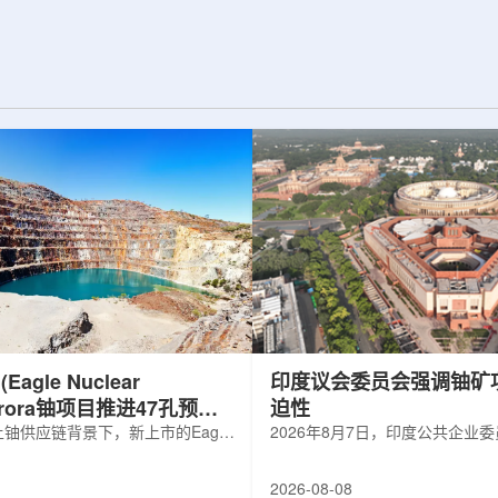
d合作组，首次利用光子
热正成为限制性能提升的重要因素。传
K介子的原子核。这
统热流测量方法在面对真实电子器件的
子原子核的存在提供
多层结构时存在局限，例如常用的时域
为理解高密度核物
热反射法难以区分不同材料层中的热传
构提供了重要线
输情况，红外成像等方法也难以在微小
兵库县大型同步辐
尺度上捕捉快速变化。为解决这一问
题...
agle Nuclear
印度议会委员会强调铀矿
Aurora铀项目推进47孔预可
迫性
铀供应链背景下，新上市的Eagle
2026年8月7日，印度公共企业
ergy Corp.凭借其号称全美最大常规
扩能进展的报告中指出，印度铀
indicated铀矿藏进入行业视野。其旗
需加速。DAE承诺UCIL到203
2026-08-08