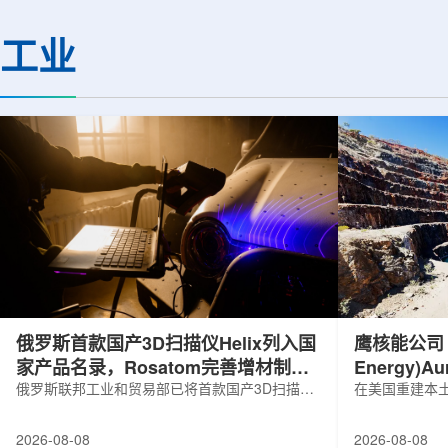
基础设施网络合作建设。该网络由大学
LEPS2/Solenoi
联合使用机构及联合使用、联合研究中
束实验观测到含有反
工业
心的同步辐射装置组成，定位为科研和
一成果为确认反K介
教育基础设施。新光束线的主要特点在
了新的实验证据，也
于，可在同一实验条件下同时使用硬X射
质和中性子星内部结
线和软X射线，完成过去需要分别开展的
索。研究团队在日本
观...
射设施SP...
俄罗斯首款国产3D扫描仪Helix列入国
鹰核能公司 (E
家产品名录，Rosatom完善增材制造
Energy)
技术链
俄罗斯联邦工业和贸易部已将首款国产3D扫描仪
研钻探
在美国重建本土
RangeVision Helix列入俄罗斯电子产品统一注册
Nuclear En
名录，以及经确认的俄罗斯制造工业产品名录。
measured+
2026-08-08
2026-08-08