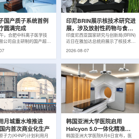
围正常组织的损伤，并促进
一款特异性结合CAⅨ的肾癌小分子
恢复。据该中心介绍，目前
诊断核药，适用于疑似或确认转移性
患者中，肝...
肾透明细胞癌(cl...
子国产质子系统首例
印尼BRIN展示核技术研究进
疗圆满完成
展，涉及放射性药物与食品
上午，合肥中科离子医学技
辐照应用
印度尼西亚国家研究与创新局(BRIN)
限公司自主研制的国产超导
近日在雅加达总统府展示了核技术研
治疗系统，在合肥离子医学
究成果。BRIN局长阿里夫·萨特里亚
07
2026-08-07
首例临床试验受试者治疗。
表示，相关技术属于和平利用核能范
首台国产超导回旋质子放射
畴，应用方向不仅包括能源，也覆盖
的重要突破。本例受试者为
粮食和健康等领域。在健康领域，
。试验所用的超导质子治疗
BRIN正在开发用于核医学的放射性
载中科离子自主研发的
药物。这类药物含有放射性物质，可
0超导回旋加速器，具有超大照
用于癌症诊断和治疗。阿里夫表示，
60°全周束流配送能力。治
放射性药物研发对癌症识别和治疗具
托多模融合4D图像引导精
有重要意义。在食品领域，BRIN将
能实现动态适配、精准治
核技术用于食品保鲜，重点包括出口
运行平稳低噪，治疗控制软
水果的辐照处理。阿里夫介绍，一些
进口国要...
用月城重水堆推进
韩国亚洲大学医院启用
77国内首次商业化生产
Halcyon 5.0一体化精准放
子力(KHNP)计划利用月
射治疗方案
韩国亚洲大学医院8月6日宣布，医