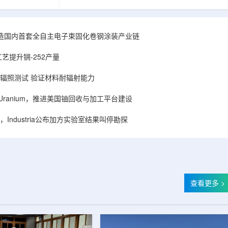
hhattisgarh新
安全和防护管理办法》第五十四条有关规定，现
为该时间表偏晚
将各省级生态环境主管部门报送的、已获得豁免
采矿集群若延期
备案证明文件的活动，以及活动中涉及的射线装
PHWR机组约
置、放射源或非密封放射性物质予以公告。随公
造国内首套全自主电子束固化卷钢涂装产业链
CIL仅能满足约
告发布的汇总表共列出66项备案记录，涉及山
应降低进口依
东、天津、上海、河北、四川、甘肃、安徽、河
艺提升锎-252产量
组建合资企业参股
南、辽宁等地相关单位。备案内容涵盖...
样品辐照测试 验证材料耐辐射能力
ISA Uranium，推进美国铀回收与加工平台建设
Industria公布加方实验室结果叫停勘探
查看更多 >