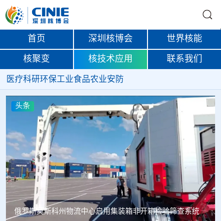
首页
深圳核博会
世界核能
核聚变
核技术应用
联系我们
医疗
科研
环保
工业
食品
农业
安防
头条
俄罗斯莫斯科州物流中心启用集装箱非开箱检验筛查系统