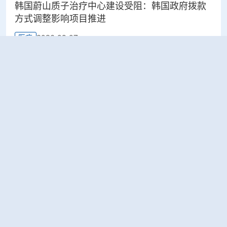
韩国蔚山质子治疗中心建设受阻：韩国政府拨款
方式调整影响项目推进
2026-08-07
医疗
太原晋源区开展辐射安全专项检查
2026-08-07
环保