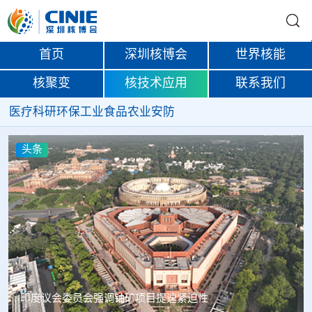
首页
深圳核博会
世界核能
核聚变
核技术应用
联系我们
医疗
科研
环保
工业
食品
农业
安防
头条
中核辐智正式设立 中国同辐持股90%打通核医疗全产业链