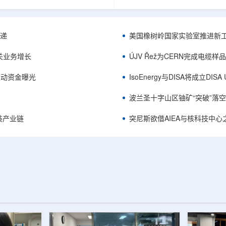
d、Rajasthan、Chhattisgarh新
安全和防护管理办法》第五十四
翻倍，但委员会认为该时间表偏晚
将各省级生态环境主管部门报送
未来十年装机大增，采矿集群若延期
备案证明文件的活动，以及活动
战略敏感期。目前PHWR机组约
置、放射源或非密封放射性物质
传递
美国橡树岭国家实验室推进新工
3O8约5400吨，UCIL仅能满足约
告发布的汇总表共列出66项备案
速国产与多元化供应降低进口依
东、天津、上海、河北、四川、
关业务增长
ÚJV Řež为CERN完成电缆
UCIL与NTPC组建合资企业参股
南、辽宁等地相关单位。备案内容涵
™获被动资金曝光
IsoEnergy与DISA将成立D
波兰圣十字山区铀矿“突破”落空，
装产业链
突尼斯欲借AIEA与核科技中