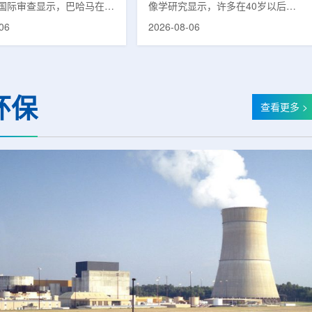
国际审查显示，巴哈马在加
像学研究显示，许多在40岁以后首
疗服务方面具备进一步提升
次出现幻觉、妄想等精神病性症状的
06
2026-08-06
次审查为该国改善癌症服务
成年人，大脑内存在与阿尔茨海默病
短诊疗等待时间并提升患者
及其他神经退行性疾病相关的蛋白异
提出了路线图。巴哈马拿骚
常沉积。研究纳入37名晚发性精神
主医院(图片：Pelow
病患者和47名年龄匹配的健康对照
dobe Stock)这项 imPACT
者。研究人员采用淀粉样蛋白PET示
环保
际原子能机构、世界卫生组
踪剂^11C-PiB，以及tau蛋白PET示
查看更多 >
卫生组织和国际癌症研究机
踪剂^18F-florzolotau，对受试者大
展，应巴哈马卫生与健康部
脑中的β-淀粉样蛋白和tau蛋白积累
，重点评估该国癌症防控能
情况进行评估。结果显示，晚发性精
需求。6月9日至11日，专
神病患者中，β-淀粉样蛋白阳性...