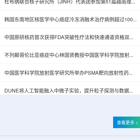
杜布纳联合核子研究所（JINR）代表团参加第51届越南理论物理会议
韩国东南地区核医学中心癌症冷冻消融术治疗病例超过100例
中国原研核药首次获得FDA突破性疗法和快速通道资格双重认定
不列颠哥伦比亚癌症中心林国贤教授中国医学科学院放射医学研究所开展学术交流
中国医学科学院放射医学研究所举办PSMA靶向放射性药物学术报告会
俄罗斯莫斯科州物流中心启用集装箱非开箱检验
DUNE将人工智能融入中微子实验，提升粒子探测与数据处理能力
查看更多 >