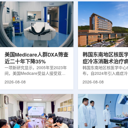
美国Medicare人群DXA筛查
韩国东南地区核医
近二十年下降35%
症冷冻消融术治疗
一项新研究显示，2005年至2023年
100例
韩国东南地区核医学中心
间，美国Medicare受益人接受双能X
布，自2024年引入癌症
射线吸收测定(DXA)检查的比例明显
以来，中心已完成超过10
2026-08-08
2026-08-08
下降，降幅达35%。DXA常用于骨密
术，共为104名癌症患者
度检测和骨质疏松相关筛查，研究结
冷冻消融术是一种微创肿
果提示，不同人群之间的筛查可及性
法。治疗过程中，医生在
差异正在扩大。研究人员分析了超过
成像引导下，将细治疗针
500万名Medicare受益人的理赔数
瘤部位，通过零下40摄
据。结果显示，DXA使用率从2005
的超低温冷冻病灶，使癌
年的每10万名受益人7255次，下降
死。由于低温冷冻本身具
至2023年的每10万名受益人4690
作用，该技术有助于减轻