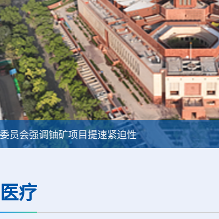
中核辐智正式设立 中国同辐持股90%打通核医
医疗