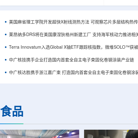
舰Aurora铀项目位于俄勒冈—内华达边境，按S-K
能及在Jharkhan
1300标准含indicated资源3275万磅、inferred
建项目将产量
498万磅。公司已递交许可申请，计划打47个
——NPCIL
孔、总进尺约2.7万英尺的预可研钻探，待联邦与
将拉长进口燃料
美国麻省理工学院开发超快X射线测热方法 可观察芯片多层结构热
州审批通过后开工，预计2027年下半年完成预可
25GWe年需U
研。技术端近期增补Yukuskokon Professional
30%，须靠加
莱昂纳多DRS将在美国康涅狄格州新建工厂 支持海军核动力推进相
Services，并扩大与BBA USA、SLR I...
赖。委员会支持
海外铀...
Terra Innovatum入选Global X铀ETF跟踪核指数，微堆SOLO
中广核技携手企业打造国内首套全自主电子束固化卷钢涂装产业链
中广核达胜携手浙江嘉广束 打造国内首套全自主电子束固化卷钢涂
食品