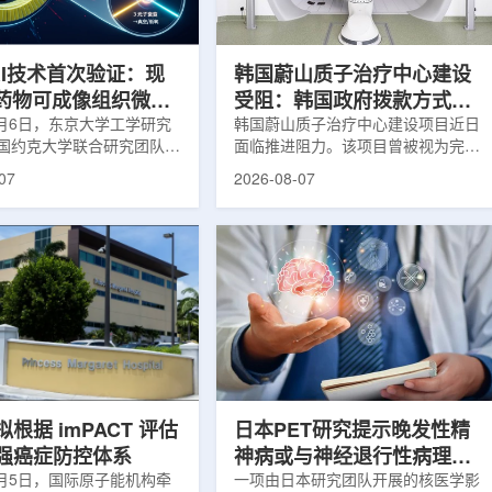
系统+核药+装备+服务协同
设计与临床优势;二是通过理性优化
，推动业务从单一产品供给
分子结构，大幅提高Lu-177标记治
整合...
疗性核药的肿瘤靶向性，...
RI技术首次验证：现
韩国蔚山质子治疗中心建设
T药物可成像组织微环
受阻：韩国政府拨款方式调
8月6日，东京大学工学研究
整影响项目推进
韩国蔚山质子治疗中心建设项目近日
国约克大学联合研究团队宣
面临推进阻力。该项目曾被视为完善
立一种利用正电子三光子衰
韩国东南部区域癌症治疗体系的关键
07
2026-08-07
几何成像原理，并首次成功
环节，但由于政府医疗财政支持方向
素比率成像(PRI)技术。
发生变化，单独获得大规模国家拨款
结合现有临床PET显像剂使
的难度明显上升。据蔚山市8月6日
为核医学影像提供观察组织
消息，蔚山市已于去年3月完成质子
新手段。利用正电子-3光子
治疗中心建设可行性研究及基本规划
一代核医学成像概念图目前
制定服务，并开始争取国家拨款。不
T扫描主要利用正电子双光子
过，韩国保健福祉部回复称，难以单
显示药物在体内的分布和积
独为蔚山市提供大型项目资金。此
但对组织缺氧等与疾病恶性
前，蔚山市曾计划通过建设质子治疗
的微环境信息捕捉有限。...
中心，构建癌症患者可在区域内完成
手术...
根据 imPACT 评估
日本PET研究提示晚发性精
强癌症防控体系
神病或与神经退行性病理相
8月5日，国际原子能机构牵
关
一项由日本研究团队开展的核医学影