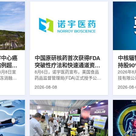
学中心癌
中国原研核药首次获得FDA
中核辐
病例超过
突破性疗法和快速通道资格
持股9
8月8日宣
双重认定
8月6日，诺宇医药宣布，美国食品
链
2026年
冷冻消融术
药品监督管理局(FDA)正式授予公司
技有限公
0例相关手
自主研发的68Ga-NYM096突破性疗
式设立。
2026-08-08
2026-08-
提供治疗。
法认定(Breakthrough Therapy
司(以下
瘤治疗方
Designation, BTD)及快速通道资格
江)科创
CT或超声
认定(Fast Track Designation,
创)共同
精准插入肿
FTD)。这是原研核药领域中国首个
90%，
氏度或更低
获得美国 FDA 突破性疗法认定、首
将承接中
细胞发生坏
个同时获得 FDA 突破性疗法与快速
务，锚定
有一定麻醉
通道双项认定的产品，创造了核药领
公司以智
患者疼痛，
域里程碑式突破。68Ga-NYM096是
体，打通