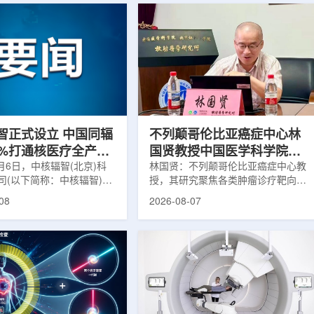
智正式设立 中国同辐
不列颠哥伦比亚癌症中心林
0%打通核医疗全产业
国贤教授中国医学科学院放
8月6日，中核辐智(北京)科
射医学研究所开展学术交流
林国贤：不列颠哥伦比亚癌症中心教
司(以下简称：中核辐智)正
授，其研究聚焦各类肿瘤诊疗靶向放
公司由中国同辐股份有限公
射性药物开发，迄今已主导/参与发
08
2026-08-07
简称：中国同辐)与中核(浙
表135余篇同行评议期刊论文，提交
有限公司(以下简称：中核浙
30余项放射性药物相关专利申请，
出资组建，中国同辐持股
完成自研7款放射性药物的临床转
中核浙创持股10%。中核辐智
化，用于多种肿瘤诊疗。报告会上，
国同辐核医学发展中心业
林国贤教授基于其团队多年的前沿探
智慧核医疗赛道深耕布局。
索，系统梳理了针对前列腺癌靶点
慧核医学物联系统为核心载
PSMA的核药相关研究进展：一是F-
核医疗全产业链条，构建智
18标记PSMA靶向PET显像剂的分子