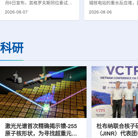
月6日宣布，其格罗夫斯同位素试验
城核电站的重水反应堆，
反应堆已在低功率状态下实现可控自
生产用于癌症治疗的放射
2026-08-07
2026-08-06
持核链式反应，达到首次临界。这一
镥-177(Lu-177)。目
进展距离该项目破土动工不到一年。
进口该原料，这给当地的
格罗夫斯同位素试验反应堆设施(图
企业如Cellbion和Futur
片：格罗夫斯)格罗夫斯低功率试验
了成本压力和供应不稳定
反应堆位于美国得克萨斯州洛克哈
内普遍认为国内生产将有
科研
特，是美国能源部反应堆试点计划下
元化的供应链并缩短运输
首个在私人土地上实现临界的反应
计划的首要目标是实现镥-
堆。根据奥克洛介绍，该设施从未开
化生产，预计在2028年
发土地起步建设，完成了土建开挖、
产，并在2031年开始全
工程建设、组件制造或采购、燃料配
后，韩国水力原子力还将
置及...
围至钴...
激光光谱首次精确揭示镄-255
杜布纳联合核子
原子核形状，为寻找超重元素
（JINR）代表