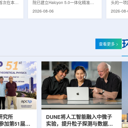
首次在本土
院已建立Halcyon 5.0一体化精准放
头的一项
性同位素
射治疗解决方案，并开始全面用于患
强癌症治
2026-08-06
2026-08-
前韩国完全依赖
者治疗。该系统将高清高速图像采
空间。此
放射性药物
集、六自由度患者位置校正和无标记
协调、缩
eChem带来
实时运动管理整合到同一治疗流程
治疗效果
因素。行业
中，用于提升图像引导放射治疗的精
玛格丽特公
助于构建多
准度和安全性。此次实施方案以
Media/A
时间。此次
Halcyon系统软件5.0版本为基础，集
评估由国
查看更多 >
177的商业
成高分辨率锥形束CT成像系统
织/泛美
进行试生
HyperSight、六自由度患者定位台
构共同开
面量产。之
Dynamic Couch，以及表面引导放
请求进行
扩大生产范
射治疗系统IDENTIFY。亚洲大学医
力和实际
院表示，该院是韩国首...
家组访...
研究所
DUNE将人工智能融入中微子
团参加第51届越
实验，提升粒子探测与数据处