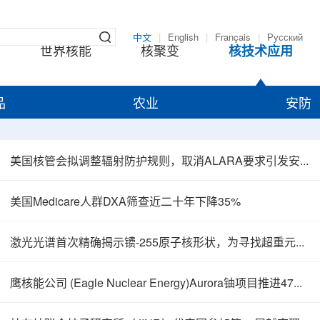
中文
|
English
|
Français
|
Русский
世界核能
核聚变
核技术应用
品
农业
安防
美国核管会拟调整辐射防护规则，取消ALARA要求引发安全争议
美国Medicare人群DXA筛查近二十年下降35%
激光光谱首次精确揭示镄-255原子核形状，为寻找超重元素提供新线索
鹰核能公司 (Eagle Nuclear Energy)Aurora铀项目推进47孔预可研钻探