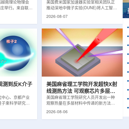
1届越南理论物理会
理能力
美国费米国家加速器实验室相关团队正
南芽庄举行。来自联合
推动深地中微子实验(DUNE)将人工智能
验室和信息技术实
和机器学习工具融入实验设计、探测器
2026-08-07
代表团参会，与越
运行与数据分析流程，以提升中微子相
国、巴基斯坦、俄
互作用识别、事件分类和探测器管理能
和日本等国家和地
力。DUNE位于长基线中微子设施，目
展交流。本届会议议
前已开始安装大型中微子探测器模块的
物理、凝聚态物理
结构元件。该实验由近探测器和远探测
物理前沿方向，同
器组成：近探测器位于费米实验室，远
物理、分子物理、
探测器设在南达科他州桑福德地下研究
、生物材料和生物
设施地下约1英里处。两个探测器都将采
广泛的议程...
用液氩时间投影室技术，用于记录中微
子...
观测到反K介子
美国麻省理工学院开发超快X射
线测热方法 可观察芯片多层结
究中心、京都产业
构热传递
美国麻省理工学院研究人员开发出一种
量子束科学研究中
观察热量在多层材料中传递的新方法，
大学、中国近代物
可用于精确测量计算机芯片等电子器件
2026-08-06
究所、京都大学、
内部的热流变化。相关研究成果已发表
拿大萨斯喀彻温大
于《自然通讯》。随着计算机芯片尺寸
成的
不断缩小、功率密度持续提高，器件过