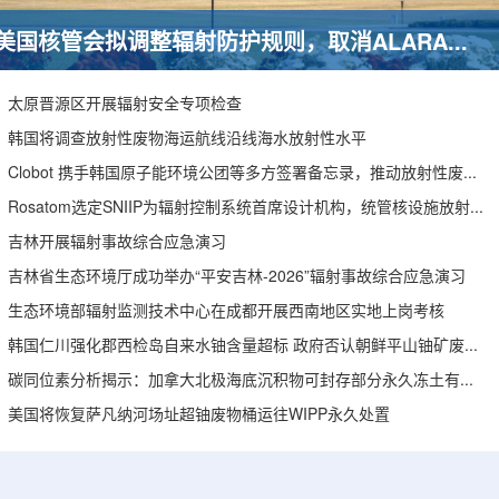
美国核管会拟调整辐射防护规则，取消ALARA要求引发安全争议
太原晋源区开展辐射安全专项检查
韩国将调查放射性废物海运航线沿线海水放射性水平
Clobot 携手韩国原子能环境公团等多方签署备忘录，推动放射性废物安全管理多机型机器人示范
Rosatom选定SNIIP为辐射控制系统首席设计机构，统管核设施放射仪表标准化与进口替代保障
吉林开展辐射事故综合应急演习
吉林省生态环境厅成功举办“平安吉林-2026”辐射事故综合应急演习
生态环境部辐射监测技术中心在成都开展西南地区实地上岗考核
韩国仁川强化郡西检岛自来水铀含量超标 政府否认朝鲜平山铀矿废水影响
碳同位素分析揭示：加拿大北极海底沉积物可封存部分永久冻土有机碳
美国将恢复萨凡纳河场址超铀废物桶运往WIPP永久处置