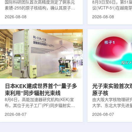
提供新线索
国际科研团队首次高精度测定了锕系元
南理论物理会议
8月3日至6日，第5
素镄-255的原子核结构，确认其原子核
议(VCTP-51)在越
呈明显的长椭球形，类似橄榄球。这项
核研究所理论物理实
2026-08-08
2026-08-08
研究发表于《物理评论快报》，由德国
验室的科研人员组成
美因茨约翰内斯·古腾堡大学、亥姆霍兹
南、德国、印度、中
美因茨研究所、瑞典哥德堡大学等18家
罗斯、台湾、菲律宾
机构合作完成。研究结果不仅修正了以
区的170余名学者开
往标准数据表中部分不合理的核性质数
题覆盖高能物理、核
值，也为现代原子核理论模型提供了关
和宇宙学等多个理论
键实验验证。镄是自然界中不存在的人
时涉及超越标准模型
工合成重元素，镄-255含有100个质子
量子光学与量子信息
和155个中子，实验获取极为困难。研究
分子等交叉研究领域。
团...
日本KEK建成世界首个“量子多
光子束实验首次
束利用”同步辐射光束线
原子核
8月6日，高能加速器研究机构(KEK)宣
由大阪大学核物理研
布，其位于光子工厂(PF)同步辐射实验
大学、东北大学先进
装置的BL-11A和BL-11B光束线已建成世
心、高丽大学、岐阜
2026-08-07
2026-08-07
界首个量子多束利用光束线，可实现硬X
理研究所、理化学研
射线与软X射线两束光束的同步利用。据
台湾中央研究院和加
介绍，BL-11A和BL-11B由同步辐射学术
学等机构研究人员组