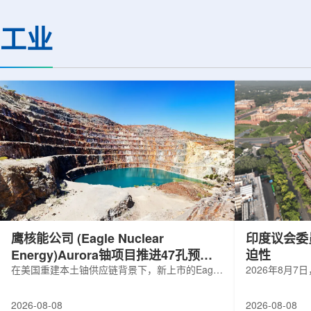
基础设施网络合作建设。该网络由大学
LEPS2/Solenoi
联合使用机构及联合使用、联合研究中
束实验观测到含有反
工业
心的同步辐射装置组成，定位为科研和
一成果为确认反K介
教育基础设施。新光束线的主要特点在
了新的实验证据，也
于，可在同一实验条件下同时使用硬X射
质和中性子星内部结
线和软X射线，完成过去需要分别开展的
索。研究团队在日本
观...
射设施SP...
鹰核能公司 (Eagle Nuclear
印度议会委
Energy)Aurora铀项目推进47孔预可
迫性
研钻探
在美国重建本土铀供应链背景下，新上市的Eagle
2026年8月
Nuclear Energy Corp.凭借其号称全美最大常规
扩能进展的报
measured+indicated铀矿藏进入行业视野。其旗
需加速。DAE承
2026-08-08
2026-08-08