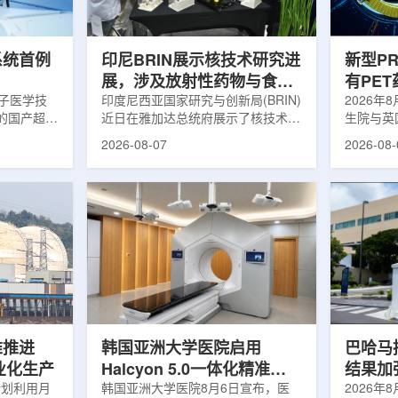
伤，并促进
一款特异性结合CAⅨ的肾癌小分子
慧核医学
介绍，目前
诊断核药，适用于疑似或确认转移性
发展模式
肾透明细胞癌(cl...
向全价值链
系统首例
印尼BRIN展示核技术研究进
新型P
展，涉及放射性药物与食品
有PE
离子医学技
辐照应用
印度尼西亚国家研究与创新局(BRIN)
境
2026年
的国产超导
近日在雅加达总统府展示了核技术研
生院与英
肥离子医学
究成果。BRIN局长阿里夫·萨特里亚
布，已建
2026-08-07
2026-08-
试者治疗。
表示，相关技术属于和平利用核能范
变的新型
旋质子放射
畴，应用方向不仅包括能源，也覆盖
验证正电子
例受试者为
粮食和健康等领域。在健康领域，
该方法可
导质子治疗
BRIN正在开发用于核医学的放射性
用，有望
研发的
药物。这类药物含有放射性物质，可
微环境的
，具有超大照
用于癌症诊断和治疗。阿里夫表示，
衰变的下
送能力。治
放射性药物研发对癌症识别和治疗具
临床PE
图像引导精
有重要意义。在食品领域，BRIN将
湮灭过程
、精准治
核技术用于食品保鲜，重点包括出口
累情况，
治疗控制软
水果的辐照处理。阿里夫介绍，一些
程度相关
进口国要...
堆推进
韩国亚洲大学医院启用
巴哈马拟
商业化生产
Halcyon 5.0一体化精准放
结果加
计划利用月
射治疗方案
韩国亚洲大学医院8月6日宣布，医
2026年