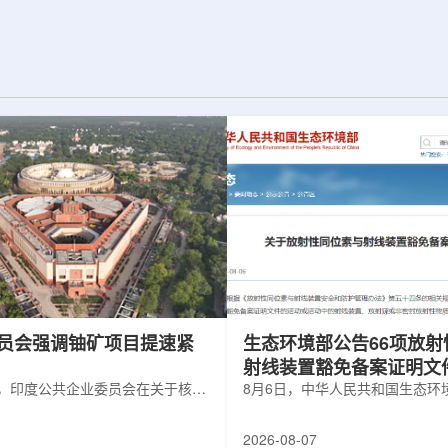
d合作组，首次利用光子
热正成为限制性能提升的重要因素。传
K介子的原子核。这
统热流测量方法在面对真实电子器件的
子原子核的存在提供
多层结构时存在局限，例如常用的时域
为理解高密度核物
热反射法难以区分不同材料层中的热传
构提供了重要线
输情况，红外成像等方法也难以在微小
兵库县大型同步辐
尺度上捕捉快速变化。为解决这一问
题...
员会强调铀矿项目提速紧
生态环境部公告66项放射
射线装置豁免备案证明文
7日，印度公共企业委员会在关于核电
8月6日，中华人民共和国生态环
告中指出，印度铀矿开采项目扩张
放射性同位素与射线装置豁免备
诺UCIL到2036年通过提升现有产
告》。公告称，根据《放射性同
2026-08-07