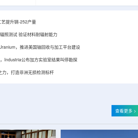
条有关规定，现
核西部地勘中心党委书记王乐力带队赴中油测井
的、已获得豁免
地质研究院，开展专项技术交流研讨。会上，中
中涉及的射线装
油测井地质研究院党委书记万金彬系统介绍了国
予以公告。随公
内油气测井成套装备、井下探测、岩石物理实
艺提升锎-252产量
记录，涉及山
验、智能测井解释、深井探测及多源地质数据解
甘肃、安徽、河
析等成熟技术体系，并结合实战案例分享了含油
样品辐照测试 验证材料耐辐射能力
盖...
气盆地铀矿勘查经验。王乐力介绍了西部中...
ISA Uranium，推进美国铀回收与加工平台建设
Industria公布加方实验室结果叫停勘探
心之力，打造非洲无损检测标杆
查看更多 >