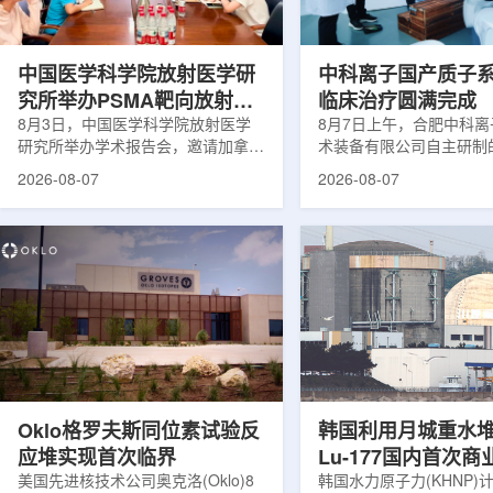
次。相关研究已发表于
减少对周围正常组织的损
《Osteoporosis International》。下
术后较快恢复。据该中心
降幅度在人群之间并不均衡。...
接受治疗的患者中，肝...
中国医学科学院放射医学研
中科离子国产质子
究所举办PSMA靶向放射性
临床治疗圆满完成
药物学术报告会
8月3日，中国医学科学院放射医学
8月7日上午，合肥中科
研究所举办学术报告会，邀请加拿大
术装备有限公司自主研制
温哥华不列颠哥伦比亚癌症中心林国
回旋质子治疗系统，在合
2026-08-07
2026-08-07
贤教授作题为《用于前列腺癌诊断与
中心完成首例临床试验受
治疗的前列腺特异性膜抗原靶向放射
这是国内首台国产超导回
性药物开发》的学术报告。报告会采
治疗系统的重要突破。本
取线上线下结合方式举行，放射所部
肺癌患者。试验所用的超
分科研人员和研究生参加。林国贤教
系统，搭载中科离子自主
授长期从事肿瘤诊疗靶向放射性药物
SC240超导回旋加速器
开发研究，已主导或参与发表135余
射野、360°全周束流配
篇同行评议期刊论文，提交30余项
疗全程依托多模融合4D
放射性药物相关专利申请，并完成7
准定位，能实现动态适配
款自研放射性药物的临床转化，应用
疗。设备运行平稳低噪，
于多...
件运...
Oklo格罗夫斯同位素试验反
韩国利用月城重水
应堆实现首次临界
Lu-177国内首次
美国先进核技术公司奥克洛(Oklo)8
韩国水力原子力(KHNP)