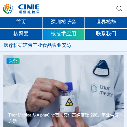
首页
深圳核博会
世界核能
核聚变
核技术应用
联系我们
医疗
科研
环保
工业
食品
农业
安防
头条
Thor Medical从AlphaOne首次交付高纯度钍-228，商业供货
启动