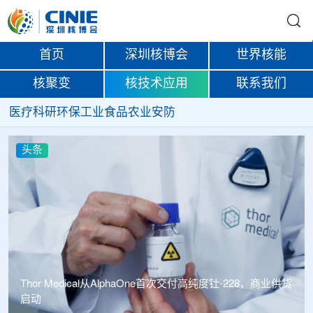
首页
深圳核博会
世界核能
核聚变
核技术应用
联系我们
医疗
科研
环保
工业
食品
农业
安防
头条
中广核达胜携手浙江嘉广束 打造国内首套全自主电子束固
化卷钢涂装产业链