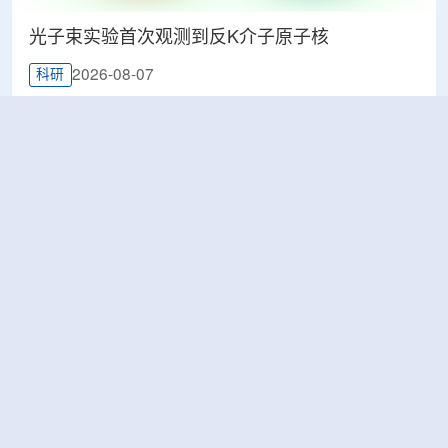
光子束实验首次观测到反K介子原子核
2026-08-07
科研
韩国忠清北道上半年农水产品放射性检测结果达
标