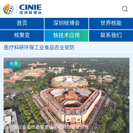
首页
深圳核博会
世界核能
核聚变
核技术应用
联系我们
医疗
科研
环保
工业
食品
农业
安防
头条
中核辐智正式设立 中国同辐持股90%打通核医疗全产业链