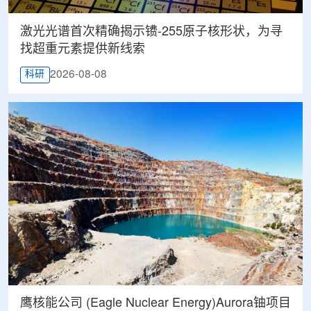
激光光谱首次精确揭示镄-255原子核形状，为寻
找超重元素提供新线索
2026-08-08
科研
鹰核能公司 (Eagle Nuclear Energy)Aurora铀项目