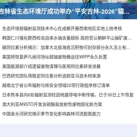
吉林省生态环境厅成功举办“平安吉林-2026”辐射事故综合应急演习
生态环境部辐射监测技术中心在成都开展西南地区实地上岗考核
韩国仁川强化郡西检岛自来水铀含量超标 政府否认朝鲜平山铀矿废水影响
碳同位素分析揭示：加拿大北极海底沉积物可封存部分永久冻土有机碳
美国将恢复萨凡纳河场址超铀废物桶运往WIPP永久处置
美国能源部介绍遗留废物清理与医用同位素研发进展
巴西研究团队用稳定同位素分析追踪亚马逊木材来源
越南北宁省公布辐射与核安全领域22项行政程序修订清单
日本熊本县内6处辐射监测柱因地震停电中断传输，已于30日上午恢复
澳大利亚ANSTO开发含硫酸盐放射性废物固化新方案
中国金水河研究揭示季节变化影响森林河流脱氮能力