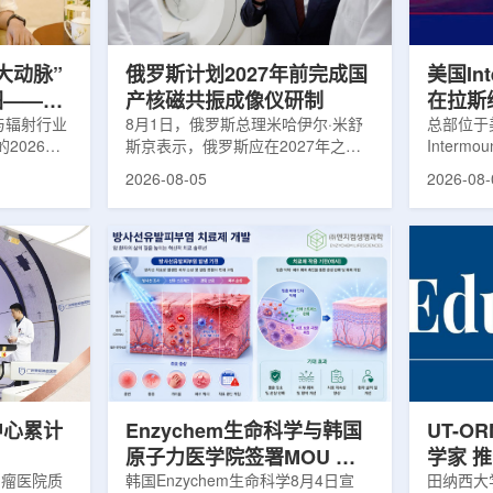
机游走动力
Lu-177完全依赖进口。由于其半衰
围绕核医
架中表示和
期约为6.6天，从生产、运输到药物
破、成果
制备和患者给药...
面开...
大动脉”
俄罗斯计划2027年前完成国
美国Inte
图——专
产核磁共振成像仪研制
在拉斯
师、中核
与辐射行业
8月1日，俄罗斯总理米哈伊尔·米舒
所，配置
总部位于
2026年
斯京表示，俄罗斯应在2027年之前
Intermo
蕴韬
速器
在山西省太
完成国产核磁共振成像仪的研制工
加斯西南
2026-08-05
2026-08-
核技术应用
作。米舒斯京在访问克孜勒共和国咨
该诊所名为B
份有限公司
询诊断中心期间了解了相关进展。视
约9万平方英
推动核医疗
察中心已安装的磁共振成像设备时，
地区，是
方面发挥着
他向俄罗斯卫生部长米哈伊尔·穆拉
新建项目。B
隙，中国同
什科询问国产设备研发情况。穆拉什
筑，于7
中核集团首
科表示，相关研发工作正由俄罗斯国
开放日活
专访时表
家原子能公司推进，并称该设备预计
了此前分
医药中心投
将在明年完成。米舒斯京随后表示，
的初级保
系统布局，
希望俄罗斯明年能够拥有本国研制的
童、成人
差距。同
核磁共振成像仪。该设备若按计划
疗服务。
完...
括成人及..
中心累计
Enzychem生命科学与韩国
UT-O
原子力医学院签署MOU 合
学家 
肿瘤医院质
作开发放射性皮炎治疗剂
韩国Enzychem生命科学8月4日宣
展
田纳西大