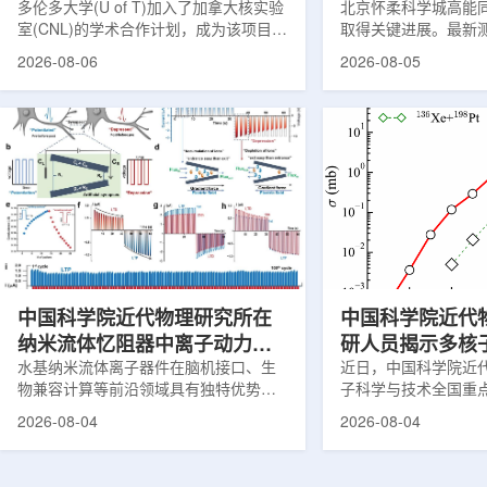
多伦多大学(U of T)加入了加拿大核实验
北京怀柔科学城高能
室(CNL)的学术合作计划，成为该项目中
取得关键进展。最新
的第十家参与机构。这项举措旨在加强
亮度以及储存环束流
2026-08-06
2026-08-05
加拿大的核能人才储备并支持相关研
到设计要求，距离正
究。在施瓦茨·赖斯曼创新园区举行了签
步。这两项指标直接
约仪式，标志着多伦多大学、加拿大核
研用户提供稳定、高
实验室和原子能公司有限公司(AECL)正
装置性能评估中的核心
式确立了合作关系。该学术合作计划将
9月29日加速器达到
为参学院校提供进入国家级实验室基础
队在试运行过程中持
设施、技术和专业知识的渠道，合作领
束流状态。经过约9
域涵盖清洁能源、医疗健康、环境修复
性能明显提升。储存
以及国家安全等多个方面。此次...
子运行的环形轨道，全
177...
中国科学院近代物理研究所在
中国科学院近代
纳米流体忆阻器中离子动力学
研人员揭示多核
调控研究方面获新进展
水基纳米流体离子器件在脑机接口、生
壳效应的双向作
近日，中国科学院近
物兼容计算等前沿领域具有独特优势。
子科学与技术全国重
近期，中国科学院近代物理研究所重离
与合作者揭示了壳效
2026-08-04
2026-08-04
子科学与技术全国重点实验室科研团队
应中的双向作用机制
联合兰州大学、河北地质大学等合作者
反应体系。该研究为
在单离子径迹纳米通道中成功实现了稳
成丰中子核素提供了