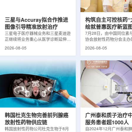
司称，随着产能逐步提升，将继续满
子电路，使粒子传播和随
足靶向α疗法领域对高纯度...
学能够直接在量子计算框
模拟。...
三星与Accuray拟合作推进
构筑自主可控核药“
图像引导精准放射治疗
绘就普惠医疗新蓝
三星电子医疗器械业务和三星麦迪逊
访中国同辐总工程
7月28日，由中国同位素
正继续将业务重心从医学诊断延伸至
协会放射性药物分会主办的
集团首席科学家刘
治疗领域。8月5日，三星HME美国
放射性药物创新发展大会
2026-08-05
2026-08-05
公司与美国放射外科公司Accuray宣
原市举行。作为中核集团
布签署一份不具约束力的合作意向
的核心平台，中国同辐股
书，双方计划围绕基于容积成像的精
(以下简称：中国同辐)在
准放射治疗解决方案开展合作探讨。
科技自立自强与普惠民生
根据意向书，双方拟研究将三星移动
压舱石的作用。在大会间
CT扫描仪BodyTom与Accuray机器
辐党委委员、总工程师、
人放射外科平台CyberKnife相结合。
席科学家刘蕴韬接受记者
该合作方向旨在把高分辨率三维成像
示，中国同辐将加快在建
能力与图像引导机器人放射外科技术
产运行，加快智慧核医学
连接起来，使医务人员能够更准确地
持续缩小城乡核医疗资源
确...
时，以...
韩国杜克生物完善前列腺癌
广州泰和质子治疗
放射性药物供应链
服务患者超1000人
韩国放射性药物公司杜克生物于8月
自2024年12月广州泰和