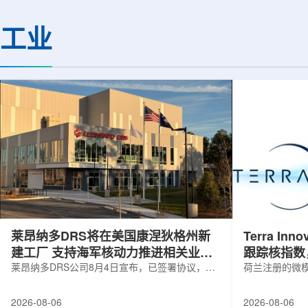
定的离子忆阻效应，并通过精准调控实
发表于《Physics Le
现了可编程转变的忆阻与突触功能，为
研究中子幻数126附
工业
下一代低功耗神经形态计算硬件的开发
特殊的科学意义，这
提供了新的技术路径。相关成果于7月22
关系到宇宙中金、铂
日发表在《Small》期刊上。科研人员依
成的。然而，如何高
托兰州重离子研究装置(HIRFL)的...
直是实验上的难题。传
莱昂纳多DRS将在美国康涅狄格州新
Terra Inn
建工厂 支持海军核动力推进相关业务
跟踪核指数
增长
莱昂纳多DRS公司8月4日宣布，已签署协议，将
曝光
荷兰注册的微模块
在美国康涅狄格州布鲁克菲尔德新建一座工厂，
Innovatum Gl
用于扩大并整合其海军电力系统业务运营。该项
年8月3日开盘起
2026-08-06
2026-08-06