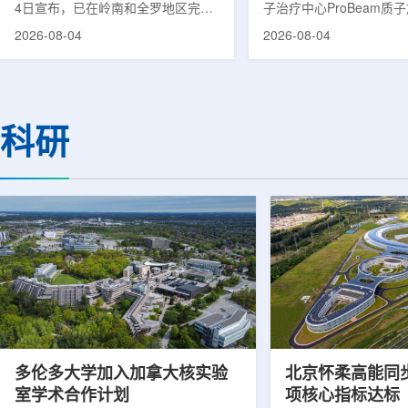
4日宣布，已在岭南和全罗地区完成
子治疗中心ProBeam质
前列腺癌诊断用放射性药物
正式投入临床应用以来，
2026-08-04
2026-08-04
ProstaSeek(活性成分：18F-
19个月内已为超过1000
plotupolastat)的供应链建设。该药
质子放疗服务，连续单日
物靶向前列腺特异性膜抗原
100人次。根据院方公布
(PSMA)，两地所有开展PET-CT检查
部分国际同等规模质子中
并进行前列腺癌诊疗的三级综合医院
临床治疗的周期相比，广
科研
均已纳入其供应范围。据韩国卫生福
19个月。相关对比包括
利部国家癌症登记处数据，2023年
里质子治疗中心自2018年
新增前列腺癌病例达22640例，占所
后历时2年完成千例;俄罗斯
有癌症病例的7.8%，是男性癌症发
子治疗中心自2017年9
病率排名第六位的疾病;伴随PSMA靶
时约2年;英国伦敦大学学
向治疗的日益普及，对前列腺癌治...
中心自2021...
多伦多大学加入加拿大核实验
北京怀柔高能同
室学术合作计划
项核心指标达标