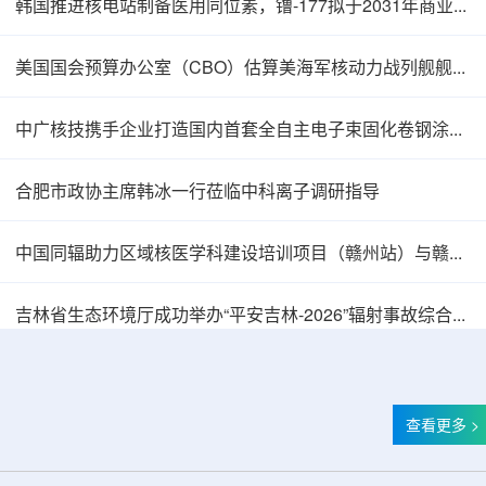
韩国推进核电站制备医用同位素，镥-177拟于2031年商业化生产
美国国会预算办公室（CBO）估算美海军核动力战列舰舰队总成本2750亿美元
中广核技携手企业打造国内首套全自主电子束固化卷钢涂装产业链
合肥市政协主席韩冰一行莅临中科离子调研指导
中国同辐助力区域核医学科建设培训项目（赣州站）与赣州市肿瘤医院核医学诊疗高质量建设项目同步启动
塞内加尔寻求利用核能提升农业生产力
吉林省生态环境厅成功举办“平安吉林-2026”辐射事故综合应急演习
查看更多 >