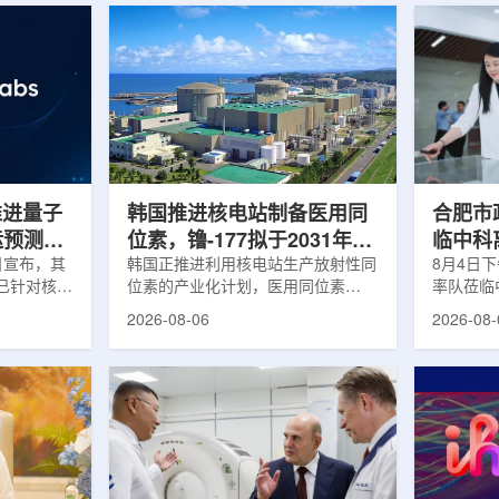
s推进量子
韩国推进核电站制备医用同
合肥市
运预测模
位素，镥-177拟于2031年商
临中科
.近日宣布，其
业化生产
韩国正推进利用核电站生产放射性同
8月4日
um已针对核工
位素的产业化计划，医用同位素
率队莅临
提出新方
镥-177(Lu-177)被列为首个商业化目
座谈交流
2026-08-06
2026-08-
核粒子输运
标产品。韩国水力与原子能公司表
山，市政
统设计等计
示，计划优先实现Lu-177商业化生
董事长江
传统粒子输
产，后续还可能将产品范围扩大至
张晓峰、
中具有重要
钴-60、氚-3和氦-3等同位素。Lu-
中国科学
算资源，并
177是当前全球放射性药物市场中应
长宋云涛
研发和优化
用较广的治疗性放射性同位素，可用
经理陈永
um此次提出的
于前列腺癌、神经内分泌肿瘤等疾病
俊、光若
型转化为量
相关放射性药物。此前，韩国所需
中科离子