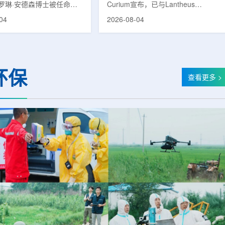
罗琳·安德森博士被任命为
Curium宣布，已与Lantheus
射性药物治疗UT-ORNL
Holdings, Inc.达成最终合并协议。
04
2026-08-04
。安德森于8月1日正式就
根据协议，Curium US Holdings
时担任田纳西大学诺克斯维
LLC将通过其全资子公司与Lantheus
工程系教授以及橡树岭国家
合并，交易总对价最高可达每股
位素科学与浓缩管理局的研
114.50美元，总交易额最高约80亿
是一位在放射性药物科学领
美元。按照协议条款，Curium US将
环保
际声誉的先驱人物，曾在华
在交易完成时以每股102.50美元现
查看更多 >
、匹兹堡大学和密苏里大学
金收购Lantheus全部已发行股份。
作过。安德森博士的研究重
同时，Lantheus股东还将获得不可
能够更早地识别癌症、评估
转让的或有价值权，若Lantheus相
并将辐射直接输送到肿...
关产品在2030年前达到特定商业里
程碑，股东可获得最高每股12.00美
元的...