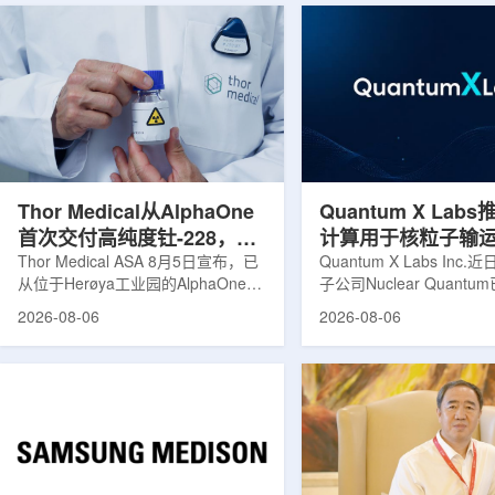
Thor Medical从AlphaOne
Quantum X Lab
首次交付高纯度钍-228，商
计算用于核粒子输
业供货启动
Thor Medical ASA 8月5日宣布，已
拟
Quantum X Labs Inc
从位于Herøya工业园的AlphaOne生
子公司Nuclear Quant
产设施完成首批高纯度钍-228(Th-
业计算模拟中的一项瓶颈
2026-08-06
2026-08-06
228)客户交付。这是该设施上周宣布
案，尝试将量子计算引入
启动生产后完成的首次客户供货，也
预测，用于支持核医学系
标志着AlphaOne进入商业供应阶
算密集型场景。据介绍，
段。Thor Medical首席执行官Jasper
运模拟在核医学系统设计
Kurth表示，商业化生产意味着公司
作用，但往往需要大量计
工业规模制造的开始，首批客户交付
伴随较长运行时间，影响
表明公司已完成从产能建设到利用首
效率。Nuclear Quant
个工业规模工厂服务客户的过渡。公
技术，旨在把物理输运模