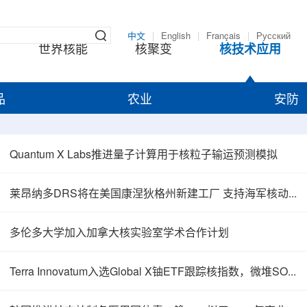
中文
|
English
|
Français
|
Русский
世界核能
核聚变
核技术应用
品
农业
安防
Quantum X Labs推进量子计算用于核粒子输运预测模拟
莱昂纳多DRS将在美国康涅狄格州新建工厂 支持海军核动力推进相关业务增长
多伦多大学加入加拿大核实验室学术合作计划
Terra Innovatum入选Global X铀ETF跟踪核指数，微堆SOLO™获被动资金曝光