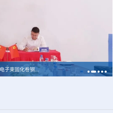
中广核达胜携手浙江嘉广束 打造国内首套全自主电子束固化卷钢涂装产业链