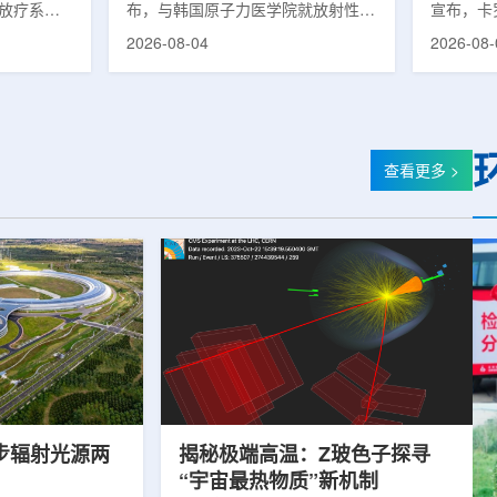
子放疗系统
布，与韩国原子力医学院就放射性皮
宣布，卡
该中心在
炎(Radiation-Induced Dermatitis)治
核医学：放
2026-08-04
2026-08-
名患者提供
疗剂的共同研究签署谅解备忘录
州长主席
治疗量超过
(MOU)。双方将基于各自的研究能力
职，将同
的信息，与
与专业性，探讨放射性皮炎治疗剂的
尔分校核
心完成千例
开发可行性，推进新药联合研究。放
实验室同
州泰和用时
射性皮炎是接受放射治疗的癌症患者
究员。她
：美国埃默
中最常见的治疗相关副作用之一，表
域享有国
查看更多 >
12月启动
现为皮肤红斑、疼痛、瘙痒、脱皮等
盛顿大学
MIBS质
症状。严重时可导致放疗日程延迟或
等机构工
月试运行后历
中断，不仅降低患者生活质量，也对
点是开发
院医院质子
治疗过程产生负面影响。该治疗剂近
治疗效果
期...
步辐射光源两
揭秘极端高温：Z玻色子探寻
“宇宙最热物质”新机制