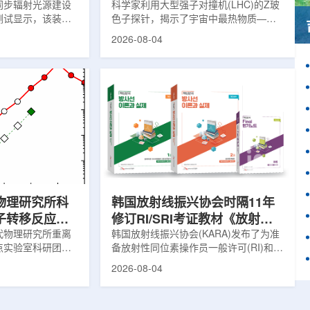
同步辐射光源建设
科学家利用大型强子对撞机(LHC)的Z玻
测试显示，该装置
色子探针，揭示了宇宙中最热物质——
轨道稳定性均已达
夸克-胶子等离子体(QGP)如何吸收能量
2026-08-04
式投入运行更近一
的新细节，并对现有理论模型提出了挑
决定光源能否为科
战。这项研究为理解大爆炸后极早期宇
品质的X光束，也是
宙的状态提供了重要线索。为了深入了
参数。自2025年
解QGP，物理学家巧妙地借助Z玻色子
验收指标后，项目团
作为信使。由于Z玻色子不与QGP发生
续调校设备、优化
相互作用，它能够几乎不受影响地穿过
个月改进，装置关键
等离子体，精确记录初始状态的信息。
环可理解为高能电
通过分析Z玻色子衰变产生的μ子及其反
长约1360米。
冲喷流的动量差异，科学家得以确定夸
克在...
物理研究所科
韩国放射线振兴协会时隔11年
子转移反应中
修订RI/SRI考证教材《放射线
用机制
代物理研究所重离
理论与实务》第8版
韩国放射线振兴协会(KARA)发布了为准
点实验室科研团队
备放射性同位素操作员一般许可(RI)和放
应在多核子转移反
射线处理监督员许可(SRI)考试的专业教
2026-08-04
，并提出了优化的
材《核心分析!放射线理论与实践》第八
在实验室中高效合
版修订版。此次修订是自上次修订以来
新思路。相关成果
的11年后的全面修订，反映了最近