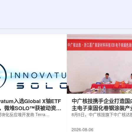
tters B》。合成和
RI·SRI许可考试的出题趋势、修订后的
近的丰中子核素具有
法律以及放射线相关技术和制度的变
些核素的性质直接
化，并重新构建了内容。本次修订版由
等重元素是如何形
包括韩国放射线振兴协会专业委员李在
效产生这些核素一
基在内的多位放射线领域专家参与审
统的熔合蒸发...
核，提高了教材的准确性和专业性。
教...
ovatum入选Global X铀ETF
中广核技携手企业打造国
，微堆SOLO™获被动资金
主电子束固化卷钢涂装产
化反应堆开发商 Terra
8月5日，中广核技旗下中广核达
obal N.V.(NASDAQ: NKLR)于2026
限公司与浙江嘉广束新材料科技
纳入 Solactive 全球铀与核部件总
子束固化卷钢涂装战略合作协议
2026-08-06