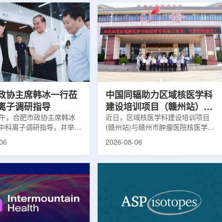
政协主席韩冰一行莅
中国同辐助力区域核医学科
离子调研指导
建设培训项目（赣州站）与
下午，合肥市政协主席韩冰
赣州市肿瘤医院核医学诊疗
近日，区域核医学科建设培训项目
中科离子调研指导，并举行
(赣州站)与赣州市肿瘤医院核医学诊
高质量建设项目同步启动
。市人大常委会副主任雍凤
疗高质量建设项目在赣州市肿瘤医院
06
2026-08-06
协秘书长苏祥、市产投集团
同步启动。中华医学会核医学分会专
鑫、市政协教科卫体委主任
家组以及中国同辐、原子高科相关代
市工信局副局长郭梅参加。
表到院开展调研交流，江西省内各级
院合肥物质科学研究院副院
医疗机构200余名医务人员参会。启
，中科离子董事长刘璐，总
动仪式由赣州市肿瘤医院核医学科主
华，副总经理丁开忠、李
任杨传盛主持。赣州市卫生健康委员
怀陪同。韩冰一行详细了解
会副主任傅伟、中华医学会核医学分
产业布局、经营情况，重点
会主任委员汪静、赣州市肿瘤医院党