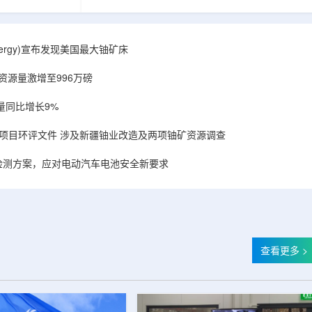
备，叠加合作方
造的电子加速器装备，叠加合作方规模化量产工
建成国内首套全
艺能力，双方合力建成国内首套全流程自主可
固化卷钢涂装完
控、全国产化电子束固化卷钢涂装完整产业链，
式进入无溶剂、
标志我国彩涂行业正式进入无溶剂、零VOC(挥发
r Energy)宣布发现美国最大铀矿床
温绿色固化新时
性有机化合物)、常温绿色固化新时代。▲中广核
署电子束固化卷
达胜与浙江嘉广束签署电子束固化卷钢涂装战略
铀资源量激增至996万磅
..
合作协议电子束固化是金属卷材涂...
量同比增长9%
项目环评文件 涉及新疆铀业改造及两项铀矿资源调查
检测方案，应对电动汽车电池安全新要求
查看更多 >