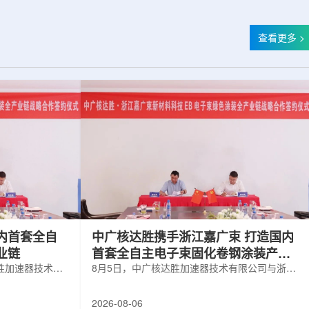
查看更多 >
内首套全自
中广核达胜携手浙江嘉广束 打造国内
业链
首套全自主电子束固化卷钢涂装产业
胜加速器技术有
链
8月5日，中广核达胜加速器技术有限公司与浙江
有限公司签署电
嘉广束新材料科技有限公司签署电子束固化卷钢
。依托中广核达
涂装战略合作协议。依托中广核达胜自主研发制
2026-08-06