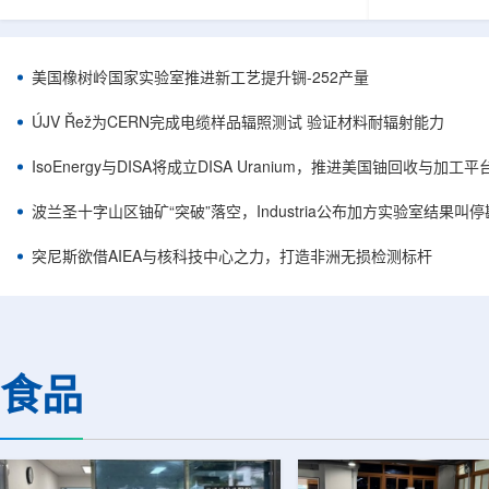
目旨在提升产能，支持美国海军相关关键项目，
回报指数——该指数
并为公司在核能领域的后续增长提供空间和基础
Arca: UR
设施条件。根据公司披露，新设施位于布鲁克菲
随 Solact
尔德帕克里奇路120号，占地约14.1087万平方英
CEO Alessa
美国橡树岭国家实验室推进新工艺提升锎-252产量
尺。工厂建成后，将整合目前分布在康涅狄格州
资者可通过指数
丹伯里和贝瑟尔三个地点的业务。该设施预计于
与 Cameco、K
ÚJV Řež为CERN完成电缆样品辐照测试 验证材料耐辐射能力
2027年初投入使用，若最终设计和租户装修工...
NuScale、X-e
IsoEnergy与DISA将成立DISA Uranium，推进美国铀回收与加工
波兰圣十字山区铀矿“突破”落空，Industria公布加方实验室结果叫
突尼斯欲借AIEA与核科技中心之力，打造非洲无损检测标杆
食品