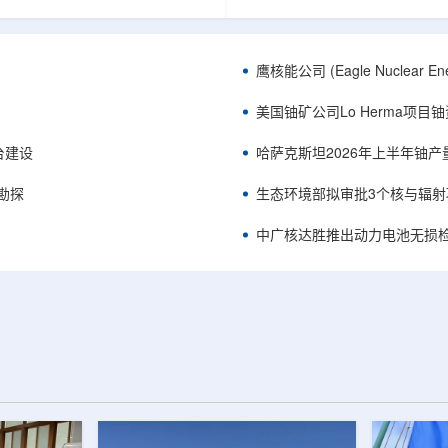
正是 Global X 铀ETF(NYSE
胜自主研发制造的电子加速器装
A，资管超50亿美元)的跟踪基准，本次
规模化量产工艺能力，双方合力
ive 定期再平衡生效。公司联合创始人兼
流程自主可控、全国产化电子束
ndro Petruzzi 称，这使被动/主题投
整产业链，标志我国彩涂行业正
鹰核能公司 (Eagle Nuclea
直接触达其 SOLO™ 微堆故事，
零VOC(挥发性有机化合物)、常
azatomprom、Centrus、Oklo、
代。中广核达胜与浙江嘉广束签
美国铀矿公司Lo Herma项目
nergy、三菱重...
钢涂装战略合作协议电子束固化是.
平台建设
哈萨克斯坦2026年上半年铀产
停勘探
生态环境部拟审批3个核与辐射
中广核达胜推出动力电池无损