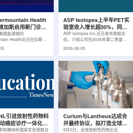
疗及高端装备关键技术突
委书记黄兴伟出席并致辞。汪静表
转化落地及产业化发展等方
示，核医学在肿瘤等重大疾病...
rmountain Health
ASP Isotopes上半年PET实
维加斯启用新门诊诊
验室收入增长超50%，同位
PET/CT和直线加
美国盐湖城的
素浓缩设施推进商业生产
ASP Isotopes Inc.近日发布致股东
untain Health近日在拉斯维
信，介绍公司在2026年第二季度财
部启用一座新的门诊诊所。
务业绩公布前各业务板块的运营进
05
2026-08-05
adura Clinic，建筑面积
展。公司表示，旗下PET实验室部门
尺，位于Spring Valley
2026年上半年有机收入较2025年同
该医疗系统在内华达州首个
期增长超过50%。按照目前预期，该
adura Clinic为三层建
部门2026年全年收入约为1400万美
月30日举行剪彩仪式和社区
元，高于2025年的600万美元。PET
动后正式开放。该诊所整合
相关业务通常与放射性药物制备、分
布在拉斯维加斯谷多个地点
子影像和核医学诊断应用密切相关。
健和部分专科服务，面向儿
在同位素业务方面，ASP Isotopes
及老年患者提供更集中的医
称，其硅-28和镱-176浓缩设施已进
根据介绍，诊所服务范围包
入商业生产前的最后阶段，预计将在
.
2026年下半年交...
RNL引进放射性药物科
Curium与Lantheus达成合
推动癌症诊疗一体化发
并最终协议，拟打造全球放
学和橡树岭国家实验室联合
射性药物诊疗一体化平台
8月3日，全球放射性药物企业