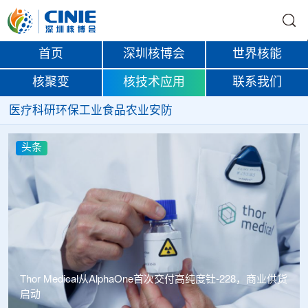
首页
深圳核博会
世界核能
核聚变
核技术应用
联系我们
医疗
科研
环保
工业
食品
农业
安防
头条
中广核达胜携手浙江嘉广束 打造国内首套全自主电子束固
化卷钢涂装产业链