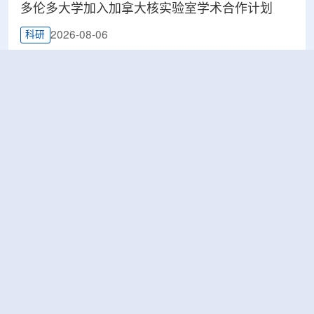
多伦多大学加入加拿大核实验室学术合作计划
2026-08-06
科研
Terra Innovatum入选Global X铀ETF跟踪核指
数，微堆SOLO™获被动资金曝光
2026-08-06
工业