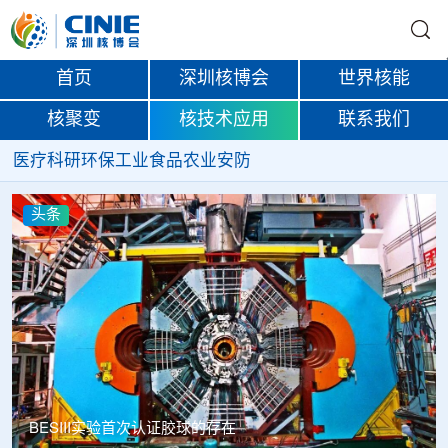
首页
深圳核博会
世界核能
核聚变
核技术应用
联系我们
医疗
科研
环保
工业
食品
农业
安防
头条
Thor Medical从AlphaOne首次交付高纯度钍-228，商业供货
启动