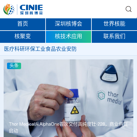
首页
深圳核博会
世界核能
核聚变
核技术应用
联系我们
医疗
科研
环保
工业
食品
农业
安防
头条
中广核达胜携手浙江嘉广束 打造国内首套全自主电子束固
化卷钢涂装产业链