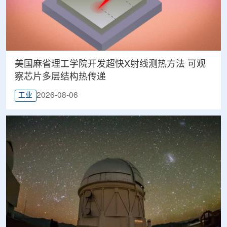
美国麻省理工学院开发超快X射线测热方法 可观
察芯片多层结构热传递
2026-08-06
工业