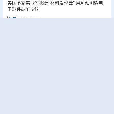
美国多家实验室拟建“材料发现云” 用AI预测微电
子器件缺陷影响
2026-08-06
科研
Rosatom选定SNIIP为辐射控制系统首席设计机
构，统管核设施放射仪表标准化与进口替代保障