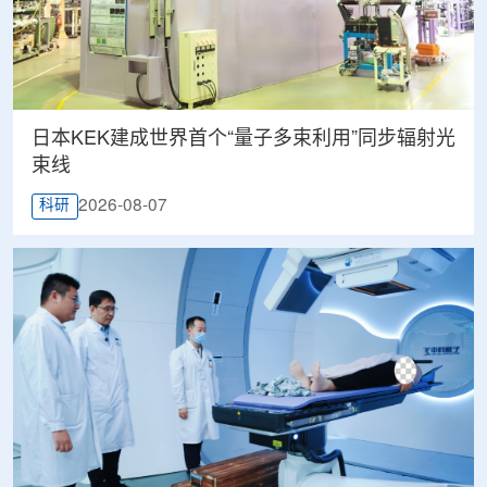
日本KEK建成世界首个“量子多束利用”同步辐射光
束线
2026-08-07
科研