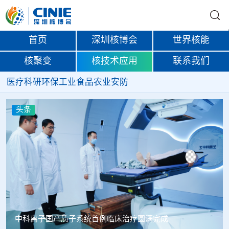
首页
深圳核博会
世界核能
核聚变
核技术应用
联系我们
医疗
科研
环保
工业
食品
农业
安防
头条
韩国忠清北道上半年农水产品放射性检测结果达标