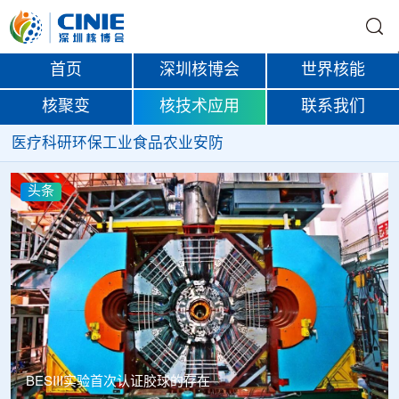
首页
深圳核博会
世界核能
核聚变
核技术应用
联系我们
医疗
科研
环保
工业
食品
农业
安防
头条
BESIII实验首次认证胶球的存在