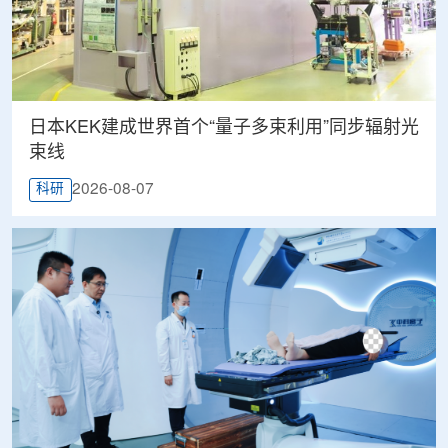
日本KEK建成世界首个“量子多束利用”同步辐射光
束线
2026-08-07
科研