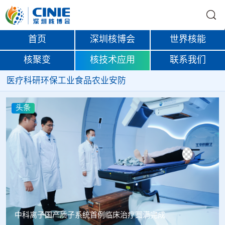
首页
深圳核博会
世界核能
核聚变
核技术应用
联系我们
医疗
科研
环保
工业
食品
农业
安防
头条
圆满完成
韩国忠清北道上半年农水产品放射性检测