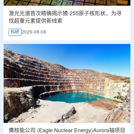
激光光谱首次精确揭示镄-255原子核形状，为寻
找超重元素提供新线索
2026-08-08
科研
鹰核能公司 (Eagle Nuclear Energy)Aurora铀项目