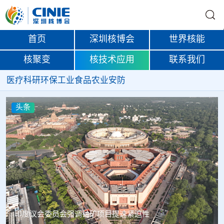
首页
深圳核博会
世界核能
核聚变
核技术应用
联系我们
医疗
科研
环保
工业
食品
农业
安防
头条
中核辐智正式设立 中国同辐持股90%打通核医疗全产业链