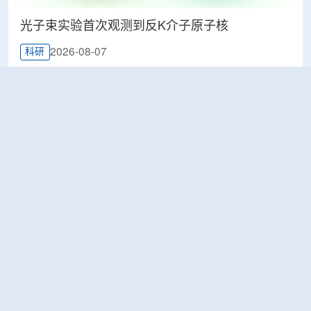
光子束实验首次观测到反K介子原子核
2026-08-07
科研
韩国忠清北道上半年农水产品放射性检测结果达
标