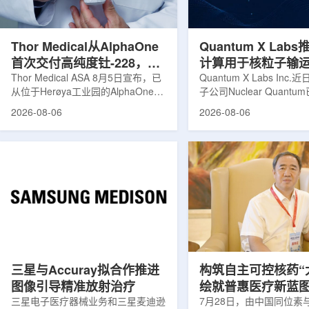
发土地起步建设，完成了土建开挖、
产，并在2031年开始全
工程建设、组件制造或采购、燃料配
后，韩国水力原子力还将
置及...
围至钴...
Thor Medical从AlphaOne
Quantum X Lab
首次交付高纯度钍-228，商
计算用于核粒子输
业供货启动
Thor Medical ASA 8月5日宣布，已
拟
Quantum X Labs Inc
从位于Herøya工业园的AlphaOne生
子公司Nuclear Quant
产设施完成首批高纯度钍-228(Th-
业计算模拟中的一项瓶颈
2026-08-06
2026-08-06
228)客户交付。这是该设施上周宣布
案，尝试将量子计算引入
启动生产后完成的首次客户供货，也
预测，用于支持核医学系
标志着AlphaOne进入商业供应阶
算密集型场景。据介绍，
段。Thor Medical首席执行官Jasper
运模拟在核医学系统设计
Kurth表示，商业化生产意味着公司
作用，但往往需要大量计
工业规模制造的开始，首批客户交付
伴随较长运行时间，影响
表明公司已完成从产能建设到利用首
效率。Nuclear Quant
个工业规模工厂服务客户的过渡。公
技术，旨在把物理输运模
司称，随着产能逐步提升，将继续满
子电路，使粒子传播和随
足靶向α疗法领域对高纯度...
学能够直接在量子计算框
模拟。...
三星与Accuray拟合作推进
构筑自主可控核药“
图像引导精准放射治疗
绘就普惠医疗新蓝
三星电子医疗器械业务和三星麦迪逊
访中国同辐总工程
7月28日，由中国同位素