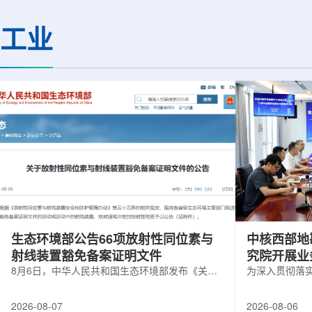
(CMS)设计和建造两台高亮度零度量能
困扰学术界近半个世
器(HL-ZDC)。该项目周期为四年，由堪
谜。该发现不仅为量
工业
萨斯大学物理与天文系教授迈克尔·默里
供了决定性验证，也
和堪萨斯大学杰出教授克里斯托夫·罗永
形态——纯由力构成
共同领导。其中，默里同时担任CMS高
子核由质子和中子组
亮度零度量能器升级项目负责人。...
由夸克组成。夸克之
互...
生态环境部公告66项放射性同位素与
中核西部地
射线装置豁免备案证明文件
究院开展业
8月6日，中华人民共和国生态环境部发布《关于
为深入贯彻落
放射性同位素与射线装置豁免备案证明文件的公
气测井与铀矿
告》。公告称，根据《放射性同位素与射线装置
业科研资源共
2026-08-07
2026-08-06