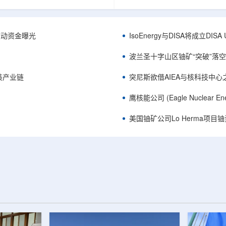
心党委书记王乐力带队赴中油测井
成果已发表于《自然通讯》。随
开展专项技术交流研讨。会上，中
寸不断缩小、功率密度持续提高
究院党委书记万金彬系统介绍了国
为限制性能提升的重要因素。传
套装备、井下探测、岩石物理实
在面对真实电子器件的多层结构
™获被动资金曝光
IsoEnergy与DISA将成立D
解释、深井探测及多源地质数据解
如常用的时域热反射法难以区分
体系，并结合实战案例分享了含油
热传输情况，红外成像等方法也
波兰圣十字山区铀矿“突破”落空，
经验。王乐力介绍了西部中...
上捕捉快速变化。为解决这一问题.
装产业链
突尼斯欲借AIEA与核科技中
鹰核能公司 (Eagle Nuclea
美国铀矿公司Lo Herma项目