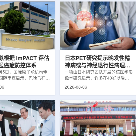
根据 imPACT 评估
日本PET研究提示晚发性精
强癌症防控体系
神病或与神经退行性病理相
8月5日，国际原子能机构牵
关
一项由日本研究团队开展的核医学影
国际审查显示，巴哈马在加
像学研究显示，许多在40岁以后首
疗服务方面具备进一步提升
次出现幻觉、妄想等精神病性症状的
06
2026-08-06
次审查为该国改善癌症服务
成年人，大脑内存在与阿尔茨海默病
短诊疗等待时间并提升患者
及其他神经退行性疾病相关的蛋白异
提出了路线图。巴哈马拿骚
常沉积。研究纳入37名晚发性精神
主医院(图片：Pelow
病患者和47名年龄匹配的健康对照
dobe Stock)这项 imPACT
者。研究人员采用淀粉样蛋白PET示
际原子能机构、世界卫生组
踪剂^11C-PiB，以及tau蛋白PET示
卫生组织和国际癌症研究机
踪剂^18F-florzolotau，对受试者大
展，应巴哈马卫生与健康部
脑中的β-淀粉样蛋白和tau蛋白积累