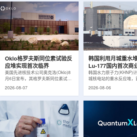
Oklo格罗夫斯同位素试验反
韩国利用月城重水
应堆实现首次临界
Lu-177国内首次
美国先进核技术公司奥克洛(Oklo)8
韩国水力原子力(KHNP)
月6日宣布，其格罗夫斯同位素试验
城核电站的重水反应堆，
反应堆已在低功率状态下实现可控自
生产用于癌症治疗的放射
2026-08-07
2026-08-06
持核链式反应，达到首次临界。这一
镥-177(Lu-177)。目
进展距离该项目破土动工不到一年。
进口该原料，这给当地的
格罗夫斯同位素试验反应堆设施(图
企业如Cellbion和Futur
片：格罗夫斯)格罗夫斯低功率试验
了成本压力和供应不稳定
反应堆位于美国得克萨斯州洛克哈
内普遍认为国内生产将有
特，是美国能源部反应堆试点计划下
元化的供应链并缩短运输
首个在私人土地上实现临界的反应
计划的首要目标是实现镥-
堆。根据奥克洛介绍，该设施从未开
化生产，预计在2028年