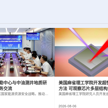
纪的胶球存在之
实验室和原子能公司有限公司(AECL)正
子色动力学理论提
式确立了合作关系。该学术合作计划将
表明一类全新物质
为参学院校提供进入国家级实验室基础
的物质的存在。原
设施、技术和专业知识的渠道，合作领
成，质子和中子又
域涵盖清洁能源、医疗健康、环境修复
间靠胶子传递强相
以及国家安全等多个方面。此次...
勘中心与中油测井地质研
美国麻省理工学院开发超
务交流
方法 可观察芯片多层结
实国家能源资源安全战略，推动油
美国麻省理工学院研究人员开发
地质勘查技术互融互通，促进跨行
在多层材料中传递的新方法，可
享与关键技术联合攻关，近日，中
算机芯片等电子器件内部的热流
2026-08-06