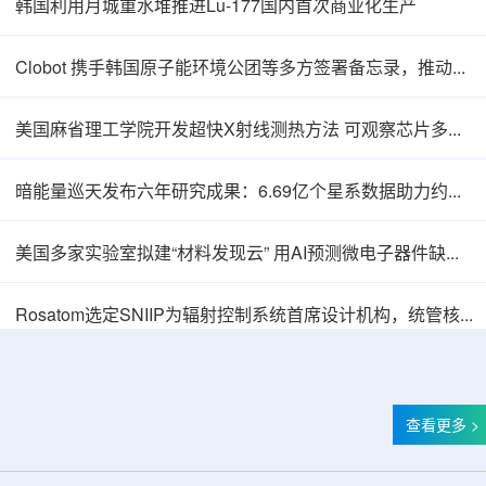
韩国利用月城重水堆推进Lu-177国内首次商业化生产
Clobot 携手韩国原子能环境公团等多方签署备忘录，推动放射性废物安全管理多机型机器人示范
美国麻省理工学院开发超快X射线测热方法 可观察芯片多层结构热传递
暗能量巡天发布六年研究成果：6.69亿个星系数据助力约束宇宙加速膨胀
美国多家实验室拟建“材料发现云” 用AI预测微电子器件缺陷影响
Thor Medical从AlphaOne首次交付高纯度钍-
Rosatom选定SNIIP为辐射控制系统首席设计机构，统管核设施放射仪表标准化与进口替代保障
查看更多 >