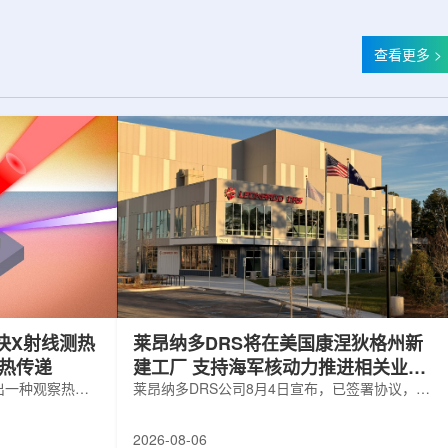
查看更多 >
快X射线测热
莱昂纳多DRS将在美国康涅狄格州新
构热传递
建工厂 支持海军核动力推进相关业务
出一种观察热量
增长
莱昂纳多DRS公司8月4日宣布，已签署协议，将
用于精确测量计
在美国康涅狄格州布鲁克菲尔德新建一座工厂，
变化。相关研究
用于扩大并整合其海军电力系统业务运营。该项
2026-08-06