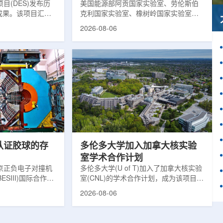
目(DES)发布历
响
美国能源部阿贡国家实验室、劳伦斯伯
成果。该项目汇总
克利国家实验室、橡树岭国家实验室和
2013年至2019
西北大学的研究人员正计划开发材料发
2026-08-06
天文图像，记录了
现云平台，利用基于物理学原理的人工
个星系团以及3000
智能框架，预测微小缺陷如何影响微电
用于研究宇宙加速
子器件的性能和寿命。材料发现云可视
为了实现DES，
化图，这是一个基于物理学原理的人工
极其灵敏的5.7亿
智能框架，它整合了实验数据、模拟和
m，并将其安装在位
高性能计算，用于预测微小缺陷如何影
美国国家科学基金
响微电子器件的性能和寿命。(图片由
文台的布兰科4米望
ChatGPT 提供。)微电子器件广泛用于
r Hahn/费米国家
智能手机、笔记本电脑、安全通信和人
工...
次认证胶球的存
多伦多大学加入加拿大核实验
室学术合作计划
京正负电子对撞机
多伦多大学(U of T)加入了加拿大核实验
ESIII)国际合作组
室(CNL)的学术合作计划，成为该项目中
理大会(ICHEP
的第十家参与机构。这项举措旨在加强
2026-08-06
大会报告的形式宣布：
加拿大的核能人才储备并支持相关研
BESIII实验建立
究。在施瓦茨·赖斯曼创新园区举行了签
整证据链，解开了
约仪式，标志着多伦多大学、加拿大核