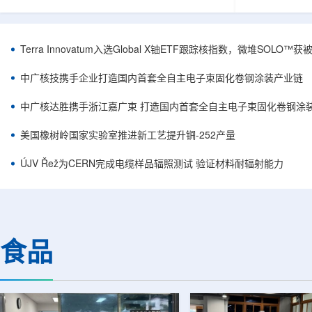
安全和防护管理办法》第五十四条有关规定，现
核西部地勘中
将各省级生态环境主管部门报送的、已获得豁免
地质研究院，
备案证明文件的活动，以及活动中涉及的射线装
油测井地质研
置、放射源或非密封放射性物质予以公告。随公
内油气测井成
Terra Innovatum入选Global X铀ETF跟踪核指数，微堆SOLO
告发布的汇总表共列出66项备案记录，涉及山
验、智能测井
东、天津、上海、河北、四川、甘肃、安徽、河
析等成熟技术
中广核技携手企业打造国内首套全自主电子束固化卷钢涂装产业链
南、辽宁等地相关单位。备案内容涵盖...
气盆地铀矿勘查
中广核达胜携手浙江嘉广束 打造国内首套全自主电子束固化卷钢涂
美国橡树岭国家实验室推进新工艺提升锎-252产量
ÚJV Řež为CERN完成电缆样品辐照测试 验证材料耐辐射能力
食品