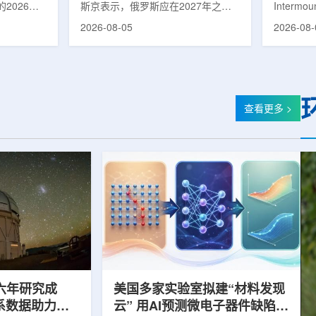
2026年
斯京表示，俄罗斯应在2027年之前
Intermo
蕴韬
速器
在山西省太
完成国产核磁共振成像仪的研制工
加斯西南
2026-08-05
2026-08-
核技术应用
作。米舒斯京在访问克孜勒共和国咨
该诊所名为B
份有限公司
询诊断中心期间了解了相关进展。视
约9万平方英
推动核医疗
察中心已安装的磁共振成像设备时，
地区，是
方面发挥着
他向俄罗斯卫生部长米哈伊尔·穆拉
新建项目。B
隙，中国同
什科询问国产设备研发情况。穆拉什
筑，于7
中核集团首
科表示，相关研发工作正由俄罗斯国
开放日活
查看更多 >
专访时表
家原子能公司推进，并称该设备预计
了此前分
医药中心投
将在明年完成。米舒斯京随后表示，
的初级保
系统布局，
希望俄罗斯明年能够拥有本国研制的
童、成人
差距。同
核磁共振成像仪。该设备若按计划
疗服务。
完...
括成人及..
六年研究成
美国多家实验室拟建“材料发现
星系数据助力约
云” 用AI预测微电子器件缺陷影