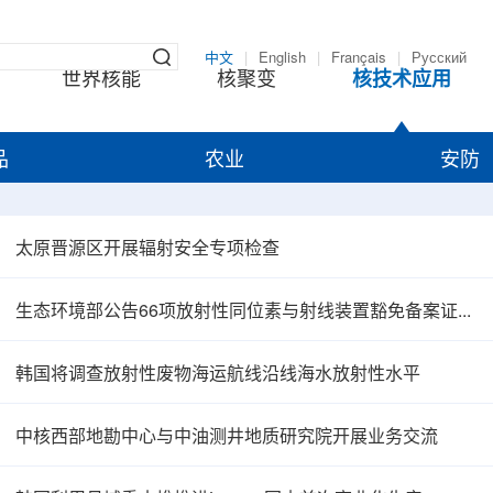
中文
|
English
|
Français
|
Русский
世界核能
核聚变
核技术应用
品
农业
安防
太原晋源区开展辐射安全专项检查
生态环境部公告66项放射性同位素与射线装置豁免备案证明文件
韩国将调查放射性废物海运航线沿线海水放射性水平
中核西部地勘中心与中油测井地质研究院开展业务交流