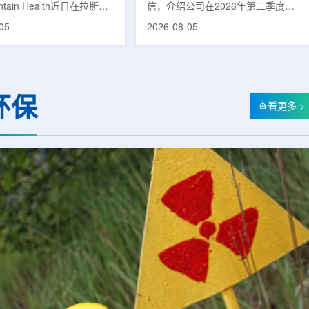
untain Health近日在拉斯维
信，介绍公司在2026年第二季度财
部启用一座新的门诊诊所。
务业绩公布前各业务板块的运营进
05
2026-08-05
adura Clinic，建筑面积
展。公司表示，旗下PET实验室部门
尺，位于Spring Valley
2026年上半年有机收入较2025年同
该医疗系统在内华达州首个
期增长超过50%。按照目前预期，该
adura Clinic为三层建
部门2026年全年收入约为1400万美
月30日举行剪彩仪式和社区
元，高于2025年的600万美元。PET
环保
动后正式开放。该诊所整合
相关业务通常与放射性药物制备、分
查看更多 >
布在拉斯维加斯谷多个地点
子影像和核医学诊断应用密切相关。
健和部分专科服务，面向儿
在同位素业务方面，ASP Isotopes
及老年患者提供更集中的医
称，其硅-28和镱-176浓缩设施已进
根据介绍，诊所服务范围包
入商业生产前的最后阶段，预计将在
.
2026年下半年交...