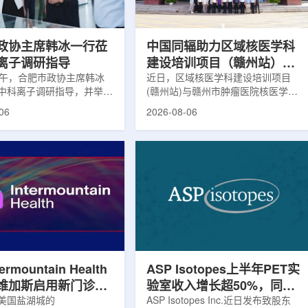
，重点评估该国癌症防控能
情况进行评估。结果显示，晚发性精
需求。6月9日至11日，专
神病患者中，β-淀粉样蛋白阳性...
政协主席韩冰一行莅
中国同辐助力区域核医学科
离子调研指导
建设培训项目（赣州站）与
下午，合肥市政协主席韩冰
赣州市肿瘤医院核医学诊疗
近日，区域核医学科建设培训项目
中科离子调研指导，并举行
(赣州站)与赣州市肿瘤医院核医学诊
高质量建设项目同步启动
。市人大常委会副主任雍凤
疗高质量建设项目在赣州市肿瘤医院
06
2026-08-06
协秘书长苏祥、市产投集团
同步启动。中华医学会核医学分会专
鑫、市政协教科卫体委主任
家组以及中国同辐、原子高科相关代
市工信局副局长郭梅参加。
表到院开展调研交流，江西省内各级
院合肥物质科学研究院副院
医疗机构200余名医务人员参会。启
，中科离子董事长刘璐，总
动仪式由赣州市肿瘤医院核医学科主
华，副总经理丁开忠、李
任杨传盛主持。赣州市卫生健康委员
怀陪同。韩冰一行详细了解
会副主任傅伟、中华医学会核医学分
产业布局、经营情况，重点
会主任委员汪静、赣州市肿瘤医院党
疗及高端装备关键技术突
委书记黄兴伟出席并致辞。汪静表
转化落地及产业化发展等方
示，核医学在肿瘤等重大疾病...
rmountain Health
ASP Isotopes上半年PET实
维加斯启用新门诊诊
验室收入增长超50%，同位
PET/CT和直线加
美国盐湖城的
素浓缩设施推进商业生产
ASP Isotopes Inc.近日发布致股东