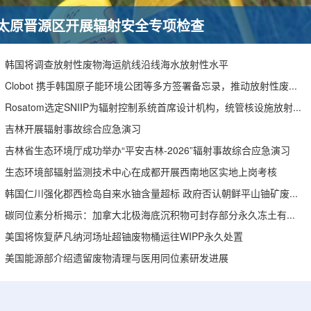
太原晋源区开展辐射安全专项检查
韩国将调查放射性废物海运航线沿线海水放射性水平
Clobot 携手韩国原子能环境公团等多方签署备忘录，推动放射性废物安全管理多机型机器人示范
Rosatom选定SNIIP为辐射控制系统首席设计机构，统管核设施放射仪表标准化与进口替代保障
吉林开展辐射事故综合应急演习
吉林省生态环境厅成功举办“平安吉林-2026”辐射事故综合应急演习
生态环境部辐射监测技术中心在成都开展西南地区实地上岗考核
韩国仁川强化郡西检岛自来水铀含量超标 政府否认朝鲜平山铀矿废水影响
碳同位素分析揭示：加拿大北极海底沉积物可封存部分永久冻土有机碳
美国将恢复萨凡纳河场址超铀废物桶运往WIPP永久处置
美国能源部介绍遗留废物清理与医用同位素研发进展