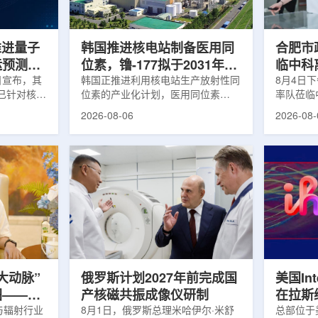
面量产。之
Dynamic Couch，以及表面引导放
请求进行
扩大生产范
射治疗系统IDENTIFY。亚洲大学医
力和实际
院表示，该院是韩国首...
家组访...
s推进量子
韩国推进核电站制备医用同
合肥市
运预测模
位素，镥-177拟于2031年商
临中科
.近日宣布，其
业化生产
韩国正推进利用核电站生产放射性同
8月4日
um已针对核工
位素的产业化计划，医用同位素
率队莅临
提出新方
镥-177(Lu-177)被列为首个商业化目
座谈交流
2026-08-06
2026-08-
核粒子输运
标产品。韩国水力与原子能公司表
山，市政
统设计等计
示，计划优先实现Lu-177商业化生
董事长江
传统粒子输
产，后续还可能将产品范围扩大至
张晓峰、
中具有重要
钴-60、氚-3和氦-3等同位素。Lu-
中国科学
算资源，并
177是当前全球放射性药物市场中应
长宋云涛
研发和优化
用较广的治疗性放射性同位素，可用
经理陈永
um此次提出的
于前列腺癌、神经内分泌肿瘤等疾病
俊、光若
型转化为量
相关放射性药物。此前，韩国所需
中科离子
机游走动力
Lu-177完全依赖进口。由于其半衰
围绕核医
架中表示和
期约为6.6天，从生产、运输到药物
破、成果
制备和患者给药...
面开...
大动脉”
俄罗斯计划2027年前完成国
美国Inte
图——专
产核磁共振成像仪研制
在拉斯
师、中核
与辐射行业
8月1日，俄罗斯总理米哈伊尔·米舒
所，配置
总部位于