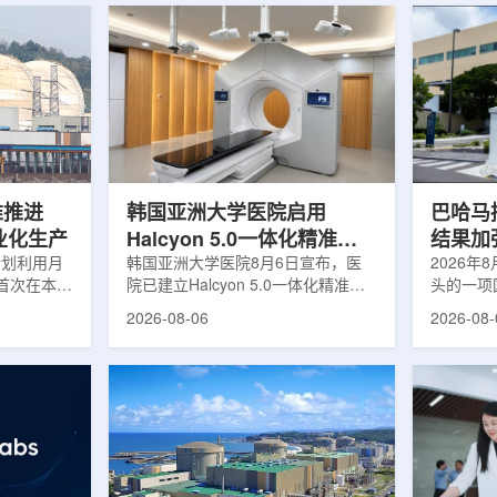
堆推进
韩国亚洲大学医院启用
巴哈马拟
商业化生产
Halcyon 5.0一体化精准放
结果加
计划利用月
射治疗方案
韩国亚洲大学医院8月6日宣布，医
2026年
首次在本土
院已建立Halcyon 5.0一体化精准放
头的一项
性同位素
射治疗解决方案，并开始全面用于患
强癌症治
2026-08-06
2026-08-
前韩国完全依赖
者治疗。该系统将高清高速图像采
空间。此
放射性药物
集、六自由度患者位置校正和无标记
协调、缩
eChem带来
实时运动管理整合到同一治疗流程
治疗效果
因素。行业
中，用于提升图像引导放射治疗的精
玛格丽特公
助于构建多
准度和安全性。此次实施方案以
Media/A
时间。此次
Halcyon系统软件5.0版本为基础，集
评估由国
177的商业
成高分辨率锥形束CT成像系统
织/泛美
进行试生
HyperSight、六自由度患者定位台
构共同开