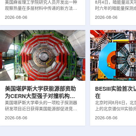
构热传递
美国麻省理工学院研究人员开发出一种
束宇宙加速膨胀
8月4日，暗能量巡天项
观察热量在多层材料中传递的新方法，
时六年的暗能量探测
可用于精确测量计算机芯片等电子器件
形成18篇相关论文，基于
2026-08-06
2026-08-06
内部的热流变化。相关研究成果已发表
年间获取的近30万张
于《自然通讯》。随着计算机芯片尺寸
6.69亿个星系、数千
不断缩小、功率密度持续提高，器件过
多颗超新星的信息，
热正成为限制性能提升的重要因素。传
膨胀和宇宙结构演化。
统热流测量方法在面对真实电子器件的
费米实验室制造了一台
多层结构时存在局限，例如常用的时域
像素数字相机DECa
热反射法难以区分不同材料层中的热传
于智利安第斯山脉的
输情况，红外成像等方法也难以在微小
会托洛洛山美洲际天
尺度上捕捉快速变化。为解决这一问
远镜上。(图片由Reida
题...
加速...
美国堪萨斯大学获能源部资助
BESIII实验首
为CERN大型强子对撞机构建
在
新一代探测器
美国堪萨斯大学牵头的一项粒子探测器
北京时间8月6日，北
研发项目近日获得美国能源部促进竞争
上的北京谱仪III实验(B
性研究的既定计划(DOE EPSCoR)资
在巴西举行的国际高能物
2026-08-06
2026-08-06
助。该项目资助金额为100万美元，将用
2026)上，以特别
于为欧洲核子研究中心(CERN)大型强子
经过15年的持续研究，
对撞机(LHC)上的紧凑型μ子螺线管实验
了证明胶球存在的完