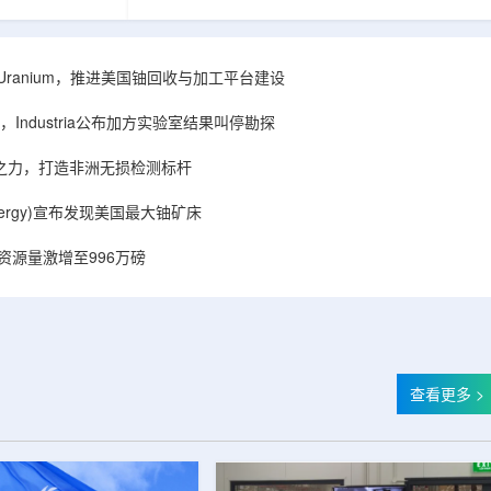
着计算机芯片尺
目旨在提升产能，支持美国海军相关关键项目，
，器件过热正成
并为公司在核能领域的后续增长提供空间和基础
统热流测量方法
设施条件。根据公司披露，新设施位于布鲁克菲
时存在局限，例
尔德帕克里奇路120号，占地约14.1087万平方英
ISA Uranium，推进美国铀回收与加工平台建设
不同材料层中的
尺。工厂建成后，将整合目前分布在康涅狄格州
难以在微小尺度
丹伯里和贝瑟尔三个地点的业务。该设施预计于
Industria公布加方实验室结果叫停勘探
..
2027年初投入使用，若最终设计和租户装修工...
心之力，打造非洲无损检测标杆
r Energy)宣布发现美国最大铀矿床
铀资源量激增至996万磅
查看更多 >