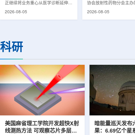
正继续将业务重心从医学诊断延伸至
协会放射性药物分会主办的
集团首席科学家刘
治疗领域。8月5日，三星HME美国
放射性药物创新发展大会
2026-08-05
2026-08-05
公司与美国放射外科公司Accuray宣
原市举行。作为中核集团
布签署一份不具约束力的合作意向
的核心平台，中国同辐股
书，双方计划围绕基于容积成像的精
(以下简称：中国同辐)在
准放射治疗解决方案开展合作探讨。
科技自立自强与普惠民生
根据意向书，双方拟研究将三星移动
压舱石的作用。在大会间
科研
CT扫描仪BodyTom与Accuray机器
辐党委委员、总工程师、
人放射外科平台CyberKnife相结合。
席科学家刘蕴韬接受记者
该合作方向旨在把高分辨率三维成像
示，中国同辐将加快在建
能力与图像引导机器人放射外科技术
产运行，加快智慧核医学
连接起来，使医务人员能够更准确地
持续缩小城乡核医疗资源
确...
时，以...
美国麻省理工学院开发超快X射
暗能量巡天发布
线测热方法 可观察芯片多层结
果：6.69亿个