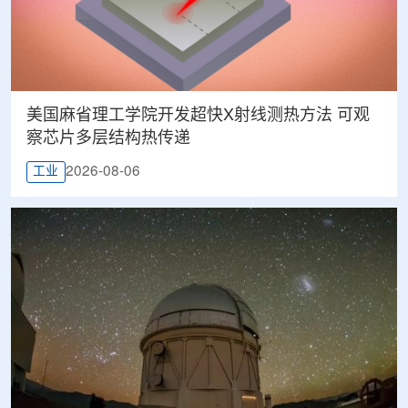
美国麻省理工学院开发超快X射线测热方法 可观
察芯片多层结构热传递
2026-08-06
工业