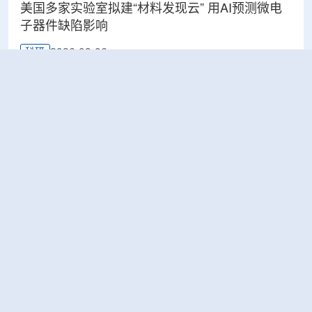
美国多家实验室拟建“材料发现云” 用AI预测微电
子器件缺陷影响
2026-08-06
科研
Rosatom选定SNIIP为辐射控制系统首席设计机
构，统管核设施放射仪表标准化与进口替代保障