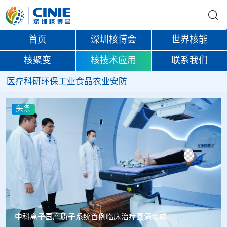
首页
深圳核博会
世界核能
核聚变
核技术应用
联系我们
医疗
科研
环保
工业
食品
农业
安防
头条
韩国忠清北道上半年农水产品放射性检测结果达标