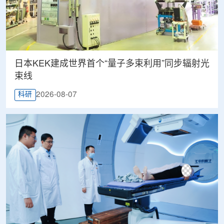
日本KEK建成世界首个“量子多束利用”同步辐射光
束线
2026-08-07
科研