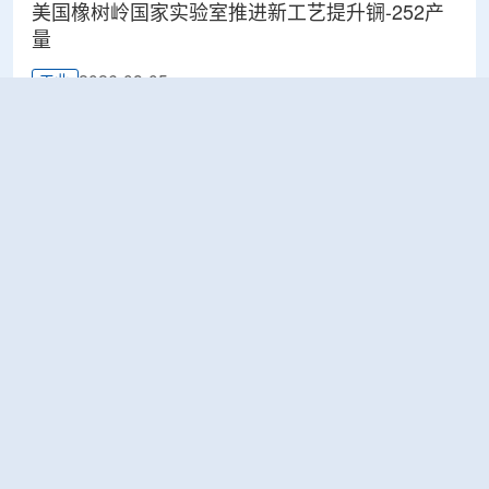
美国橡树岭国家实验室推进新工艺提升锎-252产
量
2026-08-05
工业
ÚJV Řež为CERN完成电缆样品辐照测试 验证材
料耐辐射能力