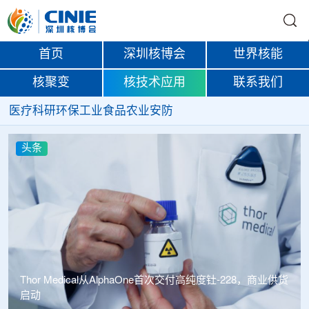
首页
深圳核博会
世界核能
核聚变
核技术应用
联系我们
医疗
科研
环保
工业
食品
农业
安防
头条
中广核达胜携手浙江嘉广束 打造国内首套全自主电子束固
化卷钢涂装产业链