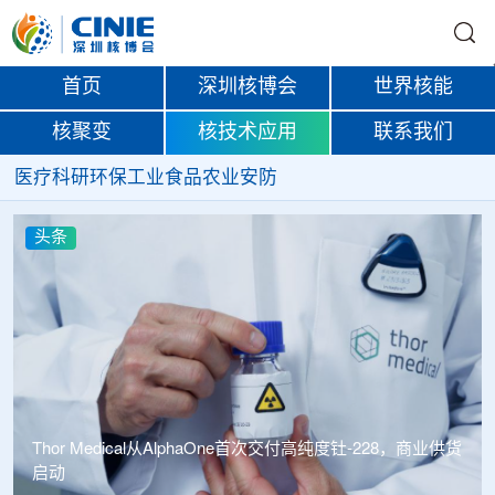
首页
深圳核博会
世界核能
核聚变
核技术应用
联系我们
医疗
科研
环保
工业
食品
农业
安防
头条
中广核达胜携手浙江嘉广束 打造国内首套全自主电子束固
化卷钢涂装产业链