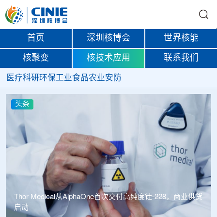
首页
深圳核博会
世界核能
核聚变
核技术应用
联系我们
医疗
科研
环保
工业
食品
农业
安防
头条
8，商业供货
中广核达胜携手浙江嘉广束 打造国内首套全自主电子束固
化卷钢涂装产业链