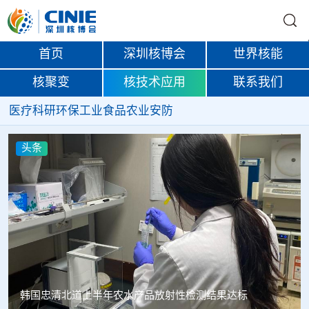
首页
深圳核博会
世界核能
核聚变
核技术应用
联系我们
医疗
科研
环保
工业
食品
农业
安防
头条
Oklo格罗夫斯同位素试验反应堆实现首次临界