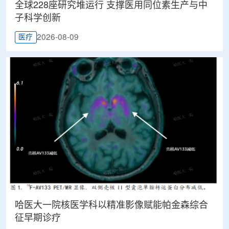
全球228座研究堆运行 支撑医用同位素生产与中
子科学创新
2026-08-09
医疗
哈医大一院核医学科以精准影像赋能帕金森综合
征早期诊疗