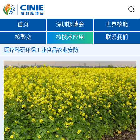
首页
深圳核博会
世界核能
核聚变
核技术应用
联系我们
医疗
科研
环保
工业
食品
农业
安防