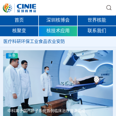
首页
深圳核博会
世界核能
核聚变
核技术应用
联系我们
医疗
科研
环保
工业
食品
农业
安防
头条
韩国忠清北道上半年农水产品放射性检测结果达标