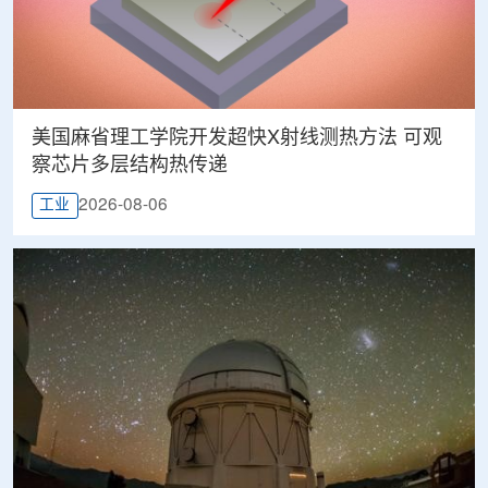
美国麻省理工学院开发超快X射线测热方法 可观
察芯片多层结构热传递
2026-08-06
工业