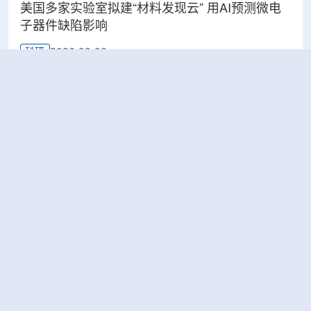
美国多家实验室拟建“材料发现云” 用AI预测微电
子器件缺陷影响
2026-08-06
科研
Rosatom选定SNIIP为辐射控制系统首席设计机
构，统管核设施放射仪表标准化与进口替代保障