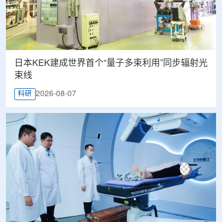
日本KEK建成世界首个“量子多束利用”同步辐射光
束线
2026-08-07
科研