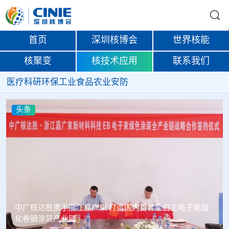
首页
深圳核博会
世界核能
核聚变
核技术应用
联系我们
医疗
科研
环保
工业
食品
农业
安防
头条
中广核达胜携手浙江嘉广束 打造国内首套全自主电子束固
化卷钢涂装产业链