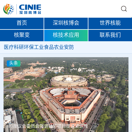
首页
深圳核博会
世界核能
核聚变
核技术应用
联系我们
医疗
科研
环保
工业
食品
农业
安防
头条
中核辐智正式设立 中国同辐持股90%打通核医疗全产业链