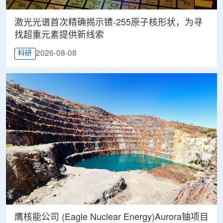
激光光谱首次精确揭示镄-255原子核形状，为寻
找超重元素提供新线索
2026-08-08
科研
鹰核能公司 (Eagle Nuclear Energy)Aurora铀项目