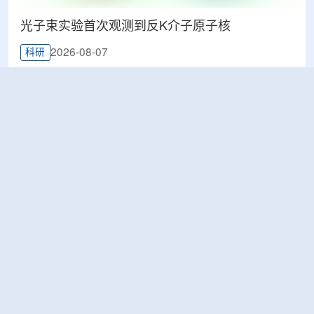
光子束实验首次观测到反K介子原子核
2026-08-07
科研
韩国忠清北道上半年农水产品放射性检测结果达
标