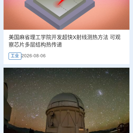
美国麻省理工学院开发超快X射线测热方法 可观
察芯片多层结构热传递
2026-08-06
工业