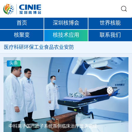
首页
深圳核博会
世界核能
核聚变
核技术应用
联系我们
医疗
科研
环保
工业
食品
农业
安防
头条
韩国忠清北道上半年农水产品放射性检测结果达标