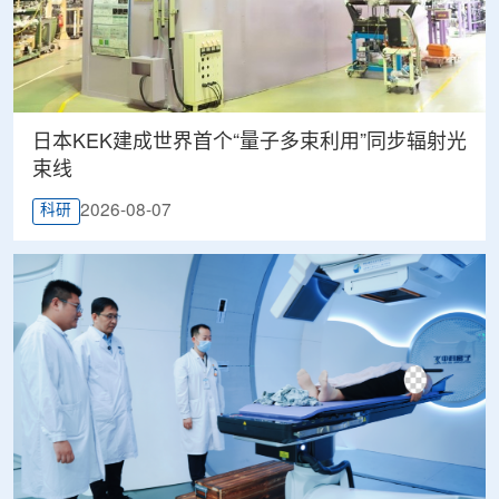
日本KEK建成世界首个“量子多束利用”同步辐射光
束线
2026-08-07
科研