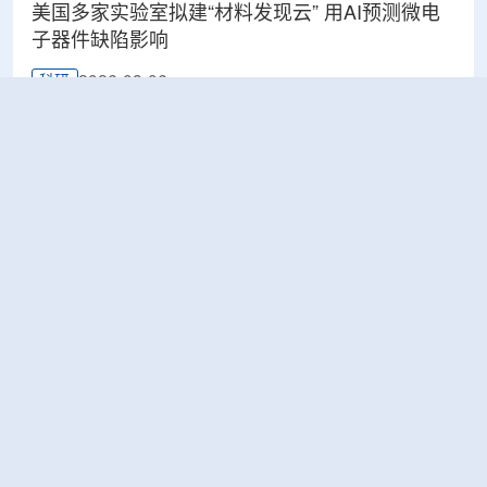
美国多家实验室拟建“材料发现云” 用AI预测微电
子器件缺陷影响
2026-08-06
科研
Rosatom选定SNIIP为辐射控制系统首席设计机
构，统管核设施放射仪表标准化与进口替代保障