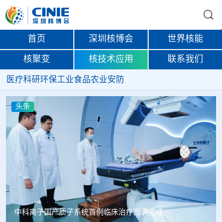
首页
深圳核博会
世界核能
核聚变
核技术应用
联系我们
医疗
科研
环保
工业
食品
农业
安防
头条
韩国忠清北道上半年农水产品放射性检测结果达标