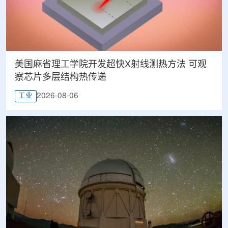
美国麻省理工学院开发超快X射线测热方法 可观
察芯片多层结构热传递
2026-08-06
工业