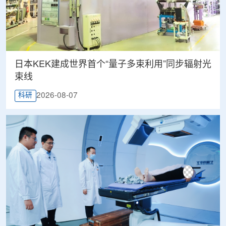
日本KEK建成世界首个“量子多束利用”同步辐射光
束线
2026-08-07
科研