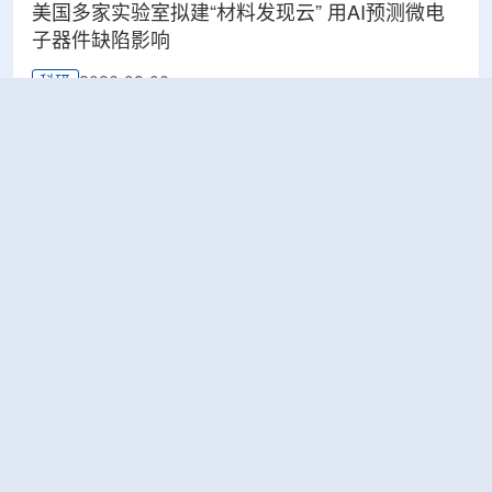
美国多家实验室拟建“材料发现云” 用AI预测微电
子器件缺陷影响
2026-08-06
科研
Rosatom选定SNIIP为辐射控制系统首席设计机
构，统管核设施放射仪表标准化与进口替代保障