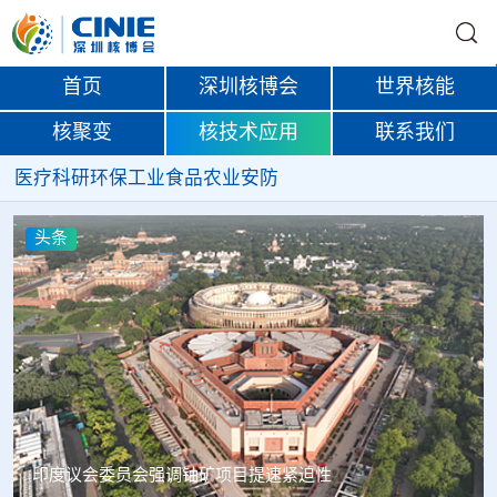
首页
深圳核博会
世界核能
核聚变
核技术应用
联系我们
医疗
科研
环保
工业
食品
农业
安防
头条
中核辐智正式设立 中国同辐持股90%打通核医疗全产业链