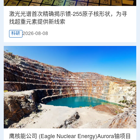
激光光谱首次精确揭示镄-255原子核形状，为寻
找超重元素提供新线索
2026-08-08
科研
鹰核能公司 (Eagle Nuclear Energy)Aurora铀项目