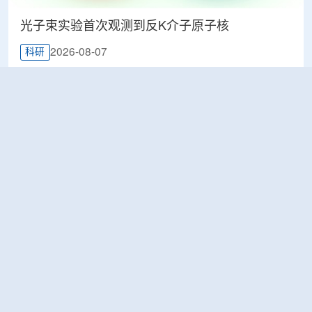
光子束实验首次观测到反K介子原子核
2026-08-07
科研
韩国忠清北道上半年农水产品放射性检测结果达
标