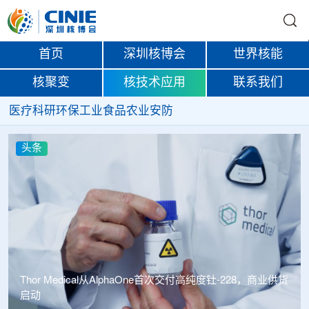
首页
深圳核博会
世界核能
核聚变
核技术应用
联系我们
医疗
科研
环保
工业
食品
农业
安防
头条
haOne首次交付高纯度钍-228，商业供货
中广核达胜携手浙江嘉广束 打造国内首套全自主电子束固
化卷钢涂装产业链