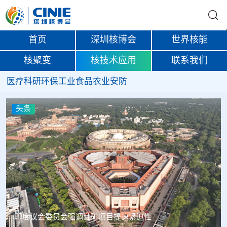
首页
深圳核博会
世界核能
核聚变
核技术应用
联系我们
医疗
科研
环保
工业
食品
农业
安防
头条
中核辐智正式设立 中国同辐持股90%打通核医疗全产业链