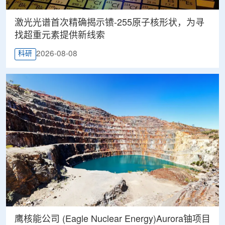
激光光谱首次精确揭示镄-255原子核形状，为寻
找超重元素提供新线索
2026-08-08
科研
鹰核能公司 (Eagle Nuclear Energy)Aurora铀项目