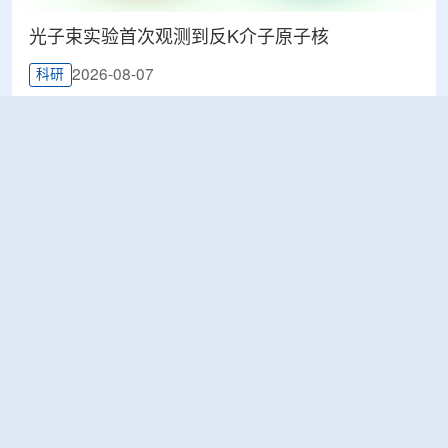
光子束实验首次观测到反K介子原子核
2026-08-07
科研
韩国忠清北道上半年农水产品放射性检测结果达
标