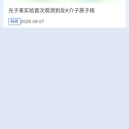
光子束实验首次观测到反K介子原子核
2026-08-07
科研
韩国忠清北道上半年农水产品放射性检测结果达
标