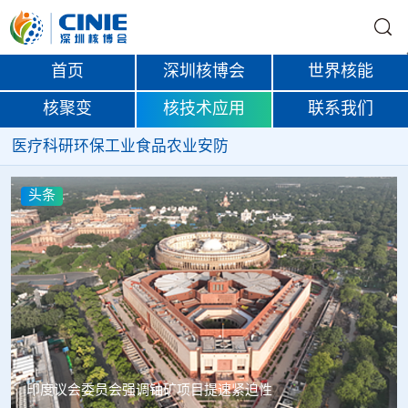
首页
深圳核博会
世界核能
核聚变
核技术应用
联系我们
医疗
科研
环保
工业
食品
农业
安防
头条
中核辐智正式设立 中国同辐持股90%打通核医疗全产业链