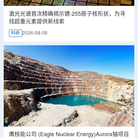
激光光谱首次精确揭示镄-255原子核形状，为寻
找超重元素提供新线索
2026-08-08
科研
鹰核能公司 (Eagle Nuclear Energy)Aurora铀项目