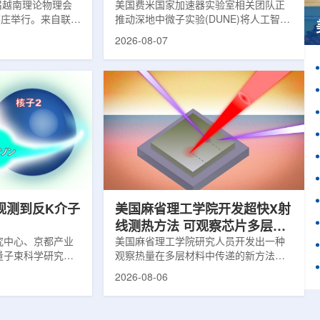
1届越南理论物理会
理能力
美国费米国家加速器实验室相关团队正
南芽庄举行。来自联合
推动深地中微子实验(DUNE)将人工智能
验室和信息技术实
和机器学习工具融入实验设计、探测器
2026-08-07
代表团参会，与越
运行与数据分析流程，以提升中微子相
国、巴基斯坦、俄
互作用识别、事件分类和探测器管理能
和日本等国家和地
力。DUNE位于长基线中微子设施，目
展交流。本届会议议
前已开始安装大型中微子探测器模块的
物理、凝聚态物理
结构元件。该实验由近探测器和远探测
物理前沿方向，同
器组成：近探测器位于费米实验室，远
物理、分子物理、
探测器设在南达科他州桑福德地下研究
、生物材料和生物
设施地下约1英里处。两个探测器都将采
广泛的议程...
用液氩时间投影室技术，用于记录中微
子...
观测到反K介子
美国麻省理工学院开发超快X射
线测热方法 可观察芯片多层结
究中心、京都产业
构热传递
美国麻省理工学院研究人员开发出一种
量子束科学研究中
观察热量在多层材料中传递的新方法，
大学、中国近代物
可用于精确测量计算机芯片等电子器件
2026-08-06
究所、京都大学、
内部的热流变化。相关研究成果已发表
拿大萨斯喀彻温大
于《自然通讯》。随着计算机芯片尺寸
成的
不断缩小、功率密度持续提高，器件过