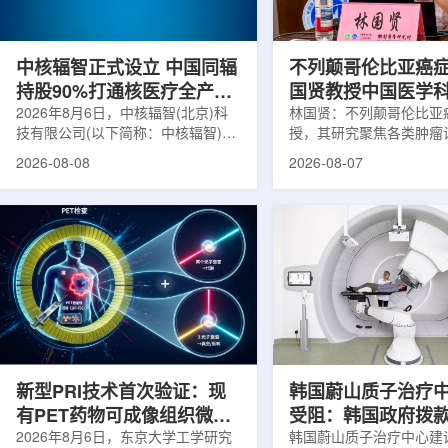
在肿瘤退缩、患者体重变化等情况
者和护理人员而言存在理
下，既往影像可能难以完全反映治疗
度。雷莫·乔治博士LifeNuc
当天的实际...
UAB...
中核辐智正式设立 中国同辐
不列颠哥伦比亚癌
持股90%打通核医疗全产业
国贤教授中国医学
链
2026年8月6日，中核辐智(北京)科
射医学研究所开展
林国贤：不列颠哥伦比亚
技有限公司(以下简称：中核辐智)正
授，其研究聚焦各类肿瘤
式设立。公司由中国同辐股份有限公
射性药物开发，迄今已主
2026-08-08
2026-08-07
司(以下简称：中国同辐)与中核(浙
表135余篇同行评议期刊
江)科创有限公司(以下简称：中核浙
30余项放射性药物相关
创)共同出资组建，中国同辐持股
完成自研7款放射性药物
90%，中核浙创持股10%。中核辐智
化，用于多种肿瘤诊疗。
将承接中国同辐核医学发展中心业
林国贤教授基于其团队多
务，锚定智慧核医疗赛道深耕布局。
索，系统梳理了针对前列
公司以智慧核医学物联系统为核心载
PSMA的核药相关研究进
体，打通核医疗全产业链条，构建智
18标记PSMA靶向PET
慧核医学系统+核药+装备+服务协同
设计与临床优势;二是通
发展模式，推动业务从单一产品供给
分子结构，大幅提高Lu-1
向全价值链整合...
疗性核药的肿瘤靶向性，..
新型PRI技术首次验证：现
韩国蔚山质子治疗
有PET药物可成像组织微环
受阻：韩国政府拨
境
2026年8月6日，东京大学工学研究
整影响项目推进
韩国蔚山质子治疗中心建