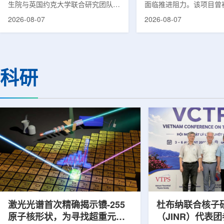
生院与英国约克大学联合研究团队宣
面临推进阻力。该项目曾
布，已建立一种利用正电子三光子衰
韩国东南部区域癌症治疗
2026-08-07
2026-08-07
变的新型几何成像原理，并首次成功
环节，但由于政府医疗财
验证正电子素比率成像(PRI)技术。
发生变化，单独获得大规
该方法可结合现有临床PET显像剂使
的难度明显上升。据蔚山
用，有望为核医学影像提供观察组织
消息，蔚山市已于去年3
微环境的新手段。利用正电子-3光子
治疗中心建设可行性研究
科研
衰变的下一代核医学成像概念图目前
制定服务，并开始争取国
临床PET扫描主要利用正电子双光子
过，韩国保健福祉部回复
湮灭过程显示药物在体内的分布和积
独为蔚山市提供大型项目
累情况，但对组织缺氧等与疾病恶性
前，蔚山市曾计划通过建
程度相关的微环境信息捕捉有限。...
中心，构建癌症患者可在
手术...
激光光谱首次精确揭示镄-255
杜布纳联合核子
原子核形状，为寻找超重元素
（JINR）代表