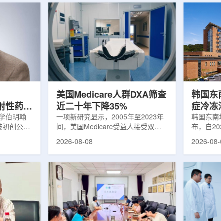
美国Medicare人群DXA筛查
韩国东
出放射性药物
近二十年下降35%
症冷冻
大学伯明翰
一项新研究显示，2005年至2023年
100例
韩国东南
科技初创公司
间，美国Medicare受益人接受双能X
布，自2
字化平台
射线吸收测定(DXA)检查的比例明显
以来，中
2026-08-08
2026-08-
助接受放射性
下降，降幅达35%。DXA常用于骨密
术，共为
院后理解并
度检测和骨质疏松相关筛查，研究结
冷冻消融
性药物疗法
果提示，不同人群之间的筛查可及性
法。治疗
癌细胞，在
差异正在扩大。研究人员分析了超过
成像引导
伤的同时发
500万名Medicare受益人的理赔数
瘤部位，
应用范围扩
据。结果显示，DXA使用率从2005
的超低温
要阅读并执
年的每10万名受益人7255次，下降
死。由于
这对部分患
至2023年的每10万名受益人4690
作用，该