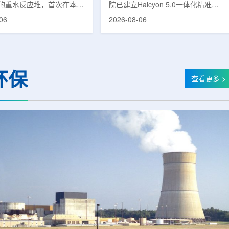
的重水反应堆，首次在本土
院已建立Halcyon 5.0一体化精准放
癌症治疗的放射性同位素
射治疗解决方案，并开始全面用于患
06
2026-08-06
(Lu-177)。目前韩国完全依赖
者治疗。该系统将高清高速图像采
料，这给当地的放射性药物
集、六自由度患者位置校正和无标记
lbion和FutureChem带来
实时运动管理整合到同一治疗流程
力和供应不稳定因素。行业
中，用于提升图像引导放射治疗的精
为国内生产将有助于构建多
准度和安全性。此次实施方案以
环保
应链并缩短运输时间。此次
Halcyon系统软件5.0版本为基础，集
查看更多 >
要目标是实现镥-177的商业
成高分辨率锥形束CT成像系统
预计在2028年进行试生
HyperSight、六自由度患者定位台
2031年开始全面量产。之
Dynamic Couch，以及表面引导放
水力原子力还将扩大生产范
射治疗系统IDENTIFY。亚洲大学医
院表示，该院是韩国首...