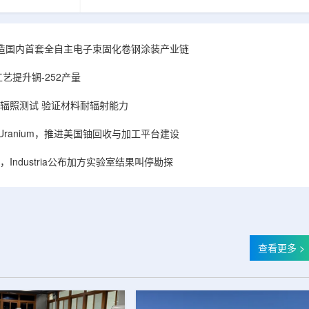
hhattisgarh新
安全和防护管理办法》第五十四条有关规定，现
为该时间表偏晚
将各省级生态环境主管部门报送的、已获得豁免
采矿集群若延期
备案证明文件的活动，以及活动中涉及的射线装
PHWR机组约
置、放射源或非密封放射性物质予以公告。随公
造国内首套全自主电子束固化卷钢涂装产业链
CIL仅能满足约
告发布的汇总表共列出66项备案记录，涉及山
应降低进口依
东、天津、上海、河北、四川、甘肃、安徽、河
艺提升锎-252产量
组建合资企业参股
南、辽宁等地相关单位。备案内容涵盖...
样品辐照测试 验证材料耐辐射能力
ISA Uranium，推进美国铀回收与加工平台建设
Industria公布加方实验室结果叫停勘探
查看更多 >