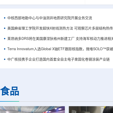
相关登记依据俄罗斯政府第878号和第719号决议
舰Aurora铀
完成。至此，Helix成为俄罗斯首款、也是目前唯
1300标准含indi
一被纳入上述国家注册名录的3D扫描仪。
498万磅。公
RangeVision Helix由俄罗斯国家原子能公司增材
孔、总进尺约2
中核西部地勘中心与中油测井地质研究院开展业务交流
制造合作伙伴RangeVision研发制造。自2025年
州审批通过后开
以来，该公司成为唯一纳入俄罗斯国家原子能公
研。技术端近期增补Y
美国麻省理工学院开发超快X射线测热方法 可观察芯片多层结构热
司增材制造生态系统的俄罗斯3D扫描...
Services，并扩
莱昂纳多DRS将在美国康涅狄格州新建工厂 支持海军核动力推进相
Terra Innovatum入选Global X铀ETF跟踪核指数，微堆SOLO
中广核技携手企业打造国内首套全自主电子束固化卷钢涂装产业链
食品