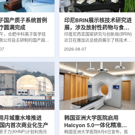
围正常组织的损伤，并促进
一款特异性结合CAⅨ的肾癌小分子
恢复。据该中心介绍，目前
诊断核药，适用于疑似或确认转移性
患者中，肝...
肾透明细胞癌(cl...
子国产质子系统首例
印尼BRIN展示核技术研究进
疗圆满完成
展，涉及放射性药物与食品
上午，合肥中科离子医学技
辐照应用
印度尼西亚国家研究与创新局(BRIN)
限公司自主研制的国产超导
近日在雅加达总统府展示了核技术研
治疗系统，在合肥离子医学
究成果。BRIN局长阿里夫·萨特里亚
07
2026-08-07
首例临床试验受试者治疗。
表示，相关技术属于和平利用核能范
首台国产超导回旋质子放射
畴，应用方向不仅包括能源，也覆盖
的重要突破。本例受试者为
粮食和健康等领域。在健康领域，
。试验所用的超导质子治疗
BRIN正在开发用于核医学的放射性
载中科离子自主研发的
药物。这类药物含有放射性物质，可
0超导回旋加速器，具有超大照
用于癌症诊断和治疗。阿里夫表示，
60°全周束流配送能力。治
放射性药物研发对癌症识别和治疗具
托多模融合4D图像引导精
有重要意义。在食品领域，BRIN将
能实现动态适配、精准治
核技术用于食品保鲜，重点包括出口
运行平稳低噪，治疗控制软
水果的辐照处理。阿里夫介绍，一些
进口国要...
用月城重水堆推进
韩国亚洲大学医院启用
77国内首次商业化生产
Halcyon 5.0一体化精准放
子力(KHNP)计划利用月
射治疗方案
韩国亚洲大学医院8月6日宣布，医