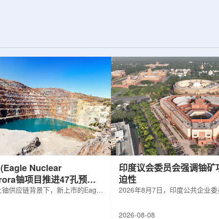
d合作组，首次利用光子
热正成为限制性能提升的重要因素。传
K介子的原子核。这
统热流测量方法在面对真实电子器件的
子原子核的存在提供
多层结构时存在局限，例如常用的时域
为理解高密度核物
热反射法难以区分不同材料层中的热传
构提供了重要线
输情况，红外成像等方法也难以在微小
兵库县大型同步辐
尺度上捕捉快速变化。为解决这一问
题...
agle Nuclear
印度议会委员会强调铀矿
Aurora铀项目推进47孔预可
迫性
铀供应链背景下，新上市的Eagle
2026年8月7日，印度公共企业
ergy Corp.凭借其号称全美最大常规
扩能进展的报告中指出，印度铀
indicated铀矿藏进入行业视野。其旗
需加速。DAE承诺UCIL到203
2026-08-08