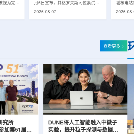
被视为完善
月6日宣布，其格罗夫斯同位素试验
城核电站
体系的关键
反应堆已在低功率状态下实现可控自
生产用于
2026-08-07
2026-08-
政支持方向
持核链式反应，达到首次临界。这一
镥-177
模国家拨款
进展距离该项目破土动工不到一年。
进口该原
市8月6日
格罗夫斯同位素试验反应堆设施(图
企业如Cel
月完成质子
片：格罗夫斯)格罗夫斯低功率试验
了成本压
及基本规划
反应堆位于美国得克萨斯州洛克哈
内普遍认
家拨款。不
特，是美国能源部反应堆试点计划下
元化的供
查看更多 >
称，难以单
首个在私人土地上实现临界的反应
计划的首
资金。此
堆。根据奥克洛介绍，该设施从未开
化生产，
设质子治疗
发土地起步建设，完成了土建开挖、
产，并在
区域内完成
工程建设、组件制造或采购、燃料配
后，韩国
置及...
围至钴...
研究所
DUNE将人工智能融入中微子
团参加第51届越
实验，提升粒子探测与数据处