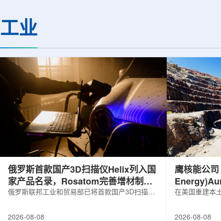
基础设施网络合作建设。该网络由大学
LEPS2/Solenoi
联合使用机构及联合使用、联合研究中
束实验观测到含有反
工业
心的同步辐射装置组成，定位为科研和
一成果为确认反K介
教育基础设施。新光束线的主要特点在
了新的实验证据，也
于，可在同一实验条件下同时使用硬X射
质和中性子星内部结
线和软X射线，完成过去需要分别开展的
索。研究团队在日本
观...
射设施SP...
俄罗斯首款国产3D扫描仪Helix列入国
鹰核能公司 (E
家产品名录，Rosatom完善增材制造
Energy)
技术链
俄罗斯联邦工业和贸易部已将首款国产3D扫描仪
研钻探
在美国重建本土
RangeVision Helix列入俄罗斯电子产品统一注册
Nuclear En
名录，以及经确认的俄罗斯制造工业产品名录。
measured+
2026-08-08
2026-08-08