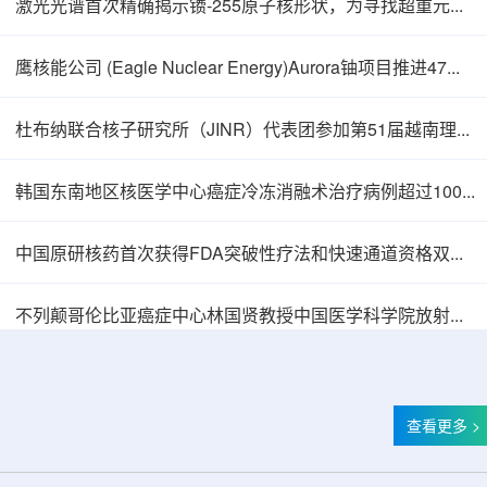
激光光谱首次精确揭示镄-255原子核形状，为寻找超重元素提供新线索
鹰核能公司 (Eagle Nuclear Energy)Aurora铀项目推进47孔预可研钻探
杜布纳联合核子研究所（JINR）代表团参加第51届越南理论物理会议
韩国东南地区核医学中心癌症冷冻消融术治疗病例超过100例
中国原研核药首次获得FDA突破性疗法和快速通道资格双重认定
中核辐智正式设立 中国同辐持股90%打通核医
不列颠哥伦比亚癌症中心林国贤教授中国医学科学院放射医学研究所开展学术交流
查看更多 >