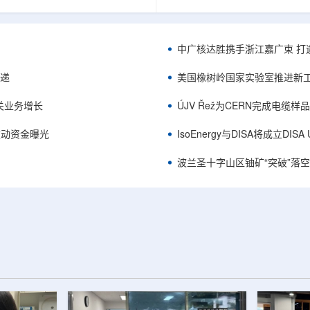
项目位于俄勒冈—内华达边境，按S-K
能及在Jharkhand、Rajasthan、C
cated资源3275万磅、inferred
建项目将产量翻倍，但委员会认
司已递交许可申请，计划打47个
——NPCIL未来十年装机大增，
.7万英尺的预可研钻探，待联邦与
将拉长进口燃料战略敏感期。目前
中广核达胜携手浙江嘉广束 打
工，预计2027年下半年完成预可
25GWe年需U3O8约5400吨，U
ukuskokon Professional
30%，须靠加速国产与多元化供
传递
美国橡树岭国家实验室推进新工
大与BBA USA、SLR I...
赖。委员会支持UCIL与NTPC
海外铀...
关业务增长
ÚJV Řež为CERN完成电缆
™获被动资金曝光
IsoEnergy与DISA将成立D
波兰圣十字山区铀矿“突破”落空，