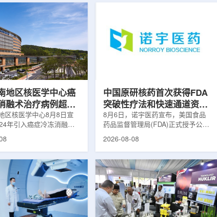
南地区核医学中心癌
中国原研核药首次获得FDA
消融术治疗病例超过
突破性疗法和快速通道资格
地区核医学中心8月8日宣
双重认定
8月6日，诺宇医药宣布，美国食品
024年引入癌症冷冻消融术
药品监督管理局(FDA)正式授予公司
心已完成超过100例相关手
自主研发的68Ga-NYM096突破性疗
08
2026-08-08
104名癌症患者提供治疗。
法认定(Breakthrough Therapy
术是一种微创肿瘤治疗方
Designation, BTD)及快速通道资格
过程中，医生在CT或超声
认定(Fast Track Designation,
下，将细治疗针精准插入肿
FTD)。这是原研核药领域中国首个
通过零下40摄氏度或更低
获得美国 FDA 突破性疗法认定、首
冷冻病灶，使癌细胞发生坏
个同时获得 FDA 突破性疗法与快速
低温冷冻本身具有一定麻醉
通道双项认定的产品，创造了核药领
技术有助于减轻患者疼痛，
域里程碑式突破。68Ga-NYM096是