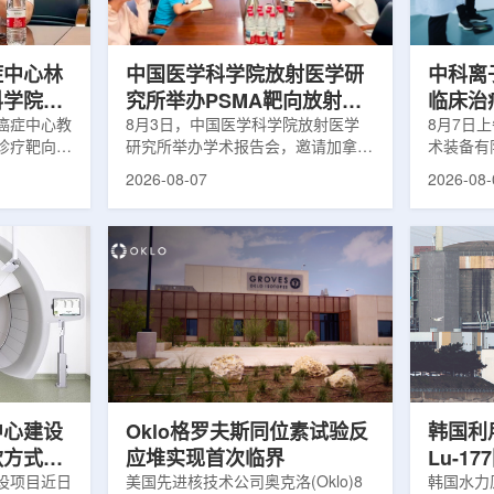
解和操作难
次。相关研究已发表于
减少对周
lear由
《Osteoporosis International》。下
术后较快
降幅度在人群之间并不均衡。...
接受治疗的
症中心林
中国医学科学院放射医学研
中科离
科学院放
究所举办PSMA靶向放射性
临床治
学术交流
癌症中心教
药物学术报告会
8月3日，中国医学科学院放射医学
8月7日
诊疗靶向放
研究所举办学术报告会，邀请加拿大
术装备有
导/参与发
温哥华不列颠哥伦比亚癌症中心林国
回旋质子
2026-08-07
2026-08-
论文，提交
贤教授作题为《用于前列腺癌诊断与
中心完成
专利申请，
治疗的前列腺特异性膜抗原靶向放射
这是国内
的临床转
性药物开发》的学术报告。报告会采
治疗系统
报告会上，
取线上线下结合方式举行，放射所部
肺癌患者
年的前沿探
分科研人员和研究生参加。林国贤教
系统，搭
腺癌靶点
授长期从事肿瘤诊疗靶向放射性药物
SC24
展：一是F-
开发研究，已主导或参与发表135余
射野、3
显像剂的分子
篇同行评议期刊论文，提交30余项
疗全程依
过理性优化
放射性药物相关专利申请，并完成7
准定位，
77标记治
款自研放射性药物的临床转化，应用
疗。设备
.
于多...
件运...
中心建设
Oklo格罗夫斯同位素试验反
韩国利
款方式调
应堆实现首次临界
Lu-1
设项目近日
美国先进核技术公司奥克洛(Oklo)8
韩国水力原