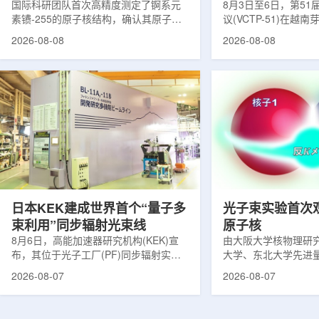
提供新线索
国际科研团队首次高精度测定了锕系元
南理论物理会议
8月3日至6日，第5
素镄-255的原子核结构，确认其原子核
议(VCTP-51)在越
呈明显的长椭球形，类似橄榄球。这项
核研究所理论物理实
2026-08-08
2026-08-08
研究发表于《物理评论快报》，由德国
验室的科研人员组成
美因茨约翰内斯·古腾堡大学、亥姆霍兹
南、德国、印度、中
美因茨研究所、瑞典哥德堡大学等18家
罗斯、台湾、菲律宾
机构合作完成。研究结果不仅修正了以
区的170余名学者开
往标准数据表中部分不合理的核性质数
题覆盖高能物理、核
值，也为现代原子核理论模型提供了关
和宇宙学等多个理论
键实验验证。镄是自然界中不存在的人
时涉及超越标准模型
工合成重元素，镄-255含有100个质子
量子光学与量子信息
和155个中子，实验获取极为困难。研究
分子等交叉研究领域。
团...
日本KEK建成世界首个“量子多
光子束实验首次
束利用”同步辐射光束线
原子核
8月6日，高能加速器研究机构(KEK)宣
由大阪大学核物理研
布，其位于光子工厂(PF)同步辐射实验
大学、东北大学先进
装置的BL-11A和BL-11B光束线已建成世
心、高丽大学、岐阜
2026-08-07
2026-08-07
界首个量子多束利用光束线，可实现硬X
理研究所、理化学研
射线与软X射线两束光束的同步利用。据
台湾中央研究院和加
介绍，BL-11A和BL-11B由同步辐射学术
学等机构研究人员组