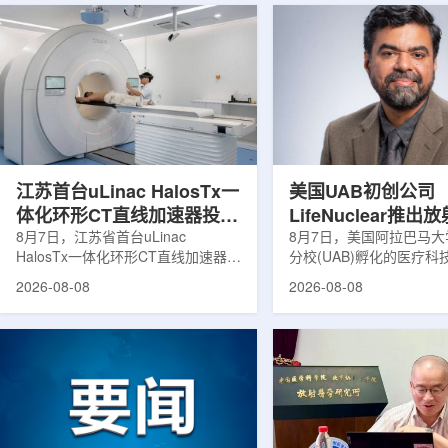
江苏首台uLinac HalosTx一
美国UAB初创公司
体化环形CT直线加速器投入
LifeNuclear推
临床
8月7日，江苏省首台uLinac
治疗安全指导平台
8月7日，美国阿拉巴马
HalosTx一体化环形CT直线加速器在
分校(UAB)孵化的医疗
TheraGuide
南京医科大学第三附属医院(常州二
LifeNuclear宣布推出数
2026-08-08
2026-08-08
院)正式投入临床应用。该设备将诊
TheraGuide，用于帮
断级CT与环形加速器集成于同一平
药物癌症治疗的患者在出
台，推动区域肿瘤放射治疗由传统分
遵循辐射安全指导。放射
步定位向同台实时模式转变。放射治
通过使用放射性药物靶向
疗是肿瘤治疗的重要方式之一。传统
尽量减少周围健康组织损
分体式放疗流程中，患者通常需要在
挥治疗作用。随着该疗法
CT室与治疗室之间转运，治疗计划
大，患者在治疗后通常需
也多依据此前采集的静态影像制定。
行较为复杂的书面说明，