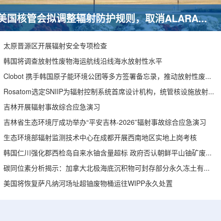
美国核管会拟调整辐射防护规则，取消ALARA要求引发安全争议
太原晋源区开展辐射安全专项检查
韩国将调查放射性废物海运航线沿线海水放射性水平
Clobot 携手韩国原子能环境公团等多方签署备忘录，推动放射性废物安全管理多机型机器人示范
Rosatom选定SNIIP为辐射控制系统首席设计机构，统管核设施放射仪表标准化与进口替代保障
吉林开展辐射事故综合应急演习
吉林省生态环境厅成功举办“平安吉林-2026”辐射事故综合应急演习
生态环境部辐射监测技术中心在成都开展西南地区实地上岗考核
韩国仁川强化郡西检岛自来水铀含量超标 政府否认朝鲜平山铀矿废水影响
碳同位素分析揭示：加拿大北极海底沉积物可封存部分永久冻土有机碳
美国将恢复萨凡纳河场址超铀废物桶运往WIPP永久处置