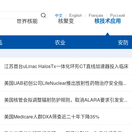
中文
|
English
|
Français
|
Русский
世界核能
核聚变
核技术应用
品
农业
安防
江苏首台uLinac HalosTx一体化环形CT直线加速器投入临床
美国UAB初创公司LifeNuclear推出放射性药物治疗安全指导平台TheraGuide
美国核管会拟调整辐射防护规则，取消ALARA要求引发安全争议
美国Medicare人群DXA筛查近二十年下降35%