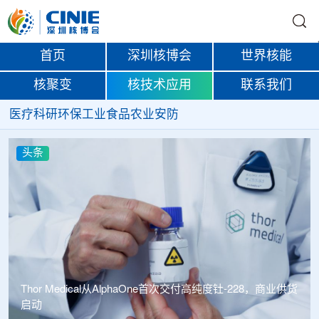
首页
深圳核博会
世界核能
核聚变
核技术应用
联系我们
医疗
科研
环保
工业
食品
农业
安防
头条
Thor Medical从AlphaOne首次交付高纯度钍-228，商业供货
启动