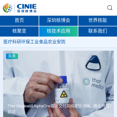
首页
深圳核博会
世界核能
核聚变
核技术应用
联系我们
医疗
科研
环保
工业
食品
农业
安防
头条
Thor Medical从AlphaOne首次交付高纯度钍-228，商业供货
启动