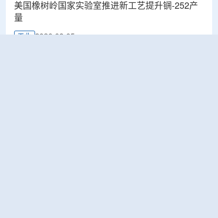
美国橡树岭国家实验室推进新工艺提升锎-252产
量
2026-08-05
工业
ÚJV Řež为CERN完成电缆样品辐照测试 验证材
料耐辐射能力