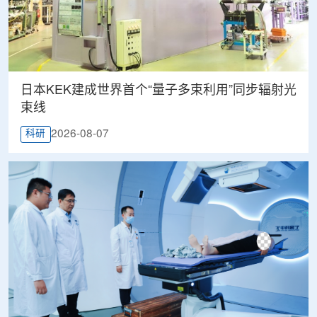
日本KEK建成世界首个“量子多束利用”同步辐射光
束线
2026-08-07
科研