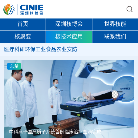
首页
深圳核博会
世界核能
核聚变
核技术应用
联系我们
医疗
科研
环保
工业
食品
农业
安防
头条
中科离子国产质子系统首例临床治疗圆满完成