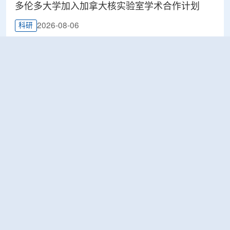
多伦多大学加入加拿大核实验室学术合作计划
2026-08-06
科研
Terra Innovatum入选Global X铀ETF跟踪核指
数，微堆SOLO™获被动资金曝光
2026-08-06
工业