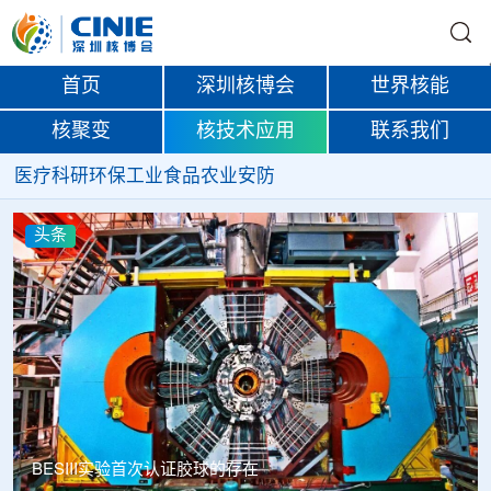
首页
深圳核博会
世界核能
核聚变
核技术应用
联系我们
医疗
科研
环保
工业
食品
农业
安防
头条
BESIII实验首次认证胶球的存在