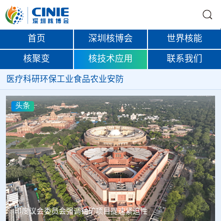
首页
深圳核博会
世界核能
核聚变
核技术应用
联系我们
医疗
科研
环保
工业
食品
农业
安防
头条
中核辐智正式设立 中国同辐持股90%打通核医疗全产业链