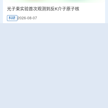
光子束实验首次观测到反K介子原子核
2026-08-07
科研
韩国忠清北道上半年农水产品放射性检测结果达
标