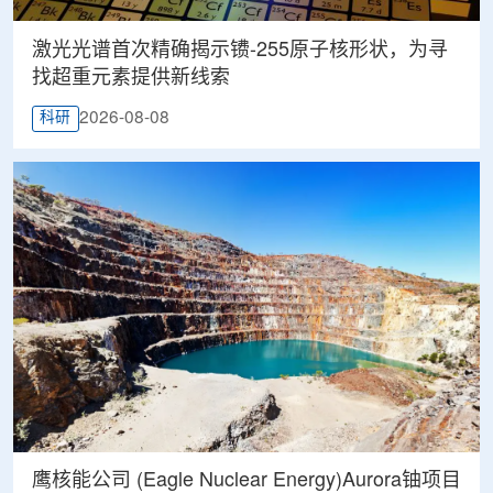
激光光谱首次精确揭示镄-255原子核形状，为寻
找超重元素提供新线索
2026-08-08
科研
鹰核能公司 (Eagle Nuclear Energy)Aurora铀项目