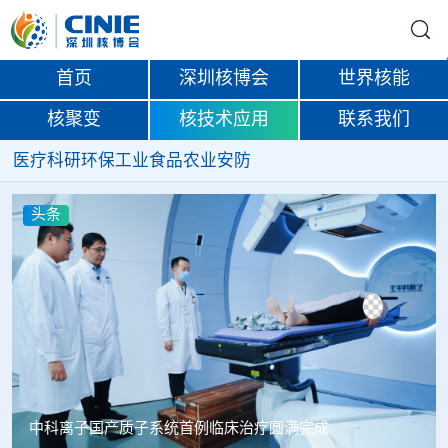
首页
深圳核博会
世界核能
核聚变
核技术应用
联系我们
医疗
科研
环保
工业
食品
农业
安防
头条
韩国忠清北道上半年农水产品放射性检测结果达标