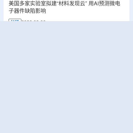
美国多家实验室拟建“材料发现云” 用AI预测微电
子器件缺陷影响
2026-08-06
科研
Rosatom选定SNIIP为辐射控制系统首席设计机
构，统管核设施放射仪表标准化与进口替代保障