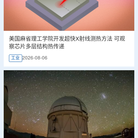
美国麻省理工学院开发超快X射线测热方法 可观
察芯片多层结构热传递
2026-08-06
工业