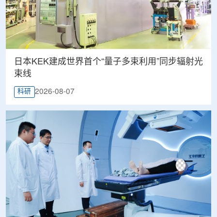
日本KEK建成世界首个“量子多束利用”同步辐射光
束线
2026-08-07
科研