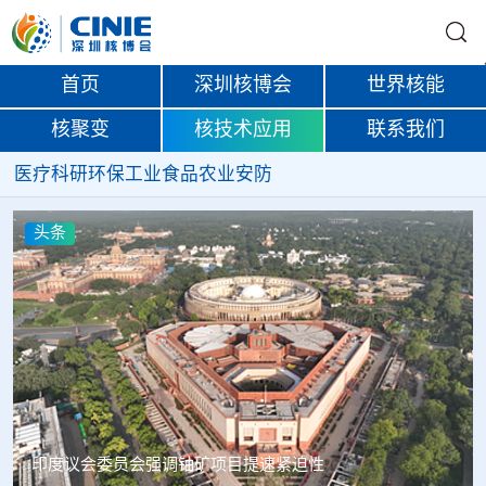
首页
深圳核博会
世界核能
核聚变
核技术应用
联系我们
医疗
科研
环保
工业
食品
农业
安防
头条
中核辐智正式设立 中国同辐持股90%打通核医疗全产业链