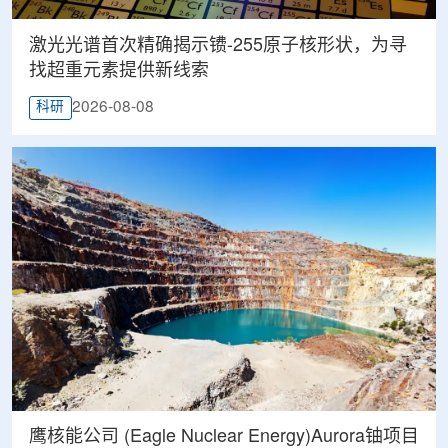
激光光谱首次精确揭示镄-255原子核形状，为寻
找超重元素提供新线索
2026-08-08
科研
鹰核能公司 (Eagle Nuclear Energy)Aurora铀项目