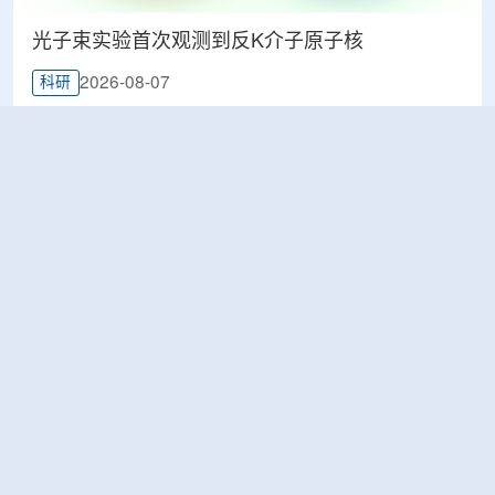
光子束实验首次观测到反K介子原子核
2026-08-07
科研
韩国忠清北道上半年农水产品放射性检测结果达
标