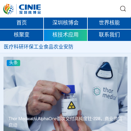
首页
深圳核博会
世界核能
核聚变
核技术应用
联系我们
医疗
科研
环保
工业
食品
农业
安防
头条
Thor Medical从AlphaOne首次交付高纯度钍-228，商业供货
启动