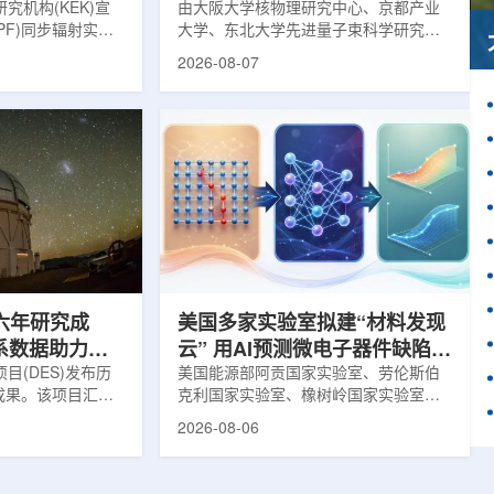
究机构(KEK)宣
由大阪大学核物理研究中心、京都产业
PF)同步辐射实验
大学、东北大学先进量子束科学研究中
-11B光束线已建成世
心、高丽大学、岐阜大学、中国近代物
2026-08-07
光束线，可实现硬X
理研究所、理化学研究所、京都大学、
光束的同步利用。据
台湾中央研究院和加拿大萨斯喀彻温大
-11B由同步辐射学术
学等机构研究人员组成的
设。该网络由大学
LEPS2/Solenoid合作组，首次利用光子
使用、联合研究中
束实验观测到含有反K介子的原子核。这
成，定位为科研和
一成果为确认反K介子原子核的存在提供
束线的主要特点在
了新的实验证据，也为理解高密度核物
件下同时使用硬X射
质和中性子星内部结构提供了重要线
过去需要分别开展的
索。研究团队在日本兵库县大型同步辐
射设施SP...
六年研究成
美国多家实验室拟建“材料发现
星系数据助力约
云” 用AI预测微电子器件缺陷影
目(DES)发布历
响
美国能源部阿贡国家实验室、劳伦斯伯
成果。该项目汇总
克利国家实验室、橡树岭国家实验室和
2013年至2019
西北大学的研究人员正计划开发材料发
2026-08-06
天文图像，记录了
现云平台，利用基于物理学原理的人工
个星系团以及3000
智能框架，预测微小缺陷如何影响微电
用于研究宇宙加速
子器件的性能和寿命。材料发现云可视