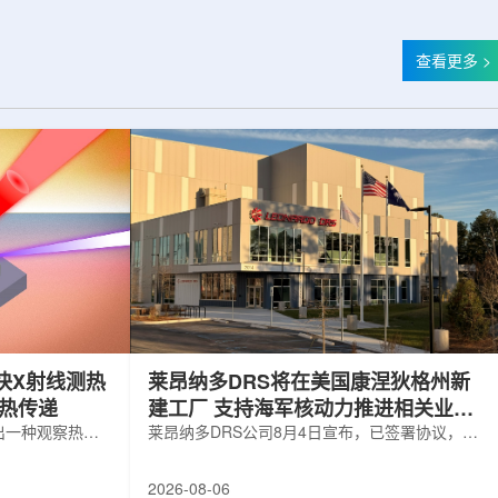
查看更多 >
快X射线测热
莱昂纳多DRS将在美国康涅狄格州新
构热传递
建工厂 支持海军核动力推进相关业务
出一种观察热量
增长
莱昂纳多DRS公司8月4日宣布，已签署协议，将
用于精确测量计
在美国康涅狄格州布鲁克菲尔德新建一座工厂，
变化。相关研究
用于扩大并整合其海军电力系统业务运营。该项
2026-08-06