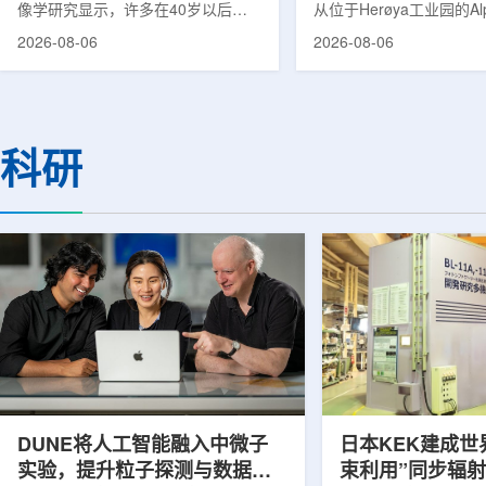
像学研究显示，许多在40岁以后首
从位于Herøya工业园的Al
次出现幻觉、妄想等精神病性症状的
产设施完成首批高纯度钍-22
2026-08-06
2026-08-06
成年人，大脑内存在与阿尔茨海默病
228)客户交付。这是该
及其他神经退行性疾病相关的蛋白异
启动生产后完成的首次客
常沉积。研究纳入37名晚发性精神
标志着AlphaOne进入商
病患者和47名年龄匹配的健康对照
段。Thor Medical首席执
者。研究人员采用淀粉样蛋白PET示
Kurth表示，商业化生产
科研
踪剂^11C-PiB，以及tau蛋白PET示
工业规模制造的开始，首
踪剂^18F-florzolotau，对受试者大
表明公司已完成从产能建
脑中的β-淀粉样蛋白和tau蛋白积累
个工业规模工厂服务客户
情况进行评估。结果显示，晚发性精
司称，随着产能逐步提升
神病患者中，β-淀粉样蛋白阳性...
足靶向α疗法领域对高纯度.
DUNE将人工智能融入中微子
日本KEK建成世
实验，提升粒子探测与数据处
束利用”同步辐