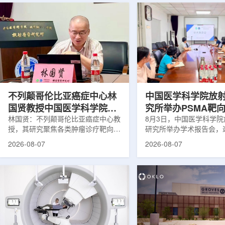
不列颠哥伦比亚癌症中心林
中国医学科学院放
国贤教授中国医学科学院放
究所举办PSMA靶
射医学研究所开展学术交流
林国贤：不列颠哥伦比亚癌症中心教
药物学术报告会
8月3日，中国医学科学
授，其研究聚焦各类肿瘤诊疗靶向放
研究所举办学术报告会，
射性药物开发，迄今已主导/参与发
温哥华不列颠哥伦比亚癌
2026-08-07
2026-08-07
表135余篇同行评议期刊论文，提交
贤教授作题为《用于前列
30余项放射性药物相关专利申请，
治疗的前列腺特异性膜抗
完成自研7款放射性药物的临床转
性药物开发》的学术报告
化，用于多种肿瘤诊疗。报告会上，
取线上线下结合方式举行
林国贤教授基于其团队多年的前沿探
分科研人员和研究生参加
索，系统梳理了针对前列腺癌靶点
授长期从事肿瘤诊疗靶向
PSMA的核药相关研究进展：一是F-
开发研究，已主导或参与发
18标记PSMA靶向PET显像剂的分子
篇同行评议期刊论文，提