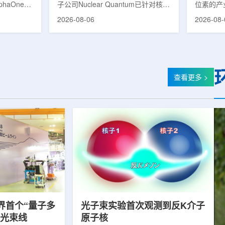
phaOne生
子公司Nuclear Quantum已针对核工
位素的产
8(Th-
业计算模拟中的一项瓶颈提出新方
镥-177
2026-08-06
2026-08-
设施上周宣布
案，尝试将量子计算引入核粒子输运
标产品。
户供货，也
预测，用于支持核医学系统设计等计
示，计划优
业供应阶
算密集型场景。据介绍，传统粒子输
产，后续
行官Jasper
运模拟在核医学系统设计中具有重要
钴-60、
意味着公司
作用，但往往需要大量计算资源，并
177是
批客户交付
伴随较长运行时间，影响研发和优化
用较广的
查看更多 >
设到利用首
效率。Nuclear Quantum此次提出的
于前列腺
的过渡。公
技术，旨在把物理输运模型转化为量
相关放射
，将继续满
子电路，使粒子传播和随机游走动力
Lu-17
..
学能够直接在量子计算框架中表示和
期约为6
模拟。...
制备和患者
界首个“量子多
光子束实验首次观测到反K介子
射光束线
原子核