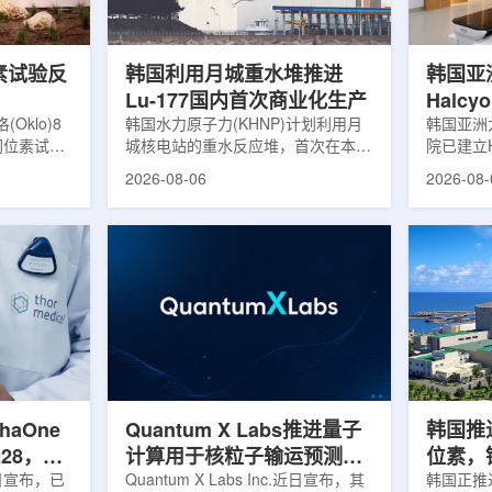
，并完成7
准定位，能实现动态适配、精准治
核技术用
转化，应用
疗。设备运行平稳低噪，治疗控制软
水果的辐
件运...
进口国要..
素试验反
韩国利用月城重水堆推进
韩国亚
Lu-177国内首次商业化生产
Halc
klo)8
韩国水力原子力(KHNP)计划利用月
射治疗
韩国亚洲
同位素试验
城核电站的重水反应堆，首次在本土
院已建立H
实现可控自
生产用于癌症治疗的放射性同位素
射治疗解
2026-08-06
2026-08-
临界。这一
镥-177(Lu-177)。目前韩国完全依赖
者治疗。
不到一年。
进口该原料，这给当地的放射性药物
集、六自
堆设施(图
企业如Cellbion和FutureChem带来
实时运动
低功率试验
了成本压力和供应不稳定因素。行业
中，用于
州洛克哈
内普遍认为国内生产将有助于构建多
准度和安
试点计划下
元化的供应链并缩短运输时间。此次
Halcy
界的反应
计划的首要目标是实现镥-177的商业
成高分辨
设施从未开
化生产，预计在2028年进行试生
Hyper
土建开挖、
产，并在2031年开始全面量产。之
Dynam
购、燃料配
后，韩国水力原子力还将扩大生产范
射治疗系统
围至钴...
院表示，该
phaOne
Quantum X Labs推进量子
韩国推
28，商
计算用于核粒子输运预测模
位素，镥
月5日宣布，已
拟
Quantum X Labs Inc.近日宣布，其
业化生
韩国正推