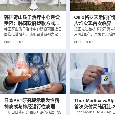
设计与临床优势;二是通过理性优化
放射性药物相关专利申请
分子结构，大幅提高Lu-177标记治
款自研放射性药物的临床
疗性核药的肿瘤靶向性，...
于多...
韩国蔚山质子治疗中心建设
Oklo格罗夫斯同位
受阻：韩国政府拨款方式调
应堆实现首次临界
整影响项目推进
韩国蔚山质子治疗中心建设项目近日
美国先进核技术公司奥克洛(O
面临推进阻力。该项目曾被视为完善
月6日宣布，其格罗夫斯
韩国东南部区域癌症治疗体系的关键
反应堆已在低功率状态下
2026-08-07
2026-08-07
环节，但由于政府医疗财政支持方向
持核链式反应，达到首次
发生变化，单独获得大规模国家拨款
进展距离该项目破土动工
的难度明显上升。据蔚山市8月6日
格罗夫斯同位素试验反应
消息，蔚山市已于去年3月完成质子
片：格罗夫斯)格罗夫斯
治疗中心建设可行性研究及基本规划
反应堆位于美国得克萨斯
制定服务，并开始争取国家拨款。不
特，是美国能源部反应堆
过，韩国保健福祉部回复称，难以单
首个在私人土地上实现临
独为蔚山市提供大型项目资金。此
堆。根据奥克洛介绍，该
前，蔚山市曾计划通过建设质子治疗
发土地起步建设，完成了
中心，构建癌症患者可在区域内完成
工程建设、组件制造或采
手术...
置及...
日本PET研究提示晚发性精
Thor Medical从Al
神病或与神经退行性病理相
首次交付高纯度钍-2
关
一项由日本研究团队开展的核医学影
业供货启动
Thor Medical ASA 8