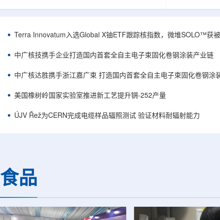
安全和防护管理办法》第五十四条有关规定，现
核西部地勘中
将各省级生态环境主管部门报送的、已获得豁免
地质研究院，
备案证明文件的活动，以及活动中涉及的射线装
油测井地质研
置、放射源或非密封放射性物质予以公告。随公
内油气测井成
Terra Innovatum入选Global X铀ETF跟踪核指数，微堆SOLO
告发布的汇总表共列出66项备案记录，涉及山
验、智能测井
东、天津、上海、河北、四川、甘肃、安徽、河
析等成熟技术
中广核技携手企业打造国内首套全自主电子束固化卷钢涂装产业链
南、辽宁等地相关单位。备案内容涵盖...
气盆地铀矿勘查
中广核达胜携手浙江嘉广束 打造国内首套全自主电子束固化卷钢涂
美国橡树岭国家实验室推进新工艺提升锎-252产量
ÚJV Řež为CERN完成电缆样品辐照测试 验证材料耐辐射能力
食品