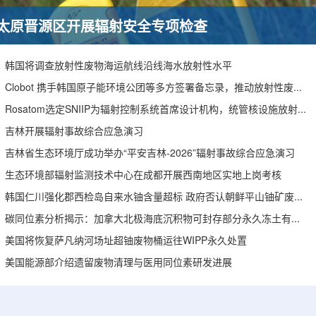
太原晋源区开展辐射安全专项检查
韩国将调查放射性废物海运航线沿线海水放射性水平
Clobot 携手韩国原子能环境公团等多方签署备忘录，推动放射性废物安全管理多机型机器人示范
Rosatom选定SNIIP为辐射控制系统首席设计机构，统管核设施放射仪表标准化与进口替代保障
吉林开展辐射事故综合应急演习
吉林省生态环境厅成功举办“平安吉林-2026”辐射事故综合应急演习
生态环境部辐射监测技术中心在成都开展西南地区实地上岗考核
韩国仁川强化郡西检岛自来水铀含量超标 政府否认朝鲜平山铀矿废水影响
碳同位素分析揭示：加拿大北极海底沉积物可封存部分永久冻土有机碳
美国将恢复萨凡纳河场址超铀废物桶运往WIPP永久处置
美国能源部介绍遗留废物清理与医用同位素研发进展