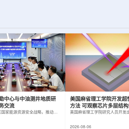
为了实现DES，
化图，这是一个基于物理学原理的人工
极其灵敏的5.7亿
智能框架，它整合了实验数据、模拟和
m，并将其安装在位
高性能计算，用于预测微小缺陷如何影
美国国家科学基金
响微电子器件的性能和寿命。(图片由
文台的布兰科4米望
ChatGPT 提供。)微电子器件广泛用于
r Hahn/费米国家
智能手机、笔记本电脑、安全通信和人
工...
勘中心与中油测井地质研
美国麻省理工学院开发超
务交流
方法 可观察芯片多层结
实国家能源资源安全战略，推动油
美国麻省理工学院研究人员开发
地质勘查技术互融互通，促进跨行
在多层材料中传递的新方法，可
享与关键技术联合攻关，近日，中
算机芯片等电子器件内部的热流
2026-08-06