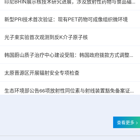
印尼BRIN展示核技术研究进展，涉及放射性药物与食品辐照应用
新型PRI技术首次验证：现有PET药物可成像组织微环境
光子束实验首次观测到反K介子原子核
韩国蔚山质子治疗中心建设受阻：韩国政府拨款方式调整影响项目推进
太原晋源区开展辐射安全专项检查
韩国忠清北道上半年农水产品放射性检测结果达
生态环境部公告66项放射性同位素与射线装置豁免备案证明文件
查看更多 >