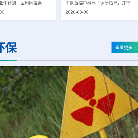
业化计划，医用同位素
率队莅临中科离子调研指导，并举行
(Lu-177)被列为首个商业化目
座谈交流。市人大常委会副主任雍凤
06
2026-08-06
韩国水力与原子能公司表
山，市政协秘书长苏祥、市产投集团
先实现Lu-177商业化生
董事长江鑫、市政协教科卫体委主任
还可能将产品范围扩大至
张晓峰、市工信局副局长郭梅参加。
氚-3和氦-3等同位素。Lu-
中国科学院合肥物质科学研究院副院
当前全球放射性药物市场中应
长宋云涛，中科离子董事长刘璐，总
环保
治疗性放射性同位素，可用
经理陈永华，副总经理丁开忠、李
查看更多 >
癌、神经内分泌肿瘤等疾病
俊、光若怀陪同。韩冰一行详细了解
性药物。此前，韩国所需
中科离子产业布局、经营情况，重点
7完全依赖进口。由于其半衰
围绕核医疗及高端装备关键技术突
.6天，从生产、运输到药物
破、成果转化落地及产业化发展等方
给药...
面开...