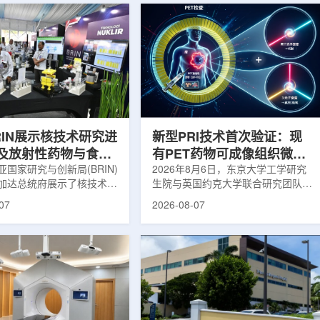
RIN展示核技术研究进
新型PRI技术首次验证：现
及放射性药物与食品
有PET药物可成像组织微环
用
国家研究与创新局(BRIN)
境
2026年8月6日，东京大学工学研究
加达总统府展示了核技术研
生院与英国约克大学联合研究团队宣
BRIN局长阿里夫·萨特里亚
布，已建立一种利用正电子三光子衰
07
2026-08-07
关技术属于和平利用核能范
变的新型几何成像原理，并首次成功
方向不仅包括能源，也覆盖
验证正电子素比率成像(PRI)技术。
康等领域。在健康领域，
该方法可结合现有临床PET显像剂使
正在开发用于核医学的放射性
用，有望为核医学影像提供观察组织
类药物含有放射性物质，可
微环境的新手段。利用正电子-3光子
诊断和治疗。阿里夫表示，
衰变的下一代核医学成像概念图目前
物研发对癌症识别和治疗具
临床PET扫描主要利用正电子双光子
义。在食品领域，BRIN将
湮灭过程显示药物在体内的分布和积