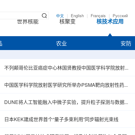
中文
|
English
|
Français
|
Русский
世界核能
核聚变
核技术应用
品
农业
安防
不列颠哥伦比亚癌症中心林国贤教授中国医学科学院放射医学研究所开展学术交流
中国医学科学院放射医学研究所举办PSMA靶向放射性药物学术报告会
DUNE将人工智能融入中微子实验，提升粒子探测与数据处理能力
日本KEK建成世界首个“量子多束利用”同步辐射光束线