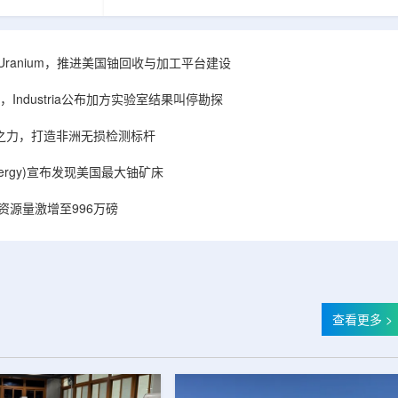
着计算机芯片尺
目旨在提升产能，支持美国海军相关关键项目，
，器件过热正成
并为公司在核能领域的后续增长提供空间和基础
统热流测量方法
设施条件。根据公司披露，新设施位于布鲁克菲
时存在局限，例
尔德帕克里奇路120号，占地约14.1087万平方英
ISA Uranium，推进美国铀回收与加工平台建设
不同材料层中的
尺。工厂建成后，将整合目前分布在康涅狄格州
难以在微小尺度
丹伯里和贝瑟尔三个地点的业务。该设施预计于
Industria公布加方实验室结果叫停勘探
..
2027年初投入使用，若最终设计和租户装修工...
心之力，打造非洲无损检测标杆
r Energy)宣布发现美国最大铀矿床
铀资源量激增至996万磅
查看更多 >