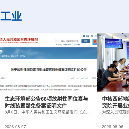
热正成为限制性能提升的重要因素。传
膨胀和宇宙结构演化。
统热流测量方法在面对真实电子器件的
费米实验室制造了一台
工业
多层结构时存在局限，例如常用的时域
像素数字相机DECa
热反射法难以区分不同材料层中的热传
于智利安第斯山脉的
输情况，红外成像等方法也难以在微小
会托洛洛山美洲际天
尺度上捕捉快速变化。为解决这一问
远镜上。(图片由Reida
题...
加速...
生态环境部公告66项放射性同位素与
中核西部地
射线装置豁免备案证明文件
究院开展业
8月6日，中华人民共和国生态环境部发布《关于
为深入贯彻落
放射性同位素与射线装置豁免备案证明文件的公
气测井与铀矿
告》。公告称，根据《放射性同位素与射线装置
业科研资源共
2026-08-07
2026-08-06