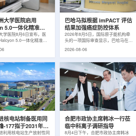
于食品保鲜，重点包括出口
累情况，但对组织缺氧等与疾病恶性
照处理。阿里夫介绍，一些
程度相关的微环境信息捕捉有限。...
.
洲大学医院启用
巴哈马拟根据 imPACT 评估
yon 5.0一体化精准放
结果加强癌症防控体系
方案
大学医院8月6日宣布，医
2026年8月5日，国际原子能机构牵
alcyon 5.0一体化精准放
头的一项国际审查显示，巴哈马在加
决方案，并开始全面用于患
强癌症治疗服务方面具备进一步提升
06
2026-08-06
该系统将高清高速图像采
空间。此次审查为该国改善癌症服务
由度患者位置校正和无标记
协调、缩短诊疗等待时间并提升患者
管理整合到同一治疗流程
治疗效果提出了路线图。巴哈马拿骚
提升图像引导放射治疗的精
玛格丽特公主医院(图片：Pelow
全性。此次实施方案以
Media/Adobe Stock)这项 imPACT
on系统软件5.0版本为基础，集
评估由国际原子能机构、世界卫生组
率锥形束CT成像系统
织/泛美卫生组织和国际癌症研究机
Sight、六自由度患者定位台
构共同开展，应巴哈马卫生与健康部
ic Couch，以及表面引导放
请求进行，重点评估该国癌症防控能
IDENTIFY。亚洲大学医
力和实际需求。6月9日至11日，专
院是韩国首...
家组访...
进核电站制备医用同
合肥市政协主席韩冰一行莅
-177拟于2031年商
临中科离子调研指导
产
进利用核电站生产放射性同
8月4日下午，合肥市政协主席韩冰