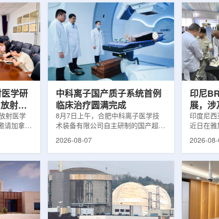
射医学研
中科离子国产质子系统首例
印尼B
向放射性
临床治疗圆满完成
展，涉
院放射医学
8月7日上午，合肥中科离子医学技
辐照应
印度尼西亚
邀请加拿大
术装备有限公司自主研制的国产超导
近日在雅
症中心林国
回旋质子治疗系统，在合肥离子医学
究成果。
2026-08-07
2026-08-
腺癌诊断与
中心完成首例临床试验受试者治疗。
表示，相
原靶向放射
这是国内首台国产超导回旋质子放射
畴，应用
。报告会采
治疗系统的重要突破。本例受试者为
粮食和健
，放射所部
肺癌患者。试验所用的超导质子治疗
BRIN
。林国贤教
系统，搭载中科离子自主研发的
药物。这
放射性药物
SC240超导回旋加速器，具有超大照
用于癌症
表135余
射野、360°全周束流配送能力。治
放射性药
交30余项
疗全程依托多模融合4D图像引导精
有重要意