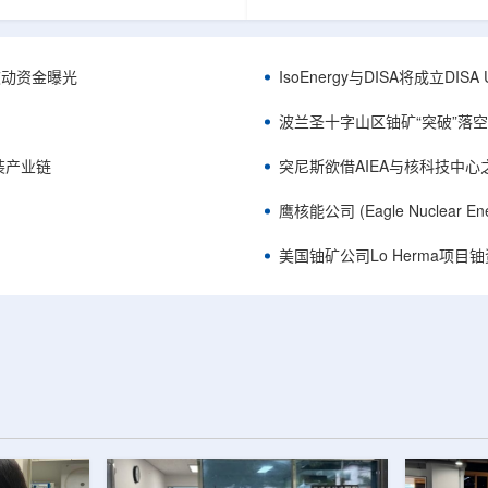
心党委书记王乐力带队赴中油测井
成果已发表于《自然通讯》。随
开展专项技术交流研讨。会上，中
寸不断缩小、功率密度持续提高
究院党委书记万金彬系统介绍了国
为限制性能提升的重要因素。传
套装备、井下探测、岩石物理实
在面对真实电子器件的多层结构
™获被动资金曝光
IsoEnergy与DISA将成立D
解释、深井探测及多源地质数据解
如常用的时域热反射法难以区分
体系，并结合实战案例分享了含油
热传输情况，红外成像等方法也
波兰圣十字山区铀矿“突破”落空，
经验。王乐力介绍了西部中...
上捕捉快速变化。为解决这一问题.
装产业链
突尼斯欲借AIEA与核科技中
鹰核能公司 (Eagle Nuclea
美国铀矿公司Lo Herma项目