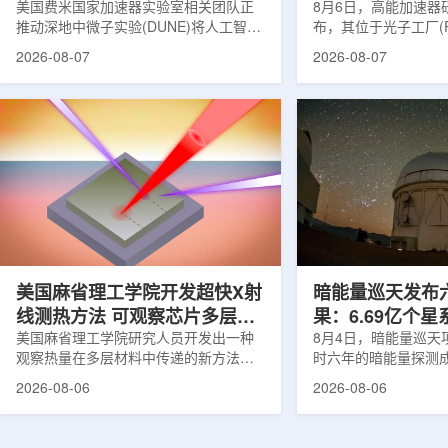
理能力
美国费米国家加速器实验室相关团队正
8月6日，高能加速器研
推动深地中微子实验(DUNE)将人工智能
布，其位于光子工厂(
和机器学习工具融入实验设计、探测器
装置的BL-11A和BL
2026-08-07
2026-08-07
运行与数据分析流程，以提升中微子相
界首个量子多束利用
互作用识别、事件分类和探测器管理能
射线与软X射线两束
力。DUNE位于长基线中微子设施，目
介绍，BL-11A和BL
前已开始安装大型中微子探测器模块的
基础设施网络合作建
结构元件。该实验由近探测器和远探测
联合使用机构及联合
器组成：近探测器位于费米实验室，远
心的同步辐射装置组
探测器设在南达科他州桑福德地下研究
教育基础设施。新光
设施地下约1英里处。两个探测器都将采
于，可在同一实验条
用液氩时间投影室技术，用于记录中微
线和软X射线，完成
子...
观...
美国麻省理工学院开发超快X射
暗能量巡天发布
线测热方法 可观察芯片多层结
果：6.69亿个
构热传递
美国麻省理工学院研究人员开发出一种
束宇宙加速膨胀
8月4日，暗能量巡天项
观察热量在多层材料中传递的新方法，
时六年的暗能量探测
可用于精确测量计算机芯片等电子器件
形成18篇相关论文，基于
2026-08-06
2026-08-06
内部的热流变化。相关研究成果已发表
年间获取的近30万张
于《自然通讯》。随着计算机芯片尺寸
6.69亿个星系、数千
不断缩小、功率密度持续提高，器件过
多颗超新星的信息，