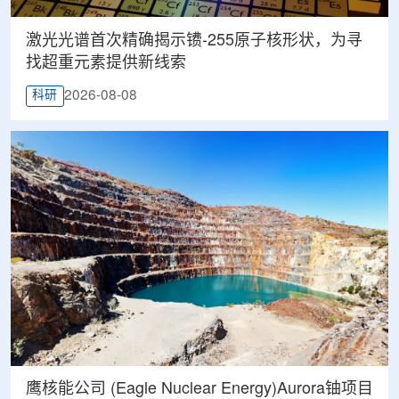
激光光谱首次精确揭示镄-255原子核形状，为寻
找超重元素提供新线索
2026-08-08
科研
鹰核能公司 (Eagle Nuclear Energy)Aurora铀项目