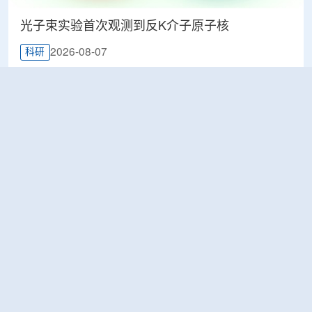
光子束实验首次观测到反K介子原子核
2026-08-07
科研
韩国忠清北道上半年农水产品放射性检测结果达
标