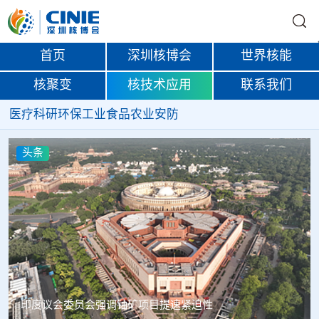
首页
深圳核博会
世界核能
核聚变
核技术应用
联系我们
医疗
科研
环保
工业
食品
农业
安防
头条
中核辐智正式设立 中国同辐持股90%打通核医疗全产业链