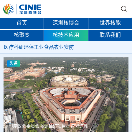
首页
深圳核博会
世界核能
核聚变
核技术应用
联系我们
医疗
科研
环保
工业
食品
农业
安防
头条
中核辐智正式设立 中国同辐持股90%打通核医疗全产业链