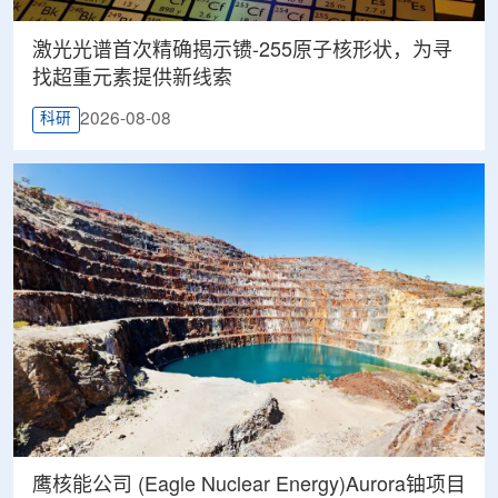
激光光谱首次精确揭示镄-255原子核形状，为寻
找超重元素提供新线索
2026-08-08
科研
鹰核能公司 (Eagle Nuclear Energy)Aurora铀项目