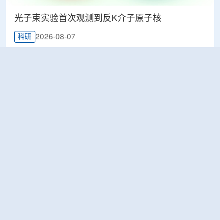
光子束实验首次观测到反K介子原子核
2026-08-07
科研
韩国忠清北道上半年农水产品放射性检测结果达
标