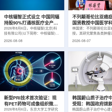
在肿瘤退缩、患者体重变化等情况
者和护理人员而言存在理
下，既往影像可能难以完全反映治疗
度。雷莫·乔治博士LifeNuc
当天的实际...
UAB...
中核辐智正式设立 中国同辐
不列颠哥伦比亚癌
持股90%打通核医疗全产业
国贤教授中国医学
链
2026年8月6日，中核辐智(北京)科
射医学研究所开展
林国贤：不列颠哥伦比亚
技有限公司(以下简称：中核辐智)正
授，其研究聚焦各类肿瘤
式设立。公司由中国同辐股份有限公
射性药物开发，迄今已主
2026-08-08
2026-08-07
司(以下简称：中国同辐)与中核(浙
表135余篇同行评议期刊
江)科创有限公司(以下简称：中核浙
30余项放射性药物相关
创)共同出资组建，中国同辐持股
完成自研7款放射性药物
90%，中核浙创持股10%。中核辐智
化，用于多种肿瘤诊疗。
将承接中国同辐核医学发展中心业
林国贤教授基于其团队多
务，锚定智慧核医疗赛道深耕布局。
索，系统梳理了针对前列
公司以智慧核医学物联系统为核心载
PSMA的核药相关研究进
体，打通核医疗全产业链条，构建智
18标记PSMA靶向PET
慧核医学系统+核药+装备+服务协同
设计与临床优势;二是通
发展模式，推动业务从单一产品供给
分子结构，大幅提高Lu-1
向全价值链整合...
疗性核药的肿瘤靶向性，..
新型PRI技术首次验证：现
韩国蔚山质子治疗
有PET药物可成像组织微环
受阻：韩国政府拨
境
2026年8月6日，东京大学工学研究
整影响项目推进
韩国蔚山质子治疗中心建