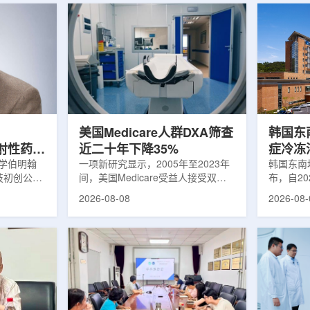
美国Medicare人群DXA筛查
韩国东
出放射性药物
近二十年下降35%
症冷冻
大学伯明翰
一项新研究显示，2005年至2023年
100例
韩国东南
科技初创公司
间，美国Medicare受益人接受双能X
布，自2
字化平台
射线吸收测定(DXA)检查的比例明显
以来，中
2026-08-08
2026-08-
助接受放射性
下降，降幅达35%。DXA常用于骨密
术，共为
院后理解并
度检测和骨质疏松相关筛查，研究结
冷冻消融
性药物疗法
果提示，不同人群之间的筛查可及性
法。治疗
癌细胞，在
差异正在扩大。研究人员分析了超过
成像引导
伤的同时发
500万名Medicare受益人的理赔数
瘤部位，
应用范围扩
据。结果显示，DXA使用率从2005
的超低温
要阅读并执
年的每10万名受益人7255次，下降
死。由于
这对部分患
至2023年的每10万名受益人4690
作用，该