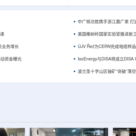
项目位于俄勒冈—内华达边境，按S-K
能及在Jharkhand、Rajasthan、C
cated资源3275万磅、inferred
建项目将产量翻倍，但委员会认
司已递交许可申请，计划打47个
——NPCIL未来十年装机大增，
.7万英尺的预可研钻探，待联邦与
将拉长进口燃料战略敏感期。目前
中广核达胜携手浙江嘉广束 打
工，预计2027年下半年完成预可
25GWe年需U3O8约5400吨，U
ukuskokon Professional
30%，须靠加速国产与多元化供
传递
美国橡树岭国家实验室推进新工
大与BBA USA、SLR I...
赖。委员会支持UCIL与NTPC
海外铀...
关业务增长
ÚJV Řež为CERN完成电缆
™获被动资金曝光
IsoEnergy与DISA将成立D
波兰圣十字山区铀矿“突破”落空，