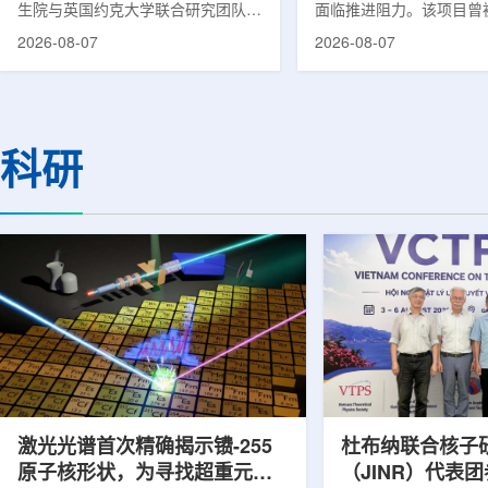
生院与英国约克大学联合研究团队宣
面临推进阻力。该项目曾
布，已建立一种利用正电子三光子衰
韩国东南部区域癌症治疗
2026-08-07
2026-08-07
变的新型几何成像原理，并首次成功
环节，但由于政府医疗财
验证正电子素比率成像(PRI)技术。
发生变化，单独获得大规
该方法可结合现有临床PET显像剂使
的难度明显上升。据蔚山
用，有望为核医学影像提供观察组织
消息，蔚山市已于去年3
微环境的新手段。利用正电子-3光子
治疗中心建设可行性研究
科研
衰变的下一代核医学成像概念图目前
制定服务，并开始争取国
临床PET扫描主要利用正电子双光子
过，韩国保健福祉部回复
湮灭过程显示药物在体内的分布和积
独为蔚山市提供大型项目
累情况，但对组织缺氧等与疾病恶性
前，蔚山市曾计划通过建
程度相关的微环境信息捕捉有限。...
中心，构建癌症患者可在
手术...
激光光谱首次精确揭示镄-255
杜布纳联合核子
原子核形状，为寻找超重元素
（JINR）代表