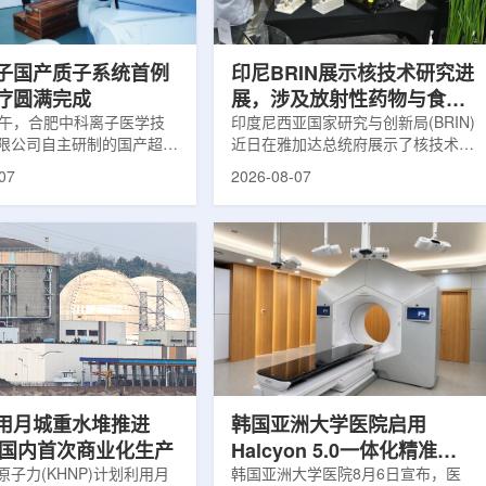
围正常组织的损伤，并促进
一款特异性结合CAⅨ的肾癌小分子
恢复。据该中心介绍，目前
诊断核药，适用于疑似或确认转移性
患者中，肝...
肾透明细胞癌(cl...
子国产质子系统首例
印尼BRIN展示核技术研究进
疗圆满完成
展，涉及放射性药物与食品
上午，合肥中科离子医学技
辐照应用
印度尼西亚国家研究与创新局(BRIN)
限公司自主研制的国产超导
近日在雅加达总统府展示了核技术研
治疗系统，在合肥离子医学
究成果。BRIN局长阿里夫·萨特里亚
07
2026-08-07
首例临床试验受试者治疗。
表示，相关技术属于和平利用核能范
首台国产超导回旋质子放射
畴，应用方向不仅包括能源，也覆盖
的重要突破。本例受试者为
粮食和健康等领域。在健康领域，
。试验所用的超导质子治疗
BRIN正在开发用于核医学的放射性
载中科离子自主研发的
药物。这类药物含有放射性物质，可
0超导回旋加速器，具有超大照
用于癌症诊断和治疗。阿里夫表示，
60°全周束流配送能力。治
放射性药物研发对癌症识别和治疗具
托多模融合4D图像引导精
有重要意义。在食品领域，BRIN将
能实现动态适配、精准治
核技术用于食品保鲜，重点包括出口
运行平稳低噪，治疗控制软
水果的辐照处理。阿里夫介绍，一些
进口国要...
用月城重水堆推进
韩国亚洲大学医院启用
77国内首次商业化生产
Halcyon 5.0一体化精准放
子力(KHNP)计划利用月
射治疗方案
韩国亚洲大学医院8月6日宣布，医