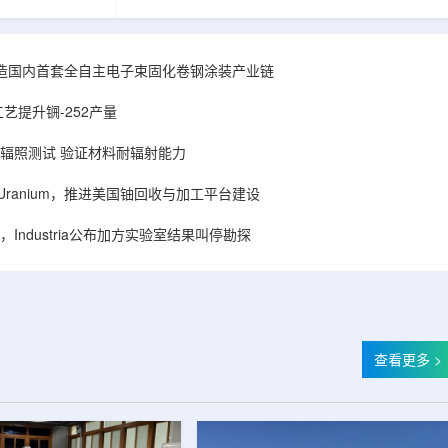
hhattisgarh新
安全和防护管理办法》第五十四条有关规定，现
为该时间表偏晚
将各省级生态环境主管部门报送的、已获得豁免
采矿集群若延期
备案证明文件的活动，以及活动中涉及的射线装
PHWR机组约
置、放射源或非密封放射性物质予以公告。随公
造国内首套全自主电子束固化卷钢涂装产业链
CIL仅能满足约
告发布的汇总表共列出66项备案记录，涉及山
应降低进口依
东、天津、上海、河北、四川、甘肃、安徽、河
艺提升锎-252产量
组建合资企业参股
南、辽宁等地相关单位。备案内容涵盖...
样品辐照测试 验证材料耐辐射能力
ISA Uranium，推进美国铀回收与加工平台建设
Industria公布加方实验室结果叫停勘探
查看更多 >