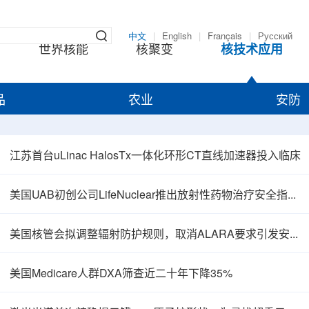
中文
|
English
|
Français
|
Русский
世界核能
核聚变
核技术应用
品
农业
安防
江苏首台uLinac HalosTx一体化环形CT直线加速器投入临床
美国UAB初创公司LifeNuclear推出放射性药物治疗安全指导平台TheraGuide
美国核管会拟调整辐射防护规则，取消ALARA要求引发安全争议
美国Medicare人群DXA筛查近二十年下降35%