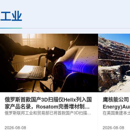
基础设施网络合作建设。该网络由大学
LEPS2/Solenoi
联合使用机构及联合使用、联合研究中
束实验观测到含有反
工业
心的同步辐射装置组成，定位为科研和
一成果为确认反K介
教育基础设施。新光束线的主要特点在
了新的实验证据，也
于，可在同一实验条件下同时使用硬X射
质和中性子星内部结
线和软X射线，完成过去需要分别开展的
索。研究团队在日本
观...
射设施SP...
俄罗斯首款国产3D扫描仪Helix列入国
鹰核能公司 (E
家产品名录，Rosatom完善增材制造
Energy)
技术链
俄罗斯联邦工业和贸易部已将首款国产3D扫描仪
研钻探
在美国重建本土
RangeVision Helix列入俄罗斯电子产品统一注册
Nuclear En
名录，以及经确认的俄罗斯制造工业产品名录。
measured+
2026-08-08
2026-08-08