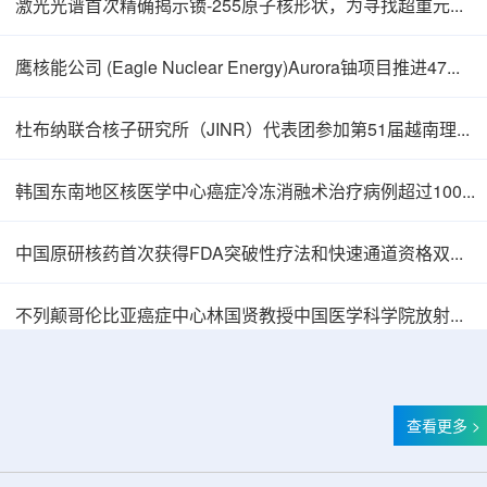
激光光谱首次精确揭示镄-255原子核形状，为寻找超重元素提供新线索
鹰核能公司 (Eagle Nuclear Energy)Aurora铀项目推进47孔预可研钻探
杜布纳联合核子研究所（JINR）代表团参加第51届越南理论物理会议
韩国东南地区核医学中心癌症冷冻消融术治疗病例超过100例
中国原研核药首次获得FDA突破性疗法和快速通道资格双重认定
中核辐智正式设立 中国同辐持股90%打通核医
不列颠哥伦比亚癌症中心林国贤教授中国医学科学院放射医学研究所开展学术交流
查看更多 >