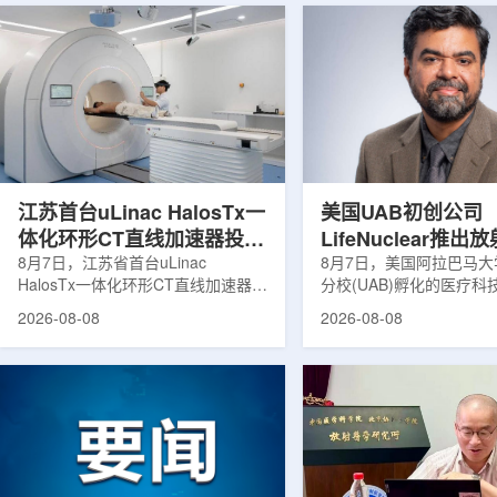
江苏首台uLinac HalosTx一
美国UAB初创公司
体化环形CT直线加速器投入
LifeNuclear推
临床
8月7日，江苏省首台uLinac
治疗安全指导平台
8月7日，美国阿拉巴马
HalosTx一体化环形CT直线加速器在
分校(UAB)孵化的医疗
TheraGuide
南京医科大学第三附属医院(常州二
LifeNuclear宣布推出数
2026-08-08
2026-08-08
院)正式投入临床应用。该设备将诊
TheraGuide，用于帮
断级CT与环形加速器集成于同一平
药物癌症治疗的患者在出
台，推动区域肿瘤放射治疗由传统分
遵循辐射安全指导。放射
步定位向同台实时模式转变。放射治
通过使用放射性药物靶向
疗是肿瘤治疗的重要方式之一。传统
尽量减少周围健康组织损
分体式放疗流程中，患者通常需要在
挥治疗作用。随着该疗法
CT室与治疗室之间转运，治疗计划
大，患者在治疗后通常需
也多依据此前采集的静态影像制定。
行较为复杂的书面说明，