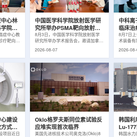
解和操作难
次。相关研究已发表于
减少对周
lear由
《Osteoporosis International》。下
术后较快
降幅度在人群之间并不均衡。...
接受治疗的
症中心林
中国医学科学院放射医学研
中科离
科学院放
究所举办PSMA靶向放射性
临床治
学术交流
癌症中心教
药物学术报告会
8月3日，中国医学科学院放射医学
8月7日
诊疗靶向放
研究所举办学术报告会，邀请加拿大
术装备有
导/参与发
温哥华不列颠哥伦比亚癌症中心林国
回旋质子
2026-08-07
2026-08-
论文，提交
贤教授作题为《用于前列腺癌诊断与
中心完成
专利申请，
治疗的前列腺特异性膜抗原靶向放射
这是国内
的临床转
性药物开发》的学术报告。报告会采
治疗系统
报告会上，
取线上线下结合方式举行，放射所部
肺癌患者
年的前沿探
分科研人员和研究生参加。林国贤教
系统，搭
腺癌靶点
授长期从事肿瘤诊疗靶向放射性药物
SC24
展：一是F-
开发研究，已主导或参与发表135余
射野、3
显像剂的分子
篇同行评议期刊论文，提交30余项
疗全程依
过理性优化
放射性药物相关专利申请，并完成7
准定位，
77标记治
款自研放射性药物的临床转化，应用
疗。设备
.
于多...
件运...
中心建设
Oklo格罗夫斯同位素试验反
韩国利
款方式调
应堆实现首次临界
Lu-1
设项目近日
美国先进核技术公司奥克洛(Oklo)8
韩国水力原