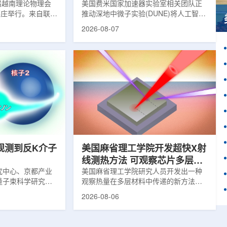
1届越南理论物理会
理能力
美国费米国家加速器实验室相关团队正
南芽庄举行。来自联合
推动深地中微子实验(DUNE)将人工智能
验室和信息技术实
和机器学习工具融入实验设计、探测器
2026-08-07
代表团参会，与越
运行与数据分析流程，以提升中微子相
国、巴基斯坦、俄
互作用识别、事件分类和探测器管理能
和日本等国家和地
力。DUNE位于长基线中微子设施，目
展交流。本届会议议
前已开始安装大型中微子探测器模块的
物理、凝聚态物理
结构元件。该实验由近探测器和远探测
物理前沿方向，同
器组成：近探测器位于费米实验室，远
物理、分子物理、
探测器设在南达科他州桑福德地下研究
、生物材料和生物
设施地下约1英里处。两个探测器都将采
广泛的议程...
用液氩时间投影室技术，用于记录中微
子...
观测到反K介子
美国麻省理工学院开发超快X射
线测热方法 可观察芯片多层结
究中心、京都产业
构热传递
美国麻省理工学院研究人员开发出一种
量子束科学研究中
观察热量在多层材料中传递的新方法，
大学、中国近代物
可用于精确测量计算机芯片等电子器件
2026-08-06
究所、京都大学、
内部的热流变化。相关研究成果已发表
拿大萨斯喀彻温大
于《自然通讯》。随着计算机芯片尺寸
成的
不断缩小、功率密度持续提高，器件过