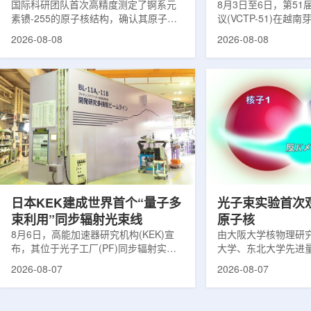
提供新线索
国际科研团队首次高精度测定了锕系元
南理论物理会议
8月3日至6日，第5
素镄-255的原子核结构，确认其原子核
议(VCTP-51)在越
呈明显的长椭球形，类似橄榄球。这项
核研究所理论物理实
2026-08-08
2026-08-08
研究发表于《物理评论快报》，由德国
验室的科研人员组成
美因茨约翰内斯·古腾堡大学、亥姆霍兹
南、德国、印度、中
美因茨研究所、瑞典哥德堡大学等18家
罗斯、台湾、菲律宾
机构合作完成。研究结果不仅修正了以
区的170余名学者开
往标准数据表中部分不合理的核性质数
题覆盖高能物理、核
值，也为现代原子核理论模型提供了关
和宇宙学等多个理论
键实验验证。镄是自然界中不存在的人
时涉及超越标准模型
工合成重元素，镄-255含有100个质子
量子光学与量子信息
和155个中子，实验获取极为困难。研究
分子等交叉研究领域。
团...
日本KEK建成世界首个“量子多
光子束实验首次
束利用”同步辐射光束线
原子核
8月6日，高能加速器研究机构(KEK)宣
由大阪大学核物理研
布，其位于光子工厂(PF)同步辐射实验
大学、东北大学先进
装置的BL-11A和BL-11B光束线已建成世
心、高丽大学、岐阜
2026-08-07
2026-08-07
界首个量子多束利用光束线，可实现硬X
理研究所、理化学研
射线与软X射线两束光束的同步利用。据
台湾中央研究院和加
介绍，BL-11A和BL-11B由同步辐射学术
学等机构研究人员组