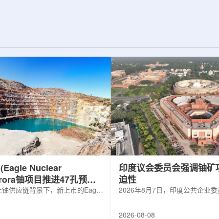
d合作组，首次利用光子
热正成为限制性能提升的重要因素。传
K介子的原子核。这
统热流测量方法在面对真实电子器件的
子原子核的存在提供
多层结构时存在局限，例如常用的时域
为理解高密度核物
热反射法难以区分不同材料层中的热传
构提供了重要线
输情况，红外成像等方法也难以在微小
兵库县大型同步辐
尺度上捕捉快速变化。为解决这一问
题...
agle Nuclear
印度议会委员会强调铀矿
Aurora铀项目推进47孔预可
迫性
铀供应链背景下，新上市的Eagle
2026年8月7日，印度公共企业
ergy Corp.凭借其号称全美最大常规
扩能进展的报告中指出，印度铀
indicated铀矿藏进入行业视野。其旗
需加速。DAE承诺UCIL到203
2026-08-08