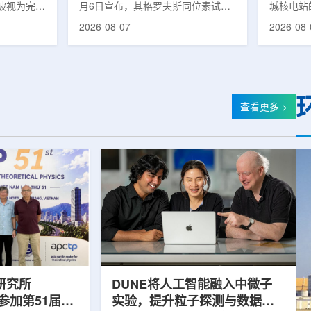
被视为完善
月6日宣布，其格罗夫斯同位素试验
城核电站
体系的关键
反应堆已在低功率状态下实现可控自
生产用于
2026-08-07
2026-08-
政支持方向
持核链式反应，达到首次临界。这一
镥-177
模国家拨款
进展距离该项目破土动工不到一年。
进口该原
市8月6日
格罗夫斯同位素试验反应堆设施(图
企业如Cel
月完成质子
片：格罗夫斯)格罗夫斯低功率试验
了成本压
及基本规划
反应堆位于美国得克萨斯州洛克哈
内普遍认
家拨款。不
特，是美国能源部反应堆试点计划下
元化的供
查看更多 >
称，难以单
首个在私人土地上实现临界的反应
计划的首
资金。此
堆。根据奥克洛介绍，该设施从未开
化生产，
设质子治疗
发土地起步建设，完成了土建开挖、
产，并在
区域内完成
工程建设、组件制造或采购、燃料配
后，韩国
置及...
围至钴...
研究所
DUNE将人工智能融入中微子
团参加第51届越
实验，提升粒子探测与数据处