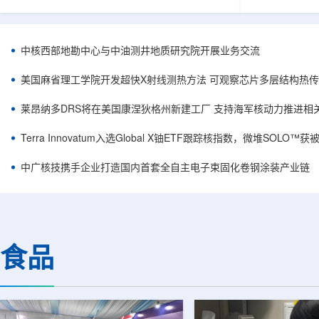
相关登记依据俄罗斯政府第878号和第719号决议
舰Aurora铀
完成。至此，Helix成为俄罗斯首款、也是目前唯
1300标准含indi
一被纳入上述国家注册名录的3D扫描仪。
498万磅。公
RangeVision Helix由俄罗斯国家原子能公司增材
孔、总进尺约2
中核西部地勘中心与中油测井地质研究院开展业务交流
制造合作伙伴RangeVision研发制造。自2025年
州审批通过后开
以来，该公司成为唯一纳入俄罗斯国家原子能公
研。技术端近期增补Y
美国麻省理工学院开发超快X射线测热方法 可观察芯片多层结构热
司增材制造生态系统的俄罗斯3D扫描...
Services，并扩
莱昂纳多DRS将在美国康涅狄格州新建工厂 支持海军核动力推进相
Terra Innovatum入选Global X铀ETF跟踪核指数，微堆SOLO
中广核技携手企业打造国内首套全自主电子束固化卷钢涂装产业链
食品