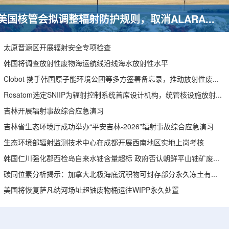
美国核管会拟调整辐射防护规则，取消ALARA要求引发安全争议
太原晋源区开展辐射安全专项检查
韩国将调查放射性废物海运航线沿线海水放射性水平
Clobot 携手韩国原子能环境公团等多方签署备忘录，推动放射性废物安全管理多机型机器人示范
Rosatom选定SNIIP为辐射控制系统首席设计机构，统管核设施放射仪表标准化与进口替代保障
吉林开展辐射事故综合应急演习
吉林省生态环境厅成功举办“平安吉林-2026”辐射事故综合应急演习
生态环境部辐射监测技术中心在成都开展西南地区实地上岗考核
韩国仁川强化郡西检岛自来水铀含量超标 政府否认朝鲜平山铀矿废水影响
碳同位素分析揭示：加拿大北极海底沉积物可封存部分永久冻土有机碳
美国将恢复萨凡纳河场址超铀废物桶运往WIPP永久处置