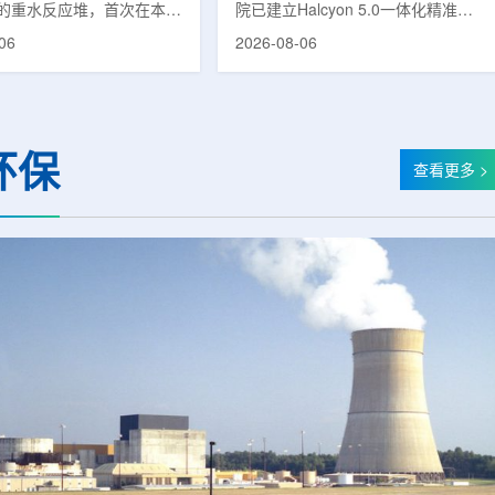
的重水反应堆，首次在本土
院已建立Halcyon 5.0一体化精准放
癌症治疗的放射性同位素
射治疗解决方案，并开始全面用于患
06
2026-08-06
(Lu-177)。目前韩国完全依赖
者治疗。该系统将高清高速图像采
料，这给当地的放射性药物
集、六自由度患者位置校正和无标记
lbion和FutureChem带来
实时运动管理整合到同一治疗流程
力和供应不稳定因素。行业
中，用于提升图像引导放射治疗的精
为国内生产将有助于构建多
准度和安全性。此次实施方案以
环保
应链并缩短运输时间。此次
Halcyon系统软件5.0版本为基础，集
查看更多 >
要目标是实现镥-177的商业
成高分辨率锥形束CT成像系统
预计在2028年进行试生
HyperSight、六自由度患者定位台
2031年开始全面量产。之
Dynamic Couch，以及表面引导放
水力原子力还将扩大生产范
射治疗系统IDENTIFY。亚洲大学医
院表示，该院是韩国首...