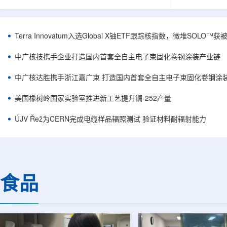
安全和防护管理办法》第五十四条有关规定，现
核西部地勘中
将各省级生态环境主管部门报送的、已获得豁免
地质研究院，
备案证明文件的活动，以及活动中涉及的射线装
油测井地质研
置、放射源或非密封放射性物质予以公告。随公
内油气测井成
Terra Innovatum入选Global X铀ETF跟踪核指数，微堆SOLO
告发布的汇总表共列出66项备案记录，涉及山
验、智能测井
东、天津、上海、河北、四川、甘肃、安徽、河
析等成熟技术
中广核技携手企业打造国内首套全自主电子束固化卷钢涂装产业链
南、辽宁等地相关单位。备案内容涵盖...
气盆地铀矿勘查
中广核达胜携手浙江嘉广束 打造国内首套全自主电子束固化卷钢涂
美国橡树岭国家实验室推进新工艺提升锎-252产量
ÚJV Řež为CERN完成电缆样品辐照测试 验证材料耐辐射能力
食品