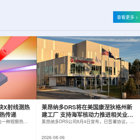
查看更多 >
快X射线测热
莱昂纳多DRS将在美国康涅狄格州新
构热传递
建工厂 支持海军核动力推进相关业务
出一种观察热量
增长
莱昂纳多DRS公司8月4日宣布，已签署协议，将
用于精确测量计
在美国康涅狄格州布鲁克菲尔德新建一座工厂，
变化。相关研究
用于扩大并整合其海军电力系统业务运营。该项
2026-08-06