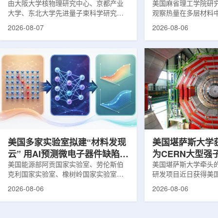
由大阪大学核物理研究中心、京都产业
构热传递
美国麻省理工学院研
大学、东北大学先进量子束科学研究中
观察热量在多层材料
心、高丽大学、岐阜大学、中国近代物
可用于精确测量计算
2026-08-07
2026-08-06
理研究所、理化学研究所、京都大学、
内部的热流变化。相
台湾中央研究院和加拿大萨斯喀彻温大
于《自然通讯》。随
学等机构研究人员组成的
不断缩小、功率密度
LEPS2/Solenoid合作组，首次利用光子
热正成为限制性能提
束实验观测到含有反K介子的原子核。这
统热流测量方法在面
一成果为确认反K介子原子核的存在提供
多层结构时存在局限
了新的实验证据，也为理解高密度核物
热反射法难以区分不
质和中性子星内部结构提供了重要线
输情况，红外成像等
索。研究团队在日本兵库县大型同步辐
尺度上捕捉快速变化
射设施SP...
题...
美国多家实验室拟建“材料发现
美国堪萨斯大学
云” 用AI预测微电子器件缺陷影
为CERN大型强
响
美国能源部阿贡国家实验室、劳伦斯伯
新一代探测器
美国堪萨斯大学牵头
克利国家实验室、橡树岭国家实验室和
研发项目近日获得美
西北大学的研究人员正计划开发材料发
性研究的既定计划(DOE
2026-08-06
2026-08-06
现云平台，利用基于物理学原理的人工
助。该项目资助金额为
智能框架，预测微小缺陷如何影响微电
于为欧洲核子研究中心(
子器件的性能和寿命。材料发现云可视
对撞机(LHC)上的紧