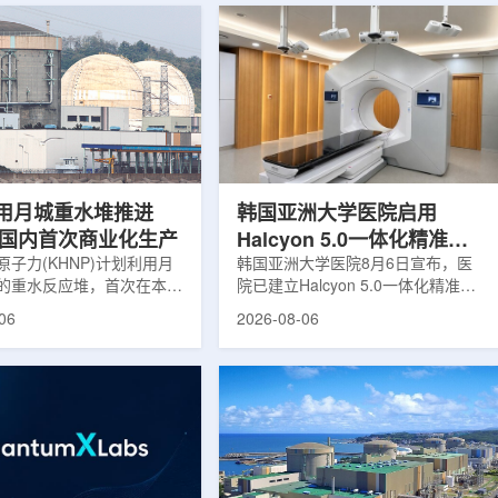
用月城重水堆推进
韩国亚洲大学医院启用
77国内首次商业化生产
Halcyon 5.0一体化精准放
子力(KHNP)计划利用月
射治疗方案
韩国亚洲大学医院8月6日宣布，医
的重水反应堆，首次在本土
院已建立Halcyon 5.0一体化精准放
癌症治疗的放射性同位素
射治疗解决方案，并开始全面用于患
06
2026-08-06
(Lu-177)。目前韩国完全依赖
者治疗。该系统将高清高速图像采
料，这给当地的放射性药物
集、六自由度患者位置校正和无标记
lbion和FutureChem带来
实时运动管理整合到同一治疗流程
力和供应不稳定因素。行业
中，用于提升图像引导放射治疗的精
为国内生产将有助于构建多
准度和安全性。此次实施方案以
应链并缩短运输时间。此次
Halcyon系统软件5.0版本为基础，集
要目标是实现镥-177的商业
成高分辨率锥形束CT成像系统
预计在2028年进行试生
HyperSight、六自由度患者定位台