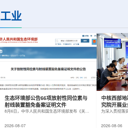
化图，这是一个基于物理学原理的人工
(CMS)设计和建造
智能框架，它整合了实验数据、模拟和
器(HL-ZDC)。该
工业
高性能计算，用于预测微小缺陷如何影
萨斯大学物理与天文系
响微电子器件的性能和寿命。(图片由
和堪萨斯大学杰出教授
ChatGPT 提供。)微电子器件广泛用于
共同领导。其中，默里
智能手机、笔记本电脑、安全通信和人
亮度零度量能器升级项
工...
生态环境部公告66项放射性同位素与
中核西部地
射线装置豁免备案证明文件
究院开展业
8月6日，中华人民共和国生态环境部发布《关于
为深入贯彻落
放射性同位素与射线装置豁免备案证明文件的公
气测井与铀矿
告》。公告称，根据《放射性同位素与射线装置
业科研资源共
2026-08-07
2026-08-06