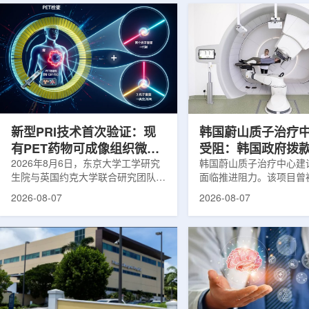
新型PRI技术首次验证：现
韩国蔚山质子治疗
有PET药物可成像组织微环
受阻：韩国政府拨
境
2026年8月6日，东京大学工学研究
整影响项目推进
韩国蔚山质子治疗中心建
生院与英国约克大学联合研究团队宣
面临推进阻力。该项目曾
布，已建立一种利用正电子三光子衰
韩国东南部区域癌症治疗
2026-08-07
2026-08-07
变的新型几何成像原理，并首次成功
环节，但由于政府医疗财
验证正电子素比率成像(PRI)技术。
发生变化，单独获得大规
该方法可结合现有临床PET显像剂使
的难度明显上升。据蔚山
用，有望为核医学影像提供观察组织
消息，蔚山市已于去年3
微环境的新手段。利用正电子-3光子
治疗中心建设可行性研究
衰变的下一代核医学成像概念图目前
制定服务，并开始争取国
临床PET扫描主要利用正电子双光子
过，韩国保健福祉部回复
湮灭过程显示药物在体内的分布和积
独为蔚山市提供大型项目