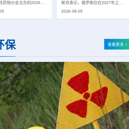
性药物分会主办的2026年
斯京表示，俄罗斯应在2027年之前
席科学家刘蕴韬
物创新发展大会在山西省太
完成国产核磁共振成像仪的研制工
05
2026-08-05
。作为中核集团核技术应用
作。米舒斯京在访问克孜勒共和国咨
台，中国同辐股份有限公司
询诊断中心期间了解了相关进展。视
称：中国同辐)在推动核医疗
察中心已安装的磁共振成像设备时，
自强与普惠民生方面发挥着
他向俄罗斯卫生部长米哈伊尔·穆拉
作用。在大会间隙，中国同
什科询问国产设备研发情况。穆拉什
环保
员、总工程师、中核集团首
科表示，相关研发工作正由俄罗斯国
查看更多 >
刘蕴韬接受记者专访时表
家原子能公司推进，并称该设备预计
同辐将加快在建医药中心投
将在明年完成。米舒斯京随后表示，
加快智慧核医学系统布局，
希望俄罗斯明年能够拥有本国研制的
城乡核医疗资源差距。同
核磁共振成像仪。该设备若按计划
完...