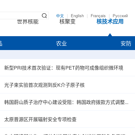
中文
|
English
|
Français
|
Русский
世界核能
核聚变
核技术应用
品
农业
安防
新型PRI技术首次验证：现有PET药物可成像组织微环境
光子束实验首次观测到反K介子原子核
韩国蔚山质子治疗中心建设受阻：韩国政府拨款方式调整影响项目推进
太原晋源区开展辐射安全专项检查