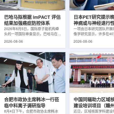
累情况，但对组织缺氧等与疾病恶性
前，蔚山市曾计划通过建
程度相关的微环境信息捕捉有限。...
中心，构建癌症患者可在
手术...
巴哈马拟根据 imPACT 评估
日本PET研究提示
结果加强癌症防控体系
神病或与神经退行
2026年8月5日，国际原子能机构牵
关
一项由日本研究团队开展
头的一项国际审查显示，巴哈马在加
像学研究显示，许多在4
强癌症治疗服务方面具备进一步提升
次出现幻觉、妄想等精神
2026-08-06
2026-08-06
空间。此次审查为该国改善癌症服务
成年人，大脑内存在与阿
协调、缩短诊疗等待时间并提升患者
及其他神经退行性疾病相
治疗效果提出了路线图。巴哈马拿骚
常沉积。研究纳入37名
玛格丽特公主医院(图片：Pelow
病患者和47名年龄匹配
Media/Adobe Stock)这项 imPACT
者。研究人员采用淀粉样蛋
评估由国际原子能机构、世界卫生组
踪剂^11C-PiB，以及tau
织/泛美卫生组织和国际癌症研究机
踪剂^18F-florzolota
构共同开展，应巴哈马卫生与健康部
脑中的β-淀粉样蛋白和ta
请求进行，重点评估该国癌症防控能
情况进行评估。结果显示
力和实际需求。6月9日至11日，专
神病患者中，β-淀粉样蛋白
家组访...
合肥市政协主席韩冰一行莅
中国同辐助力区域
临中科离子调研指导
建设培训项目（赣
8月4日下午，合肥市政协主席韩冰
赣州市肿瘤医院核
近日，区域核医学科建设