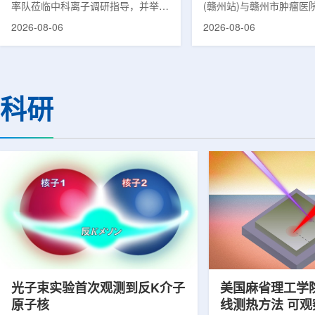
率队莅临中科离子调研指导，并举行
(赣州站)与赣州市肿瘤医
高质量建设项目同
座谈交流。市人大常委会副主任雍凤
疗高质量建设项目在赣州
2026-08-06
2026-08-06
山，市政协秘书长苏祥、市产投集团
同步启动。中华医学会核
董事长江鑫、市政协教科卫体委主任
家组以及中国同辐、原子
张晓峰、市工信局副局长郭梅参加。
表到院开展调研交流，江
中国科学院合肥物质科学研究院副院
医疗机构200余名医务人
长宋云涛，中科离子董事长刘璐，总
动仪式由赣州市肿瘤医院
科研
经理陈永华，副总经理丁开忠、李
任杨传盛主持。赣州市卫
俊、光若怀陪同。韩冰一行详细了解
会副主任傅伟、中华医学
中科离子产业布局、经营情况，重点
会主任委员汪静、赣州市
围绕核医疗及高端装备关键技术突
委书记黄兴伟出席并致辞
破、成果转化落地及产业化发展等方
示，核医学在肿瘤等重大疾病
面开...
光子束实验首次观测到反K介子
美国麻省理工学
原子核
线测热方法 可