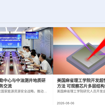
两台高亮度零度量能
困扰学术界近半个世纪的胶球存在之
项目周期为四年，由堪
谜。该发现不仅为量子色动力学理论提
教授迈克尔·默里
供了决定性验证，也表明一类全新物质
克里斯托夫·罗永
形态——纯由力构成的物质的存在。原
同时担任CMS高
子核由质子和中子组成，质子和中子又
目负责人。...
由夸克组成。夸克之间靠胶子传递强相
互...
勘中心与中油测井地质研
美国麻省理工学院开发超
务交流
方法 可观察芯片多层结
实国家能源资源安全战略，推动油
美国麻省理工学院研究人员开发
地质勘查技术互融互通，促进跨行
在多层材料中传递的新方法，可
享与关键技术联合攻关，近日，中
算机芯片等电子器件内部的热流
2026-08-06