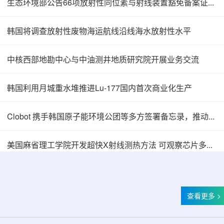
生态环境部公告66项放射性同位素与射线装置豁免备案证明文件
韩国将调查放射性废物海运航线沿线海水放射性水平
中核西部地勘中心与中油测井地质研究院开展业务交流
韩国利用月城重水堆推进Lu-177国内首次商业化生产
Clobot 携手韩国原子能环境公团等多方签署备忘录，推动放射性废物安全管理多机型机器人示范
BESIII实验首次认证胶球的存在
美国麻省理工学院开发超快X射线测热方法 可观察芯片多层结构热传递
查看更多 >