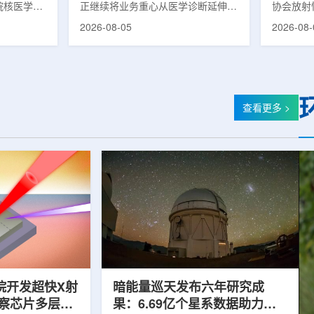
院核医学诊
正继续将业务重心从医学诊断延伸至
协会放射
步启动
集团首
市肿瘤医院
治疗领域。8月5日，三星HME美国
放射性药
2026-08-05
2026-08-
医学分会专
公司与美国放射外科公司Accuray宣
原市举行
高科相关代
布签署一份不具约束力的合作意向
的核心平
西省内各级
书，双方计划围绕基于容积成像的精
(以下简
员参会。启
准放射治疗解决方案开展合作探讨。
科技自立
核医学科主
根据意向书，双方拟研究将三星移动
压舱石的
生健康委员
CT扫描仪BodyTom与Accuray机器
辐党委委
查看更多 >
会核医学分
人放射外科平台CyberKnife相结合。
席科学家
肿瘤医院党
该合作方向旨在把高分辨率三维成像
示，中国
。汪静表
能力与图像引导机器人放射外科技术
产运行，
...
连接起来，使医务人员能够更准确地
持续缩小
确...
时，以...
院开发超快X射
暗能量巡天发布六年研究成
观察芯片多层结
果：6.69亿个星系数据助力约