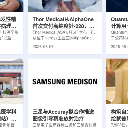
设质子治疗
发土地起步建设，完成了土建开挖、
产，并在
区域内完成
工程建设、组件制造或采购、燃料配
后，韩国
置及...
围至钴...
晚发性精
Thor Medical从AlphaOne
Quant
性病理相
首次交付高纯度钍-228，商
计算用
的核医学影
业供货启动
Thor Medical ASA 8月5日宣布，已
拟
Quantu
0岁以后首
从位于Herøya工业园的AlphaOne生
子公司Nuc
病性症状的
产设施完成首批高纯度钍-228(Th-
业计算模
2026-08-06
2026-08-
尔茨海默病
228)客户交付。这是该设施上周宣布
案，尝试
关的蛋白异
启动生产后完成的首次客户供货，也
预测，用
晚发性精神
标志着AlphaOne进入商业供应阶
算密集型
的健康对照
段。Thor Medical首席执行官Jasper
运模拟在
白PET示
Kurth表示，商业化生产意味着公司
作用，但
蛋白PET示
工业规模制造的开始，首批客户交付
伴随较长
u，对受试者大
表明公司已完成从产能建设到利用首
效率。Nuc
u蛋白积累
个工业规模工厂服务客户的过渡。公
技术，旨
，晚发性精
司称，随着产能逐步提升，将继续满
子电路，
阳性...
足靶向α疗法领域对高纯度...
学能够直
模拟。...
核医学科
三星与Accuray拟合作推进
构筑自
州站）与
图像引导精准放射治疗
绘就普
医学诊疗
培训项目
三星电子医疗器械业务和三星麦迪逊
访中国
7月28