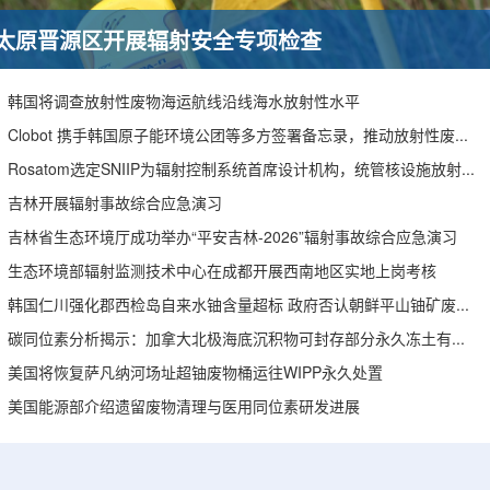
太原晋源区开展辐射安全专项检查
韩国将调查放射性废物海运航线沿线海水放射性水平
Clobot 携手韩国原子能环境公团等多方签署备忘录，推动放射性废物安全管理多机型机器人示范
Rosatom选定SNIIP为辐射控制系统首席设计机构，统管核设施放射仪表标准化与进口替代保障
吉林开展辐射事故综合应急演习
吉林省生态环境厅成功举办“平安吉林-2026”辐射事故综合应急演习
生态环境部辐射监测技术中心在成都开展西南地区实地上岗考核
韩国仁川强化郡西检岛自来水铀含量超标 政府否认朝鲜平山铀矿废水影响
碳同位素分析揭示：加拿大北极海底沉积物可封存部分永久冻土有机碳
美国将恢复萨凡纳河场址超铀废物桶运往WIPP永久处置
美国能源部介绍遗留废物清理与医用同位素研发进展