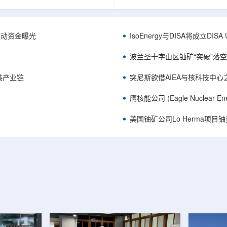
心党委书记王乐力带队赴中油测井
成果已发表于《自然通讯》。随
开展专项技术交流研讨。会上，中
寸不断缩小、功率密度持续提高
究院党委书记万金彬系统介绍了国
为限制性能提升的重要因素。传
套装备、井下探测、岩石物理实
在面对真实电子器件的多层结构
™获被动资金曝光
IsoEnergy与DISA将成立D
解释、深井探测及多源地质数据解
如常用的时域热反射法难以区分
体系，并结合实战案例分享了含油
热传输情况，红外成像等方法也
波兰圣十字山区铀矿“突破”落空，
经验。王乐力介绍了西部中...
上捕捉快速变化。为解决这一问题.
装产业链
突尼斯欲借AIEA与核科技中
鹰核能公司 (Eagle Nuclea
美国铀矿公司Lo Herma项目