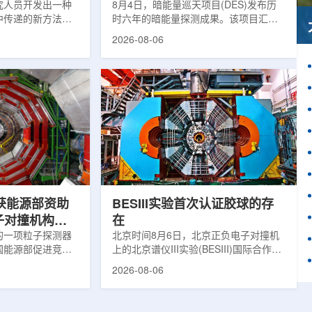
究人员开发出一种
束宇宙加速膨胀
8月4日，暗能量巡天项目(DES)发布历
中传递的新方法，
时六年的暗能量探测成果。该项目汇总
机芯片等电子器件
形成18篇相关论文，基于2013年至2019
2026-08-06
关研究成果已发表
年间获取的近30万张天文图像，记录了
着计算机芯片尺寸
6.69亿个星系、数千个星系团以及3000
持续提高，器件过
多颗超新星的信息，用于研究宇宙加速
升的重要因素。传
膨胀和宇宙结构演化。为了实现DES，
对真实电子器件的
费米实验室制造了一台极其灵敏的5.7亿
，例如常用的时域
像素数字相机DECam，并将其安装在位
同材料层中的热传
于智利安第斯山脉的美国国家科学基金
方法也难以在微小
会托洛洛山美洲际天文台的布兰科4米望
。为解决这一问
远镜上。(图片由Reidar Hahn/费米国家
加速...
获能源部资助
BESIII实验首次认证胶球的存
子对撞机构建
在
的一项粒子探测器
北京时间8月6日，北京正负电子对撞机
国能源部促进竞争
上的北京谱仪III实验(BESIII)国际合作组
 EPSCoR)资
在巴西举行的国际高能物理大会(ICHEP
2026-08-06
100万美元，将用
2026)上，以特别大会报告的形式宣布：
CERN)大型强子
经过15年的持续研究，BESIII实验建立
凑型μ子螺线管实验
了证明胶球存在的完整证据链，解开了