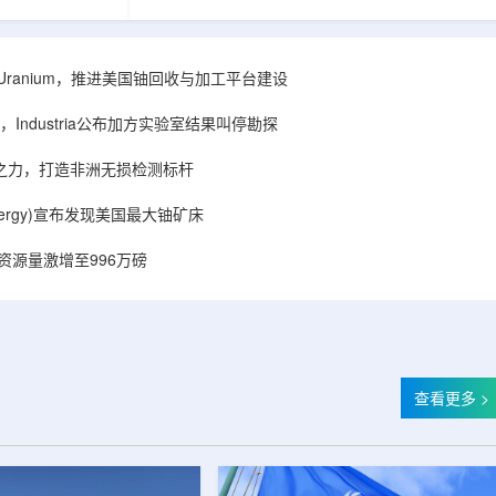
着计算机芯片尺
目旨在提升产能，支持美国海军相关关键项目，
，器件过热正成
并为公司在核能领域的后续增长提供空间和基础
统热流测量方法
设施条件。根据公司披露，新设施位于布鲁克菲
时存在局限，例
尔德帕克里奇路120号，占地约14.1087万平方英
ISA Uranium，推进美国铀回收与加工平台建设
不同材料层中的
尺。工厂建成后，将整合目前分布在康涅狄格州
难以在微小尺度
丹伯里和贝瑟尔三个地点的业务。该设施预计于
Industria公布加方实验室结果叫停勘探
..
2027年初投入使用，若最终设计和租户装修工...
心之力，打造非洲无损检测标杆
r Energy)宣布发现美国最大铀矿床
铀资源量激增至996万磅
查看更多 >