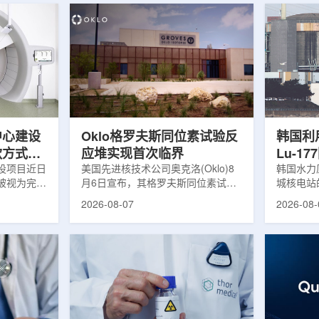
中心建设
Oklo格罗夫斯同位素试验反
韩国利
款方式调
应堆实现首次临界
Lu-1
设项目近日
美国先进核技术公司奥克洛(Oklo)8
韩国水力原
被视为完善
月6日宣布，其格罗夫斯同位素试验
城核电站
体系的关键
反应堆已在低功率状态下实现可控自
生产用于
2026-08-07
2026-08-
政支持方向
持核链式反应，达到首次临界。这一
镥-177
模国家拨款
进展距离该项目破土动工不到一年。
进口该原
市8月6日
格罗夫斯同位素试验反应堆设施(图
企业如Cel
月完成质子
片：格罗夫斯)格罗夫斯低功率试验
了成本压
及基本规划
反应堆位于美国得克萨斯州洛克哈
内普遍认
家拨款。不
特，是美国能源部反应堆试点计划下
元化的供
称，难以单
首个在私人土地上实现临界的反应
计划的首
资金。此
堆。根据奥克洛介绍，该设施从未开
化生产，