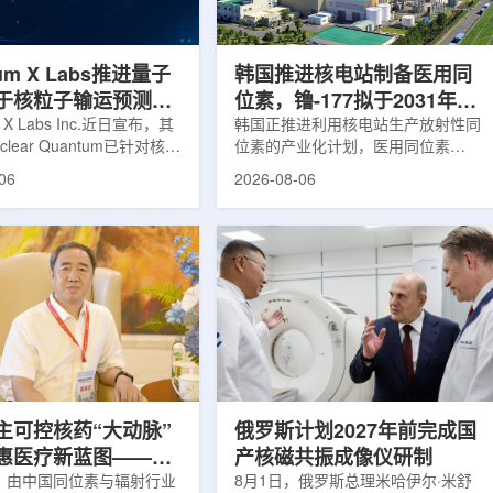
2031年开始全面量产。之
Dynamic Couch，以及表面引导放
水力原子力还将扩大生产范
射治疗系统IDENTIFY。亚洲大学医
院表示，该院是韩国首...
um X Labs推进量子
韩国推进核电站制备医用同
于核粒子输运预测模
位素，镥-177拟于2031年商
m X Labs Inc.近日宣布，其
业化生产
韩国正推进利用核电站生产放射性同
lear Quantum已针对核工
位素的产业化计划，医用同位素
拟中的一项瓶颈提出新方
镥-177(Lu-177)被列为首个商业化目
06
2026-08-06
将量子计算引入核粒子输运
标产品。韩国水力与原子能公司表
于支持核医学系统设计等计
示，计划优先实现Lu-177商业化生
场景。据介绍，传统粒子输
产，后续还可能将产品范围扩大至
核医学系统设计中具有重要
钴-60、氚-3和氦-3等同位素。Lu-
往往需要大量计算资源，并
177是当前全球放射性药物市场中应
运行时间，影响研发和优化
用较广的治疗性放射性同位素，可用
lear Quantum此次提出的
于前列腺癌、神经内分泌肿瘤等疾病
在把物理输运模型转化为量
相关放射性药物。此前，韩国所需
使粒子传播和随机游走动力
Lu-177完全依赖进口。由于其半衰
接在量子计算框架中表示和
期约为6.6天，从生产、运输到药物
制备和患者给药...
主可控核药“大动脉”
俄罗斯计划2027年前完成国
惠医疗新蓝图——专
产核磁共振成像仪研制
同辐总工程师、中核
日，由中国同位素与辐射行业
8月1日，俄罗斯总理米哈伊尔·米舒